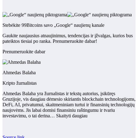
Stebėkite 99Bitcoins savo „Google“ naujienų kanale
Gaukite naujausius atnaujinimus, tendencijas ir įžvalgas, kurios bus
pateiktos tiesiai po ranka. Prenumeruokite dabar!
Prenumeruokite dabar
Ahmedas Balaha
Kripto žurnalistas
Ahmedas Balaha yra žurnalistas ir tekstų autorius, įsikūręs
Gruzijoje, vis daugiau dėmesio skiriantis blockchain technologijoms,
DeFi, AI, privatumui, skaitmeniniam turtui ir finansinių technologijų
naujovėms. Jis labai domisi finansiniu raštingumu ir tvariu
investavimu, o tai derina… Skaityti daugiau
Source link