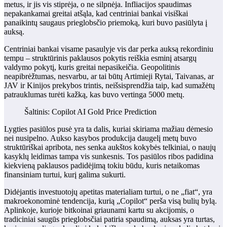
metus, ir jis vis stiprėja, o ne silpnėja. Infliacijos spaudimas
nepakankamai greitai atšąla, kad centriniai bankai visiškai
panaikintų saugaus prieglobsčio priemoką, kuri buvo pasiūlyta į
auksą.
Centriniai bankai visame pasaulyje vis dar perka auksą rekordiniu
tempu – struktūrinis paklausos pokytis reiškia esminį atsargų
valdymo pokytį, kuris greitai nepasikeičia. Geopolitinis
neapibrėžtumas, nesvarbu, ar tai būtų Artimieji Rytai, Taivanas, ar
JAV ir Kinijos prekybos trintis, neišsisprendžia taip, kad sumažėtų
patrauklumas turėti kažką, kas buvo vertinga 5000 metų.
Šaltinis: Copilot AI Gold Price Prediction
Lygties pasiūlos pusė yra ta dalis, kuriai skiriama mažiau dėmesio
nei nusipelno. Aukso kasybos produkcija daugelį metų buvo
struktūriškai apribota, nes senka aukštos kokybės telkiniai, o naujų
kasyklų leidimas tampa vis sunkesnis. Tos pasiūlos ribos padidina
kiekvieną paklausos padidėjimą tokiu būdu, kuris netaikomas
finansiniam turtui, kurį galima sukurti.
Didėjantis investuotojų apetitas materialiam turtui, o ne „fiat“, yra
makroekonominė tendencija, kurią „Copilot“ perša visą bulių bylą.
Aplinkoje, kurioje bitkoinai griaunami kartu su akcijomis, o
tradiciniai saugūs prieglobsčiai patiria spaudimą, auksas yra turtas,