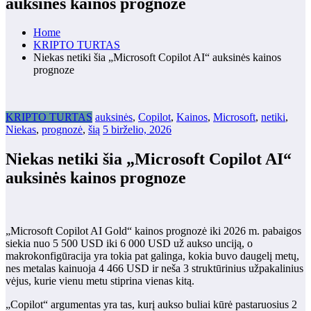
auksinės kainos prognoze
Home
KRIPTO TURTAS
Niekas netiki šia „Microsoft Copilot AI“ auksinės kainos
prognoze
KRIPTO TURTAS
auksinės
,
Copilot
,
Kainos
,
Microsoft
,
netiki
,
Niekas
,
prognozė
,
šią
5 birželio, 2026
Niekas netiki šia „Microsoft Copilot AI“
auksinės kainos prognoze
„Microsoft Copilot AI Gold“ kainos prognozė iki 2026 m. pabaigos
siekia nuo 5 500 USD iki 6 000 USD už aukso unciją, o
makrokonfigūracija yra tokia pat galinga, kokia buvo daugelį metų,
nes metalas kainuoja 4 466 USD ir neša 3 struktūrinius užpakalinius
vėjus, kurie vienu metu stiprina vienas kitą.
„Copilot“ argumentas yra tas, kurį aukso buliai kūrė pastaruosius 2