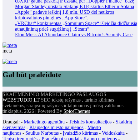
cbXRP gauna paskolą ir užstatą per „Doppler Finance“ bazę
Morgan Stanley pristato Staking ETP, skirtus Ether ir Solana
„Apple“ padavė ieškinį 1,8 mln. USD dėl netikros
kriptovaliutos piniginės „App Store“.
„VRChat“ konkurentas „Somnium Space“ išleidžia didžiausią
atnaujinimą prieš sugrįžimą į „Steam“
Elon Musk AI Abundance Claim vs Bitcoin’s Scarcity Case
meta
Gal būt praleidote
SKAITMENINIO MARKETINGO PASLAUGOS
WEBSTUDIO.LT
SEO tekstų rašymas , turinio kūrimas
svetainėms, straipsnių rašymas ir talpinamas į mūsų valdomus
tinklapius. 2026 | Powered By
SpiceThemes
Draugai: -
Marketingo agentūra
-
Teisinės konsultacijos
-
Skaidrių
skenavimas
-
Klaipedos miesto naujienos
-
Miesto
naujienos
-
Saulius Narbutas
-
Įvaizdžio kūrimas
-
Veidoskaita
-
Teniso treniruotės
- Pranešimai spaudai -
Kauno naujienos
-