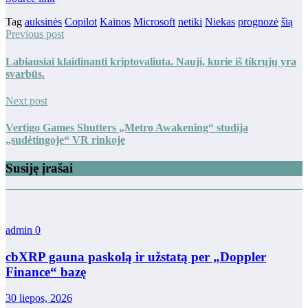
Tag
auksinės
Copilot
Kainos
Microsoft
netiki
Niekas
prognozė
šią
Previous post
Labiausiai klaidinanti kriptovaliuta. Nauji, kurie iš tikrųjų yra
svarbūs.
Next post
Vertigo Games Shutters „Metro Awakening“ studija
„sudėtingoje“ VR rinkoje
Susiję įrašai
admin
0
cbXRP gauna paskolą ir užstatą per „Doppler
Finance“ bazę
30 liepos, 2026