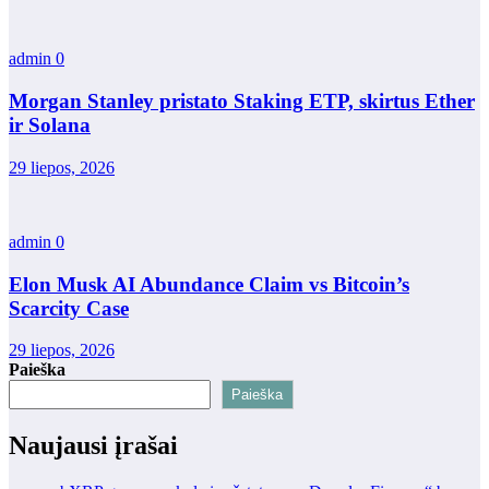
admin
0
Morgan Stanley pristato Staking ETP, skirtus Ether
ir Solana
29 liepos, 2026
admin
0
Elon Musk AI Abundance Claim vs Bitcoin’s
Scarcity Case
29 liepos, 2026
Paieška
Paieška
Naujausi įrašai