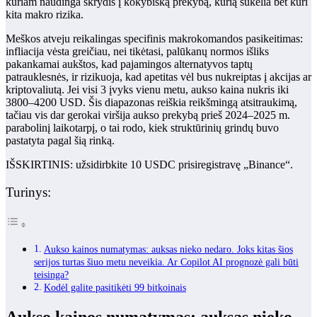
kuriam naudinga skrydis į kokybišką prekybą, kurią sukelia bet kuri
kita makro rizika.
Meškos atveju reikalingas specifinis makrokomandos pasikeitimas:
infliacija vėsta greičiau, nei tikėtasi, palūkanų normos išliks
pakankamai aukštos, kad pajamingos alternatyvos taptų
patrauklesnės, ir rizikuoja, kad apetitas vėl bus nukreiptas į akcijas ar
kriptovaliutą. Jei visi 3 įvyks vienu metu, aukso kaina nukris iki
3800–4200 USD. Šis diapazonas reiškia reikšmingą atsitraukimą,
tačiau vis dar gerokai viršija aukso prekybą prieš 2024–2025 m.
parabolinį laikotarpį, o tai rodo, kiek struktūrinių grindų buvo
pastatyta pagal šią rinką.
IŠSKIRTINIS: užsidirbkite 10 USDC prisiregistravę „Binance“.
Turinys:
Aukso kainos numatymas: auksas nieko nedaro. Joks kitas šios
serijos turtas šiuo metu neveikia. Ar Copilot AI prognozė gali būti
teisinga?
Kodėl galite pasitikėti 99 bitkoinais
Aukso kainos numatymas: auksas nieko