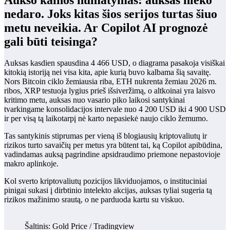
nedaro. Joks kitas šios serijos turtas šiuo
metu neveikia. Ar Copilot AI prognozė
gali būti teisinga?
Auksas kasdien spausdina 4 466 USD, o diagrama pasakoja visiškai
kitokią istoriją nei visa kita, apie kurią buvo kalbama šią savaitę.
Nors Bitcoin ciklo žemiausia riba, ETH nukrenta žemiau 2026 m.
ribos, XRP testuoja lygius prieš išsiveržimą, o altkoinai yra laisvo
kritimo metu, auksas nuo vasario piko laikosi santykinai
tvarkingame konsolidacijos intervale nuo 4 200 USD iki 4 900 USD
ir per visą tą laikotarpį nė karto nepasiekė naujo ciklo žemumo.
Tas santykinis stiprumas per vieną iš blogiausių kriptovaliutų ir
rizikos turto savaičių per metus yra būtent tai, ką Copilot apibūdina,
vadindamas auksą pagrindine apsidraudimo priemone nepastovioje
makro aplinkoje.
Kol sverto kriptovaliutų pozicijos likviduojamos, o instituciniai
pinigai sukasi į dirbtinio intelekto akcijas, auksas tyliai sugeria tą
rizikos mažinimo srautą, o ne parduoda kartu su viskuo.
Šaltinis: Gold Price / Tradingview