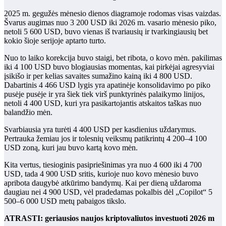
2025 m. gegužės mėnesio dienos diagramoje rodomas visas vaizdas.
Švarus augimas nuo 3 200 USD iki 2026 m. vasario mėnesio piko,
netoli 5 600 USD, buvo vienas iš tvariausių ir tvarkingiausių bet
kokio šioje serijoje aptarto turto.
Nuo to laiko korekcija buvo staigi, bet ribota, o kovo mėn. pakilimas
iki 4 100 USD buvo blogiausias momentas, kai pirkėjai agresyviai
įsikišo ir per kelias savaites sumažino kainą iki 4 800 USD.
Dabartinis 4 466 USD lygis yra apatinėje konsolidavimo po piko
pusėje pusėje ir yra šiek tiek virš punktyrinės palaikymo linijos,
netoli 4 400 USD, kuri yra pasikartojantis atskaitos taškas nuo
balandžio mėn.
Svarbiausia yra turėti 4 400 USD per kasdienius uždarymus.
Pertrauka žemiau jos ir tolesnių veiksmų patikrintų 4 200–4 100
USD zoną, kuri jau buvo kartą kovo mėn.
Kita vertus, tiesioginis pasipriešinimas yra nuo 4 600 iki 4 700
USD, tada 4 900 USD sritis, kurioje nuo kovo mėnesio buvo
apribota daugybė atkūrimo bandymų. Kai per dieną uždaroma
daugiau nei 4 900 USD, vėl pradedamas pokalbis dėl „Copilot“ 5
500–6 000 USD metų pabaigos tikslo.
ATRASTI: geriausios naujos kriptovaliutos investuoti 2026 m