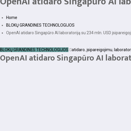
OpenAI atidaro Singapūro AI lab
Home
BLOKŲ GRANDINĖS TECHNOLOGIJOS
OpenAI atidaro Singapūro AI laboratoriją su 234 mln. USD įsipareigo
BLOKŲ GRANDINĖS TECHNOLOGIJOS
atidaro
,
įsipareigojimu
,
laborator
OpenAI atidaro Singapūro AI laborat