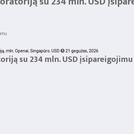
oratoriją su 234 mln. USD įsipa
jimu
iją
,
mln
,
Openai
,
Singapūro
,
USD
21 gegužės, 2026
oriją su 234 mln. USD įsipareigojimu