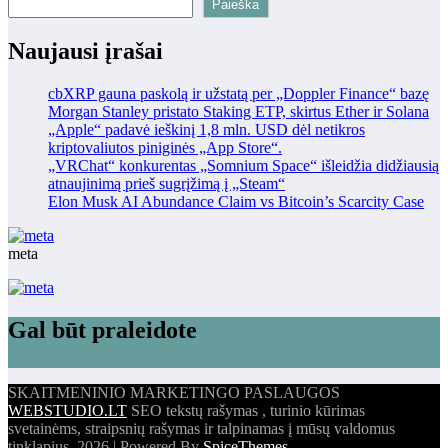
Paieška
Naujausi įrašai
cbXRP gauna paskolą ir užstatą per „Doppler Finance“ bazę
Morgan Stanley pristato Staking ETP, skirtus Ether ir Solana
„Apple“ padavė ieškinį 1,8 mln. USD dėl netikros
kriptovaliutos piniginės „App Store“.
„VRChat“ konkurentas „Somnium Space“ išleidžia didžiausią
atnaujinimą prieš sugrįžimą į „Steam“
Elon Musk AI Abundance Claim vs Bitcoin’s Scarcity Case
meta
Gal būt praleidote
SKAITMENINIO MARKETINGO PASLAUGOS
WEBSTUDIO.LT
SEO tekstų rašymas , turinio kūrimas
svetainėms, straipsnių rašymas ir talpinamas į mūsų valdomus
tinklapius. 2026 | Powered By
SpiceThemes