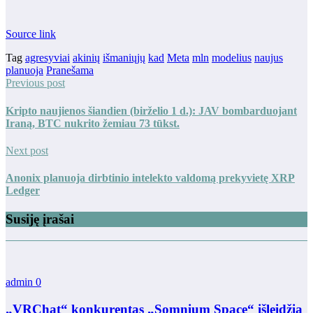
Source link
Tag
agresyviai
akinių
išmaniųjų
kad
Meta
mln
modelius
naujus
planuoja
Pranešama
Previous post
Kripto naujienos šiandien (birželio 1 d.): JAV bombarduojant
Iraną, BTC nukrito žemiau 73 tūkst.
Next post
Anonix planuoja dirbtinio intelekto valdomą prekyvietę XRP
Ledger
Susiję įrašai
admin
0
„VRChat“ konkurentas „Somnium Space“ išleidžia