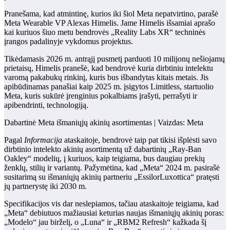
Pranešama, kad atmintinę, kurios iki šiol Meta nepatvirtino, parašė
Meta Wearable VP Alexas Himelis. Jame Himelis išsamiai aprašo
kai kuriuos šiuo metu bendrovės „Reality Labs XR“ techninės
įrangos padalinyje vykdomus projektus.
Tikėdamasis 2026 m. antrąjį pusmetį parduoti 10 milijonų nešiojamų
prietaisų, Himelis pranešė, kad bendrovė kuria dirbtiniu intelektu
varomą pakabukų rinkinį, kuris bus išbandytas kitais metais. Jis
apibūdinamas panašiai kaip 2025 m. įsigytos Limitless, startuolio
Meta, kuris sukūrė įrenginius pokalbiams įrašyti, perrašyti ir
apibendrinti, technologiją.
Dabartinė Meta išmaniųjų akinių asortimentas | Vaizdas: Meta
Pagal
Informacija
ataskaitoje, bendrovė taip pat tikisi išplėsti savo
dirbtinio intelekto akinių asortimentą už dabartinių „Ray-Ban
Oakley“ modelių, į kuriuos, kaip teigiama, bus daugiau prekių
ženklų, stilių ir variantų. Pažymėtina, kad „Meta“ 2024 m. pasirašė
susitarimą su išmaniųjų akinių partneriu „EssilorLuxottica“ pratęsti
jų partnerystę iki 2030 m.
Specifikacijos vis dar neslepiamos, tačiau ataskaitoje teigiama, kad
„Meta“ debiutuos mažiausiai keturias naujas išmaniųjų akinių poras:
„Modelo“ jau birželį, o „Luna“ ir „RBM2 Refresh“ kažkada šį