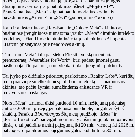
rudenį, o pastarasis siūlo naują „Ray-Ban“ aparatinės įrangos
atnaujinimą. Gruodį taip pat tikimasi išleisti „Mojito VIP“.
Pranešama, kad „Meta“ taip pat bando modelius kodiniais
pavadinimais „Artemis“ ir „SSG“ („superjutimo“ akiniai).
Kaip ir ankstesniuose „Ray-Ban“ ir „Oakley Meta“ akiniuose,
būsimuose įrenginiuose numatoma įtraukti „Meta“ dirbtinio intelekto
modelius, tačiau Himelio atmintinėje taip pat minimas AI agento
„Hatch“ pristatymas prie bendrovės akinių.
Tuo tarpu „Meta“ taip pat siekia išleisti į verslą orientuotą
prenumeratą „Wearables for Work“, kuri padėtų įmonei gauti
pasikartojančių pajamų, o ne vienkartiniais įrenginių pirkimais.
Tai įvyko po didžiulio prioritetų pasikeitimo „Reality Labs“, kuri šių
metų pradžioje sutelkė dėmesį į dirbtinį intelektą ir išmaniuosius
akinius, tuo pačiu žymiai sumažindama ankstesnes VR ir
metaversines pastangas.
Nors „Meta“ tariamai tikisi parduoti 10 mln. nešiojamų prietaisų
antroje 2026 m. pusėje, jei paklausa bus didelė, tai gali viršyti šį
skaičių. Pasak a
Bloombergas
Šių metų pradžioje „Meta“ ir
„EssilorLuxottica“ padvigubino numatytą išmaniųjų akinių gamybos
tikslą, o tai padidins metinį pajėgumą iki 20 mln. vienetų iki 2026 m.
pabaigos, o papildomus pajėgumus galės padidinti iki 30 mln.