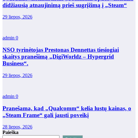
didžiausią atnaujinimą prieš sugrįžimą į „Steam“
29 liepos, 2026
admin
0
NSO tyrinėtojas Prestonas Dennettas tiesiogiai
skaitys pranešimą „DigiWorldz – Hypergrid
Business“.
29 liepos, 2026
admin
0
Pranešama, kad „Qualcomm“ kelia lustų kainas, o
„Steam Frame“ gali jausti poveikį
28 liepos, 2026
Paieška