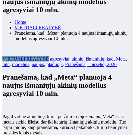
naujus išmaniųjų akinių modelius
agresyviai 10 mln.
Home
VIRTUALI REALYBĖ
Pranešama, kad „Meta“ planuoja 4 naujus išmaniųjų akinių
modelius agresyviai 10 mln.
VIRTUALI REALYBĖ
agresyviai
,
akinių
,
išmaniųjų
,
kad
,
Meta
,
mln
,
modelius
,
naujus
,
planuoja
,
Pranešama
1 birželio, 2026
Pranešama, kad „Meta“ planuoja 4
naujus išmaniųjų akinių modelius
agresyviai 10 mln.
Pagal vidinę atmintinę, kurią peržiūrėjo
Informacija
„Meta“ šiais
metais siekia išleisti dar iki keturių išmaniųjų akinių modelių. Tuo
tarpu įmonė, kaip pranešama, kuria AI pakabuką, kurio bandymai
prasidės kitais metais.