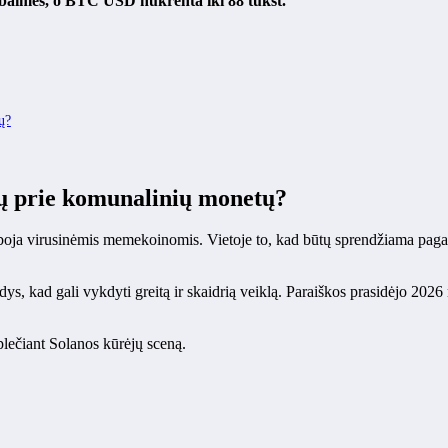
 baimės, o BTC USD nukrenta iki 88 tūkst.
ų?
 prie komunalinių monetų?
iboja virusinėmis memekoinomis. Vietoje to, kad būtų sprendžiama pagal 
odys, kad gali vykdyti greitą ir skaidrią veiklą. Paraiškos prasidėjo 20
 plečiant Solanos kūrėjų sceną.