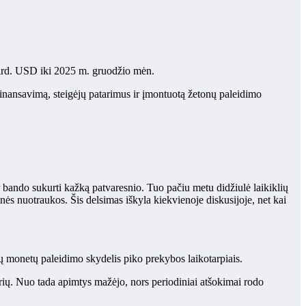
mlrd. USD iki 2025 m. gruodžio mėn.
finansavimą, steigėjų patarimus ir įmontuotą žetonų paleidimo
bando sukurti kažką patvaresnio. Tuo pačiu metu didžiulė laikiklių
inės nuotraukos. Šis delsimas iškyla kiekvienoje diskusijoje, net kai
 monetų paleidimo skydelis piko prekybos laikotarpiais.
rių. Nuo tada apimtys mažėjo, nors periodiniai atšokimai rodo