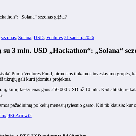
athon“: „Solana“ sezonas grįžta?
,
sezonas
,
Solana
,
USD
,
Ventures
21 sausio, 2026
su 3 mln. USD „Hackathon“: „Solana“ sezo
isakė Pump Ventures Fund, pirmosios tinkamos investavimo grupės, kart
 tikrųjų gali kurti įdomius projektus.
tojų, kurių kiekvienas gaus 250 000 USD už 10 mln. Kad atitiktų reikal
s.
mos pažadinimą po kelių mėnesių tylesnio garso. Kiti tik klausia: kur o
r.com/j9E6Armwt2