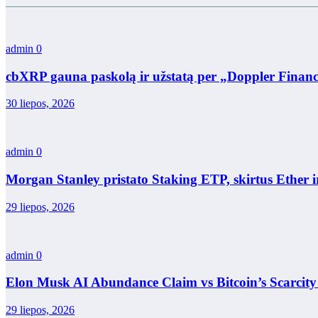
admin
0
cbXRP gauna paskolą ir užstatą per „Doppler Financ
30 liepos, 2026
admin
0
Morgan Stanley pristato Staking ETP, skirtus Ether i
29 liepos, 2026
admin
0
Elon Musk AI Abundance Claim vs Bitcoin’s Scarcity
29 liepos, 2026