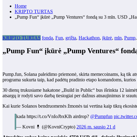
Home
KRIPTO TURTAS
„Pump Fun“ įkūrė „Pump Ventures“ fondą su 3 mln. USD „Hack
KRIPTO TURTAS
fondą
,
Fun
,
grįžta
,
Hackathon
,
įkūrė
,
mln
,
Pump
„Pump Fun“ įkūrė „Pump Ventures“ fondą 
Pump.fun, Solana paleidimo priemonė, skirta memecoinams, ką tik ats
programa sukurta taip, kad padėtų pradinio etapo komandoms, kurios iš
30 dienų trukusiame hakatone „Build in Public“ bus išrinkta 12 laimė
atsargų ir rodyti savo darbą tiesiogiai per dažnus atnaujinimus ir srautu
Kai kurie Solanos bendruomenės žmonės tai vertina kaip tikrą ekosiste
kada https://t.co/VnIoJbxKlh airdrop?
@Pumpfun
pic.twitte
— Kovni 💊 (@KovniCrypto)
2026 m. sausio 21 d