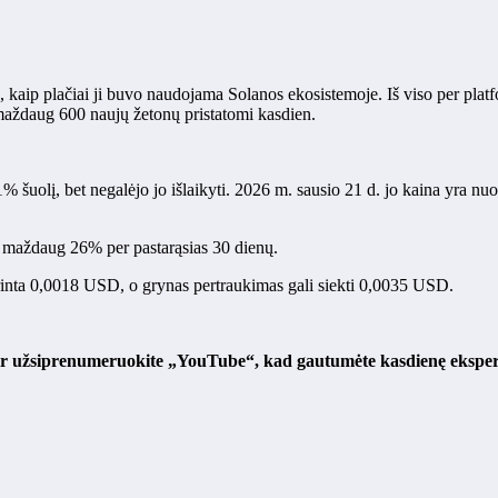
, kaip plačiai ji buvo naudojama Solanos ekosistemoje. Iš viso per plat
maždaug 600 naujų žetonų pristatomi kasdien.
 šuolį, bet negalėjo jo išlaikyti. 2026 m. sausio 21 d. jo kaina yra 
r maždaug 26% per pastarąsias 30 dienų.
ikrinta 0,0018 USD, o grynas pertraukimas gali siekti 0,0035 USD.
ir užsiprenumeruokite „YouTube“, kad gautumėte kasdienę ekspert