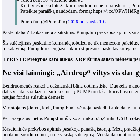
– Kurti viešai: skelbti X, kurti bendruomenę ir transliuoti „P
– Pateikite paraišką naudodami formą: https://t.co/QPWHidRg
– Pump.fun (@Pumpfun)
2026 m. sausio 19 d
Kodėl dabar? Laikas nėra atsitiktinis: Pump.fun prekybos apimtis sm
Šis sulėtėjimas paskatino komandą tobulėti ne tik memecoin paleidus, 
reikalavimą, Pump.fun stengiasi sukurti stipresnes paskatas kūrėjams ir
TYRINTI: Prekybos karo aukos! XRP ištrina sausio mėnesio peln
Ne visi laimingi: „Airdrop“ viltys vis dar 
Bendruomenės reakcija dažniausiai būna optimistiška. Daugelis mano,
dalis vis dar yra lazeriu sufokusuota į PUMP oro lašą, kuris buvo erzin
naujas fondas sulaukia dėmesio.
Vartotojams įdomu, kad „Pump Fun“ vėluoja paskelbti apie daugiau nei
Per praėjusius metus Pump.fun iš viso surinko 575,4 mln. USD mokesč
Kasdieninės prekybos apimtis pasakoja panašią istoriją. Metų pradžioj
nuolatinį susidomėjimą, o ne visišką sulėtėjimą. Veikla dabar atrodo ci