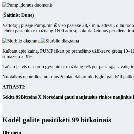
(Šaltinis: Dune)
Vartotojų pusėje Pump.fun iš viso pasiekė 28,7 mln. adresų, o tai rodo
tebėra pastebima: maždaug 1600 adresų sukuria žetonus per dieną ir 
Kalbant apie kainą, PUMP iškart po pranešimo užfiksavo greitą 10–11%
sumažėjo 2–9%.
Tačiau jis vis dar rodo gyvenimą: maždaug 6% per pastarąją savaitę i
Nuotaikos neutralios: nukritus žemiau dabartinio lygio, gali būti pat
ATRASTI:
Sekite 99Bitcoins
X Norėdami gauti naujausius rinkos naujinius 
Kodėl galite pasitikėti 99 bitkoinais
10+ metų