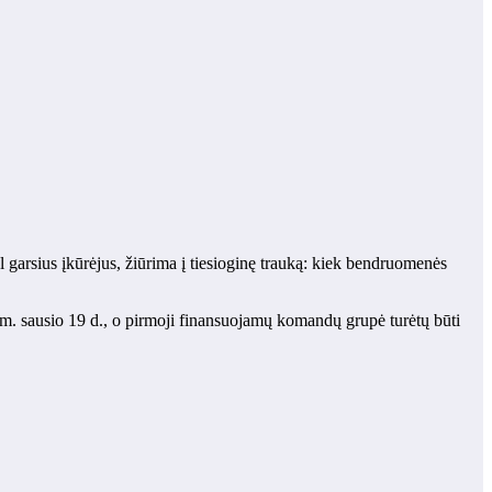
garsius įkūrėjus, žiūrima į tiesioginę trauką: kiek bendruomenės
26 m. sausio 19 d., o pirmoji finansuojamų komandų grupė turėtų būti