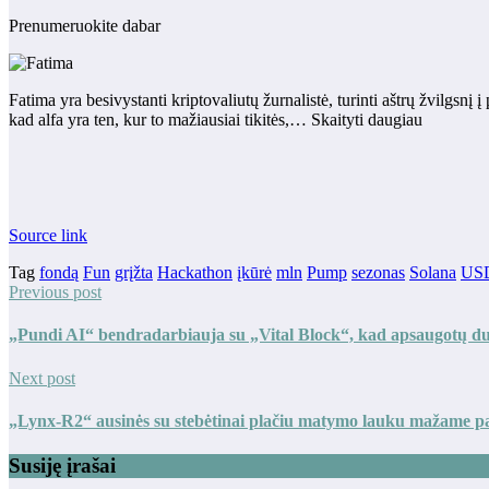
Prenumeruokite dabar
Fatima yra besivystanti kriptovaliutų žurnalistė, turinti aštrų žvilgsnį 
kad alfa yra ten, kur to mažiausiai tikitės,… Skaityti daugiau
Source link
Tag
fondą
Fun
grįžta
Hackathon
įkūrė
mln
Pump
sezonas
Solana
US
Previous post
„Pundi AI“ bendradarbiauja su „Vital Block“, kad apsaugotų du
Next post
„Lynx-R2“ ausinės su stebėtinai plačiu matymo lauku mažame p
Susiję įrašai