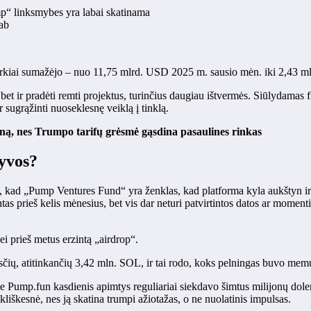
ump“ linksmybes yra labai skatinama
ab
arkiai sumažėjo – nuo ​​11,75 mlrd. USD 2025 m. sausio mėn. iki 2,43 
bet ir pradėti remti projektus, turinčius daugiau ištvermės. Siūlydamas 
 sugrąžinti nuoseklesnę veiklą į tinklą.
ą, nes Trumpo tarifų grėsmė gąsdina pasaulines rinkas
gyvos?
 kad „Pump Ventures Fund“ yra ženklas, kad platforma kyla aukštyn ir 
tas prieš kelis mėnesius, bet vis dar neturi patvirtintos datos ar moment
 prieš metus erzintą „airdrop“.
ių, atitinkančių 3,42 mln. SOL, ir tai rodo, koks pelningas buvo memų
e Pump.fun kasdienis apimtys reguliariai siekdavo šimtus milijonų dole
kliškesnė, nes ją skatina trumpi ažiotažas, o ne nuolatinis impulsas.