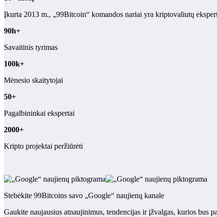
Įkurta 2013 m., „99Bitcoin“ komandos nariai yra kriptovaliutų eksper
90h+
Savaitinis tyrimas
100k+
Mėnesio skaitytojai
50+
Pagalbininkai ekspertai
2000+
Kripto projektai peržiūrėti
Stebėkite 99Bitcoins savo „Google“ naujienų kanale
Gaukite naujausius atnaujinimus, tendencijas ir įžvalgas, kurios bus p