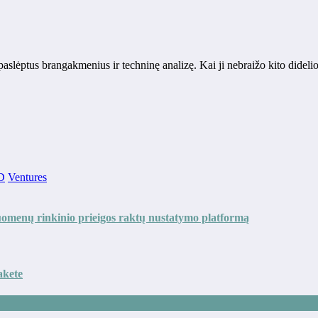
į paslėptus brangakmenius ir techninę analizę. Kai ji nebraižo kito dideli
D
Ventures
omenų rinkinio prieigos raktų nustatymo platformą
akete