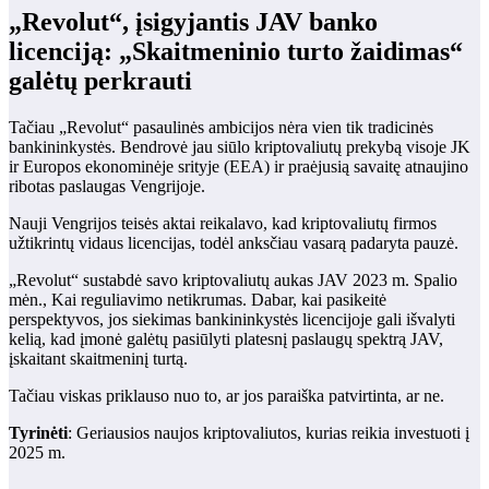
„Revolut“, įsigyjantis JAV banko
licenciją: „Skaitmeninio turto žaidimas“
galėtų perkrauti
Tačiau „Revolut“ pasaulinės ambicijos nėra vien tik tradicinės
bankininkystės. Bendrovė jau siūlo kriptovaliutų prekybą visoje JK
ir Europos ekonominėje srityje (EEA) ir praėjusią savaitę atnaujino
ribotas paslaugas Vengrijoje.
Nauji Vengrijos teisės aktai reikalavo, kad kriptovaliutų firmos
užtikrintų vidaus licencijas, todėl anksčiau vasarą padaryta pauzė.
„Revolut“ sustabdė savo kriptovaliutų aukas JAV 2023 m. Spalio
mėn., Kai reguliavimo netikrumas. Dabar, kai pasikeitė
perspektyvos, jos siekimas bankininkystės licencijoje gali išvalyti
kelią, kad įmonė galėtų pasiūlyti platesnį paslaugų spektrą JAV,
įskaitant skaitmeninį turtą.
Tačiau viskas priklauso nuo to, ar jos paraiška patvirtinta, ar ne.
Tyrinėti
: Geriausios naujos kriptovaliutos, kurias reikia investuoti į
2025 m.