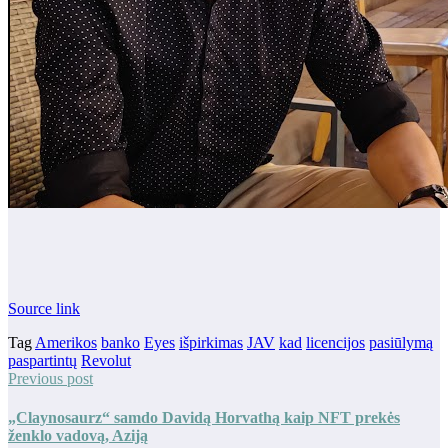
Source link
Tag
Amerikos
banko
Eyes
išpirkimas
JAV
kad
licencijos
pasiūlymą
paspartintų
Revolut
Previous post
„Claynosaurz“ samdo Davidą Horvathą kaip NFT prekės
ženklo vadovą, Aziją