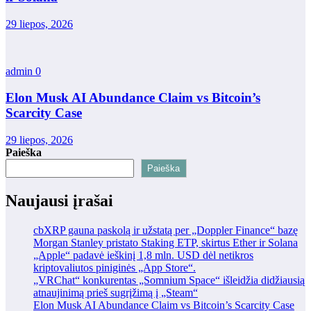
29 liepos, 2026
admin
0
Elon Musk AI Abundance Claim vs Bitcoin’s
Scarcity Case
29 liepos, 2026
Paieška
Paieška
Naujausi įrašai
cbXRP gauna paskolą ir užstatą per „Doppler Finance“ bazę
Morgan Stanley pristato Staking ETP, skirtus Ether ir Solana
„Apple“ padavė ieškinį 1,8 mln. USD dėl netikros
kriptovaliutos piniginės „App Store“.
„VRChat“ konkurentas „Somnium Space“ išleidžia didžiausią
atnaujinimą prieš sugrįžimą į „Steam“
Elon Musk AI Abundance Claim vs Bitcoin’s Scarcity Case