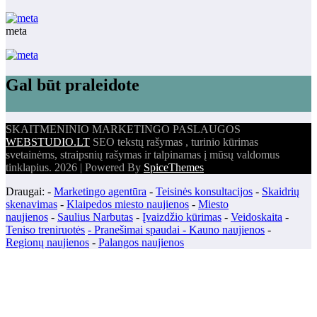
meta
Gal būt praleidote
SKAITMENINIO MARKETINGO PASLAUGOS
WEBSTUDIO.LT
SEO tekstų rašymas , turinio kūrimas
svetainėms, straipsnių rašymas ir talpinamas į mūsų valdomus
tinklapius. 2026 | Powered By
SpiceThemes
Draugai: -
Marketingo agentūra
-
Teisinės konsultacijos
-
Skaidrių
skenavimas
-
Klaipedos miesto naujienos
-
Miesto
naujienos
-
Saulius Narbutas
-
Įvaizdžio kūrimas
-
Veidoskaita
-
Teniso treniruotės
- Pranešimai spaudai -
Kauno naujienos
-
Regionų naujienos
-
Palangos naujienos