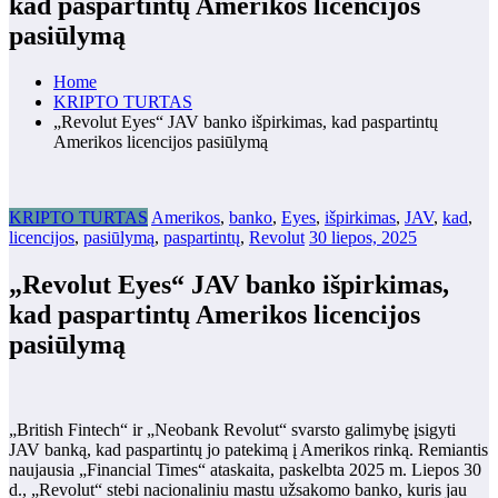
kad paspartintų Amerikos licencijos
pasiūlymą
Home
KRIPTO TURTAS
„Revolut Eyes“ JAV banko išpirkimas, kad paspartintų
Amerikos licencijos pasiūlymą
KRIPTO TURTAS
Amerikos
,
banko
,
Eyes
,
išpirkimas
,
JAV
,
kad
,
licencijos
,
pasiūlymą
,
paspartintų
,
Revolut
30 liepos, 2025
„Revolut Eyes“ JAV banko išpirkimas,
kad paspartintų Amerikos licencijos
pasiūlymą
„British Fintech“ ir „Neobank Revolut“ svarsto galimybę įsigyti
JAV banką, kad paspartintų jo patekimą į Amerikos rinką. Remiantis
naujausia „Financial Times“ ataskaita, paskelbta 2025 m. Liepos 30
d., „Revolut“ stebi nacionaliniu mastu užsakomo banko, kuris jau