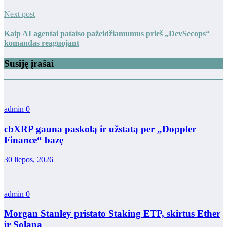
Next post
Kaip AI agentai pataiso pažeidžiamumus prieš „DevSecops“
komandas reaguojant
Susiję įrašai
admin
0
cbXRP gauna paskolą ir užstatą per „Doppler
Finance“ bazę
30 liepos, 2026
admin
0
Morgan Stanley pristato Staking ETP, skirtus Ether
ir Solana