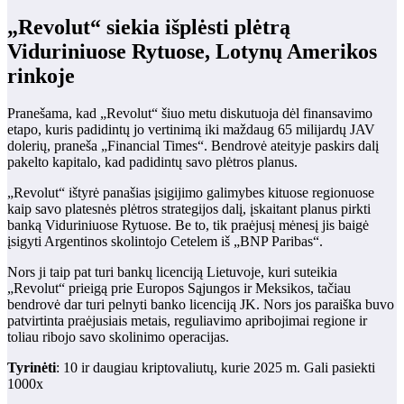
„Revolut“ siekia išplėsti plėtrą
Viduriniuose Rytuose, Lotynų Amerikos
rinkoje
Pranešama, kad „Revolut“ šiuo metu diskutuoja dėl finansavimo
etapo, kuris padidintų jo vertinimą iki maždaug 65 milijardų JAV
dolerių, praneša „Financial Times“. Bendrovė ateityje paskirs dalį
pakelto kapitalo, kad padidintų savo plėtros planus.
„Revolut“ ištyrė panašias įsigijimo galimybes kituose regionuose
kaip savo platesnės plėtros strategijos dalį, įskaitant planus pirkti
banką Viduriniuose Rytuose. Be to, tik praėjusį mėnesį jis baigė
įsigyti Argentinos skolintojo Cetelem iš „BNP Paribas“.
Nors ji taip pat turi bankų licenciją Lietuvoje, kuri suteikia
„Revolut“ prieigą prie Europos Sąjungos ir Meksikos, tačiau
bendrovė dar turi pelnyti banko licenciją JK. Nors jos paraiška buvo
patvirtinta praėjusiais metais, reguliavimo apribojimai regione ir
toliau ribojo savo skolinimo operacijas.
Tyrinėti
: 10 ir daugiau kriptovaliutų, kurie 2025 m. Gali pasiekti
1000x