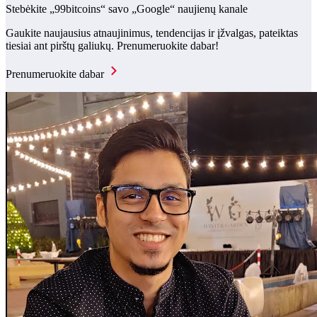
Stebėkite „99bitcoins“ savo „Google“ naujienų kanale
Gaukite naujausius atnaujinimus, tendencijas ir įžvalgas, pateiktas
tiesiai ant pirštų galiukų. Prenumeruokite dabar!
Prenumeruokite dabar