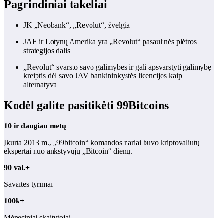
Pagrindiniai takeliai
JK „Neobank“, „Revolut“, žvelgia
JAE ir Lotynų Amerika yra „Revolut“ pasaulinės plėtros
strategijos dalis
„Revolut“ svarsto savo galimybes ir gali apsvarstyti galimybę
kreiptis dėl savo JAV bankininkystės licencijos kaip
alternatyva
Kodėl galite pasitikėti 99Bitcoins
10 ir daugiau metų
Įkurta 2013 m., „99bitcoin“ komandos nariai buvo kriptovaliutų
ekspertai nuo ankstyvųjų „Bitcoin“ dienų.
90 val.+
Savaitės tyrimai
100k+
Mėnesiniai skaitytojai