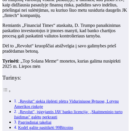
kaip didžiausia pasaulyje finansų rinka, padidins savo indėlius,
priešingai nei sulėtėjimas, su kuriuo šiuo metu susiduria daugelis JK
„fintech“ kompanijų.
Remiantis „Financial Times“ ataskaita, D. Trumpo panaikinimas
paskatino investuotojus ir įmones manyti, kad banko chartijos
procesą gali paskatinti valiutos kontrolieriaus tarnyba.
Dėl to „Revolut“ kruopščiai atsižvelgia į savo galimybes prieš
pradėdamas betoną.
Tyrinėti
: „Top Solana Meme“ monetos, kurias galima nusipirkti
2025 m. Liepos mėn
Turinys:
„Revolut“ siekia išplėsti plėtrą Viduriniuose Rytuose, Lotynų
Amerikos rinkoje
„Revolut“, įsigyjantis JAV banko licenciją: „Skaitmeninio turto
žaidimas“ galėtų perkrauti
Pagrindiniai takeliai
Kodėl galite pasitikėti 99Bitcoins