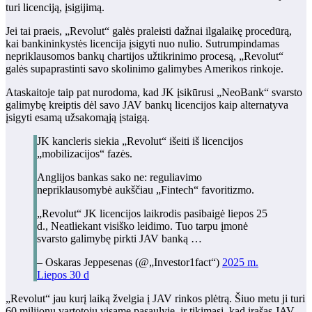
turi licenciją, įsigijimą.
Jei tai praeis, „Revolut“ galės praleisti dažnai ilgalaikę procedūrą,
kai bankininkystės licencija įsigyti nuo nulio. Sutrumpindamas
nepriklausomos bankų chartijos užtikrinimo procesą, „Revolut“
galės supaprastinti savo skolinimo galimybes Amerikos rinkoje.
Ataskaitoje taip pat nurodoma, kad JK įsikūrusi „NeoBank“ svarsto
galimybę kreiptis dėl savo JAV bankų licencijos kaip alternatyva
įsigyti esamą užsakomąją įstaigą.
JK kancleris siekia „Revolut“ išeiti iš licencijos
„mobilizacijos“ fazės.
Anglijos bankas sako ne: reguliavimo
nepriklausomybė aukščiau „Fintech“ favoritizmo.
„Revolut“ JK licencijos laikrodis pasibaigė liepos 25
d., Neatliekant visiško leidimo. Tuo tarpu įmonė
svarsto galimybę pirkti JAV banką …
– Oskaras Jeppesenas (@„Investor1fact“)
2025 m.
Liepos 30 d
„Revolut“ jau kurį laiką žvelgia į JAV rinkos plėtrą. Šiuo metu ji turi
60 milijonų vartotojų visame pasaulyje, ir tikimasi, kad įrašas JAV,