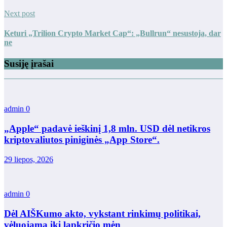
Next post
Keturi „Trilion Crypto Market Cap“: „Bullrun“ nesustoja, dar
ne
Susiję įrašai
admin
0
„Apple“ padavė ieškinį 1,8 mln. USD dėl netikros
kriptovaliutos piniginės „App Store“.
29 liepos, 2026
admin
0
Dėl AIŠKumo akto, vykstant rinkimų politikai,
vėluojama iki lapkričio mėn