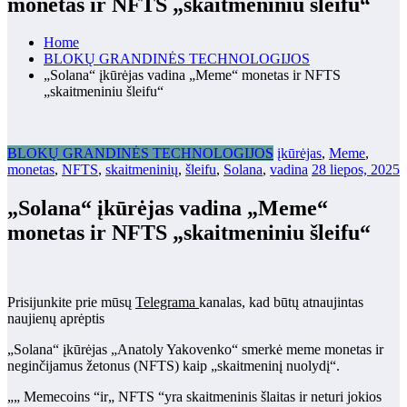
monetas ir NFTS „skaitmeniniu šleifu“
Home
BLOKŲ GRANDINĖS TECHNOLOGIJOS
„Solana“ įkūrėjas vadina „Meme“ monetas ir NFTS
„skaitmeniniu šleifu“
BLOKŲ GRANDINĖS TECHNOLOGIJOS
įkūrėjas
,
Meme
,
monetas
,
NFTS
,
skaitmeninių
,
šleifu
,
Solana
,
vadina
28 liepos, 2025
„Solana“ įkūrėjas vadina „Meme“
monetas ir NFTS „skaitmeniniu šleifu“
Prisijunkite prie mūsų
Telegrama
kanalas, kad būtų atnaujintas
naujienų aprėptis
„Solana“ įkūrėjas „Anatoly Yakovenko“ smerkė meme monetas ir
neginčijamus žetonus (NFTS) kaip „skaitmeninį nuolydį“.
„„ Memecoins “ir„ NFTS “yra skaitmeninis šlaitas ir neturi jokios