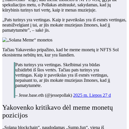
spekuliacijos metu, o Pollakas atsitraukė, sakydamas, kad jų
kūrybinis turinys turi vertę, kaip ir menas muziejuje.
„Pats turinys yra vertingas. Kaip ir paveikslas yra iš esmės vertingas,
neatsižvelgiant į tai, ar jūs mokate muziejaus žmones, kad jį
pamatytumėte”, – sakė jis.
Tačiau Yakavenko pripažino, kad be meme monetų ir NFTS Sol
ekosistema nebūtų ten, kur yra šiandien.
Pats turinys yra vertingas. Skelbimai yra būdas
užsidirbti iš šios vertės. Tačiau pats turinys yra
vertingas. Kaip ir paveikslas yra iš esmės vertingas,
nepaisant to, ar jūs mokate muziejaus žmones, kad jį
pamatytumėte.
– Jesse.base.eth (@jessepollak)
2025 m. Liepos 27 d
Yakovenko kritikavo dėl meme monetų
pozicijos
„Solana blockchain“, naudodamas „Sump.fun“, vieną iš