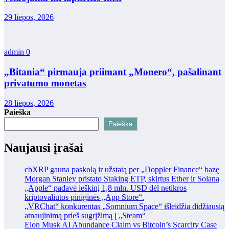
29 liepos, 2026
admin
0
„Bitania“ pirmauja priimant „Monero“, pašalinant
privatumo monetas
28 liepos, 2026
Paieška
Paieška
Naujausi įrašai
cbXRP gauna paskolą ir užstatą per „Doppler Finance“ bazę
Morgan Stanley pristato Staking ETP, skirtus Ether ir Solana
„Apple“ padavė ieškinį 1,8 mln. USD dėl netikros
kriptovaliutos piniginės „App Store“.
„VRChat“ konkurentas „Somnium Space“ išleidžia didžiausią
atnaujinimą prieš sugrįžimą į „Steam“
Elon Musk AI Abundance Claim vs Bitcoin’s Scarcity Case