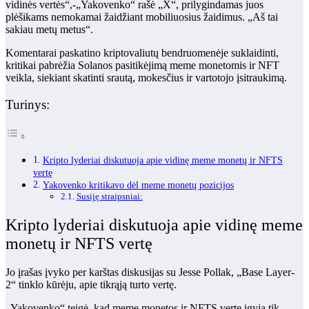
vidinės vertės“,-„Yakovenko“ rašė „X“, prilygindamas juos
plėšikams nemokamai žaidžiant mobiliuosius žaidimus. „Aš tai
sakiau metų metus“.
Komentarai paskatino kriptovaliutų bendruomenėje suklaidinti,
kritikai pabrėžia Solanos pasitikėjimą meme monetomis ir NFT
veikla, siekiant skatinti srautą, mokesčius ir vartotojo įsitraukimą.
Turinys:
Kripto lyderiai diskutuoja apie vidinę meme monetų ir NFTS
vertę
Yakovenko kritikavo dėl meme monetų pozicijos
Susiję straipsniai:
Kripto lyderiai diskutuoja apie vidinę meme
monetų ir NFTS vertę
Jo įrašas įvyko per karštas diskusijas su Jesse Pollak, „Base Layer-
2“ tinklo kūrėju, apie tikrąją turto vertę.
„Yakovenko“ teigė, kad meme monetos ir NFTS vertę įgyja tik