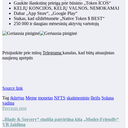
Gaukite išankstinę prieigą prie būsimo „Token ICOS“
KELIŲ KONCIJOS, KELIŲ VALNOS, NEMOKAMAI
Dabar „App Store“, „Google Play“
Stakas, kad uždirbtumėte „Native Token $ BEST“
250 000 ir daugiau mėnesinių aktyvių vartotojų
Prisijunkite prie mūsų
Telegrama
kanalas, kad būtų atnaujintas
naujienų aprėptis
Source link
Tag
įkūrėjas
Meme
monetas
NFTS
skaitmeninių
šleifu
Solana
vadina
Previous post
„Blade & Sorcery“ studija patvirtina kitą „Moder-Friendly“
VR žaidimą