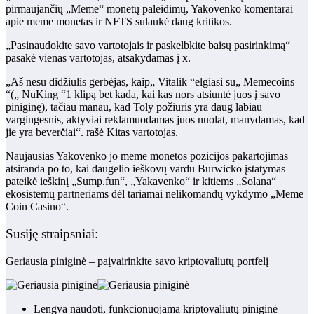
pirmaujančių „Meme“ monetų paleidimų, Yakovenko komentarai
apie meme monetas ir NFTS sulaukė daug kritikos.
„Pasinaudokite savo vartotojais ir paskelbkite baisų pasirinkimą“
pasakė
vienas vartotojas, atsakydamas į x.
„Aš nesu didžiulis gerbėjas, kaip„ Vitalik “elgiasi su„ Memecoins
“(„ NuKing “1 klipą bet kada, kai kas nors atsiuntė juos į savo
piniginę), tačiau manau, kad Toly požiūris yra daug labiau
vargingesnis, aktyviai reklamuodamas juos nuolat, manydamas, kad
jie yra beverčiai“.
rašė
Kitas vartotojas.
Naujausias Yakovenko jo meme monetos pozicijos pakartojimas
atsiranda po to, kai daugelio ieškovų vardu Burwicko įstatymas
pateikė ieškinį „Sump.fun“, „Yakavenko“ ir kitiems „Solana“
ekosistemų partneriams dėl tariamai nelikomandų vykdymo
„Meme
Coin Casino“
.
Susiję straipsniai:
Geriausia piniginė – paįvairinkite savo kriptovaliutų portfelį
Lengva naudoti, funkcionuojama kriptovaliutų piniginė