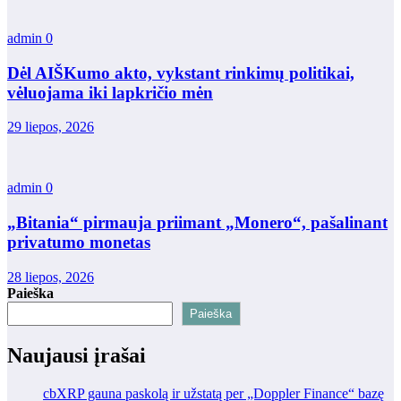
admin
0
Dėl AIŠKumo akto, vykstant rinkimų politikai,
vėluojama iki lapkričio mėn
29 liepos, 2026
admin
0
„Bitania“ pirmauja priimant „Monero“, pašalinant
privatumo monetas
28 liepos, 2026
Paieška
Paieška
Naujausi įrašai
cbXRP gauna paskolą ir užstatą per „Doppler Finance“ bazę