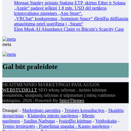
Morgan Stanley pristato Staking ETP, skirtus Ether ir Solana
„Apple“ padavė ieškinį 1,8 mln. USD dėl netikros
kriptovaliutos piniginės „App Store“.
„VRChat“ konkurentas „Somnium Space“ išleidžia didžiausią
atnaujinimą prieš sugrįžimą į „Steam“
Elon Musk AI Abundance Claim vs Bitcoin’s Scarcity Case
meta
Gal būt praleidote
SKAITMENINIO MARKETINGO PASLAUGOS
WEBSTUDIO.LT
SEO tekstų rašymas , turinio kūrimas
svetainėms, straipsnių rašymas ir talpinamas į mūsų valdomus
tinklapius. 2026 | Powered By
SpiceThemes
Draugai: -
Marketingo agentūra
-
Teisinės konsultacijos
-
Skaidrių
skenavimas
-
Klaipedos miesto naujienos
-
Miesto
naujienos
-
Saulius Narbutas
-
Įvaizdžio kūrimas
-
Veidoskaita
-
Teniso treniruotės
- Pranešimai spaudai -
Kauno naujienos
-