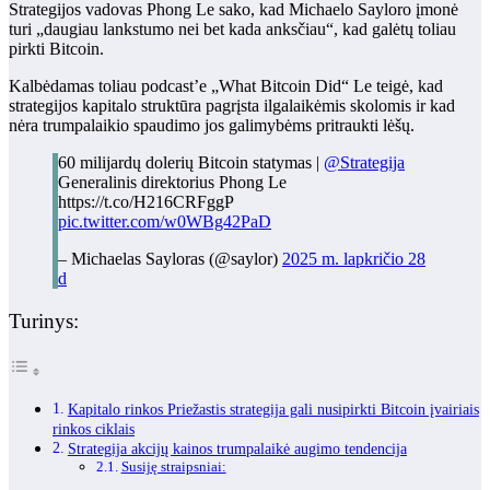
Strategijos vadovas Phong Le sako, kad Michaelo Sayloro įmonė
turi „daugiau lankstumo nei bet kada anksčiau“, kad galėtų toliau
pirkti Bitcoin.
Kalbėdamas toliau
podcast’e „What Bitcoin Did“ Le teigė, kad
strategijos kapitalo struktūra pagrįsta ilgalaikėmis skolomis ir kad
nėra trumpalaikio spaudimo jos galimybėms pritraukti lėšų.
60 milijardų dolerių Bitcoin statymas |
@Strategija
Generalinis direktorius Phong Le
https://t.co/H216CRFggP
pic.twitter.com/w0WBg42PaD
– Michaelas Sayloras (@saylor)
2025 m. lapkričio 28
d
Turinys:
Kapitalo rinkos Priežastis strategija gali nusipirkti Bitcoin įvairiais
rinkos ciklais
Strategija akcijų kainos trumpalaikė augimo tendencija
Susiję straipsniai: