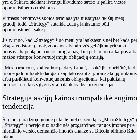
yra e.
Sukurta siekiant išvengti likvidumo streso ir palikti vietos
oportunistinėms emisijoms.
Pirmasis bendrovės skolos terminas yra nustatytas tik šių metų
gruodį, todėl „Strategy“ suteikia „daug lankstumo būti
oportunistinei“, sakė jis.
Jis tvirtino, kad „Strategy“ šiuo metu yra lankstesnis nei bet kada per
visą savo istoriją, motyvuodamas bendrovės gebėjimu pritraukti
nuosavą kapitalą per rinkos programas, taip pat nulinio atkarpos arba
mažos atkarpos konvertuojamųjų obligacijų emisiją.
„Mes parodėme, kad galime padaryti abu”, – sakė jis ir pridūrė, kad
įmonė gali pritraukti daugiau kapitalo esant stiprioms akcijų rinkoms
arba pasikliauti konvertuojamomis obligacijomis, kai palūkanų
normos ir rinkos sąlygos yra palankios ilgalaikei emisijai.
Strategija akcijų kainos trumpalaikė augimo
tendencija
Šių metų pradžioje įmonė pakeitė prekės ženklą iš „MicroStrategy“ į
„Strategy“ ir perėjo nuo tradicinės programinės įrangos įmonės prie
hibridinio verslo, derinančio įmonės analizę su Bitcoin pirkimo iždo
planu.