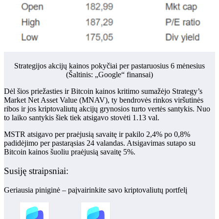
Strategijos akcijų kainos pokyčiai per pastaruosius 6 mėnesius
(Šaltinis:
„Google“ finansai
)
Dėl šios priežasties ir Bitcoin kainos kritimo sumažėjo Strategy’s
Market Net Asset Value (MNAV), ty bendrovės rinkos viršutinės
ribos ir jos kriptovaliutų akcijų grynosios turto vertės santykis. Nuo
to laiko santykis šiek tiek atsigavo
stovėti
1.13 val.
MSTR atsigavo per praėjusią savaitę ir pakilo 2,4% po 0,8%
padidėjimo per pastarąsias 24 valandas.
Atsigavimas sutapo su
Bitcoin kainos šuoliu praėjusią savaitę 5%.
Susiję straipsniai:
Geriausia piniginė – paįvairinkite savo kriptovaliutų portfelį