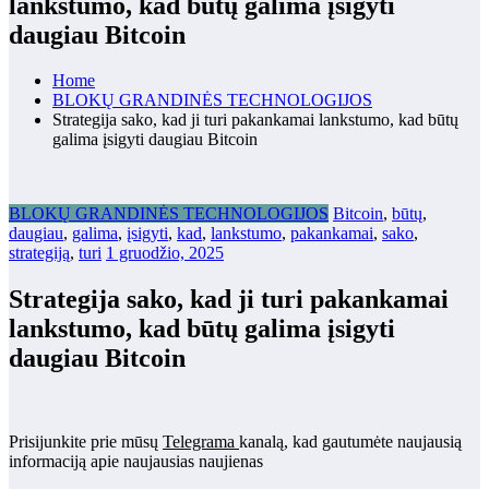
lankstumo, kad būtų galima įsigyti
daugiau Bitcoin
Home
BLOKŲ GRANDINĖS TECHNOLOGIJOS
Strategija sako, kad ji turi pakankamai lankstumo, kad būtų
galima įsigyti daugiau Bitcoin
BLOKŲ GRANDINĖS TECHNOLOGIJOS
Bitcoin
,
būtų
,
daugiau
,
galima
,
įsigyti
,
kad
,
lankstumo
,
pakankamai
,
sako
,
strategiją
,
turi
1 gruodžio, 2025
Strategija sako, kad ji turi pakankamai
lankstumo, kad būtų galima įsigyti
daugiau Bitcoin
Prisijunkite prie mūsų
Telegrama
kanalą, kad gautumėte naujausią
informaciją apie naujausias naujienas