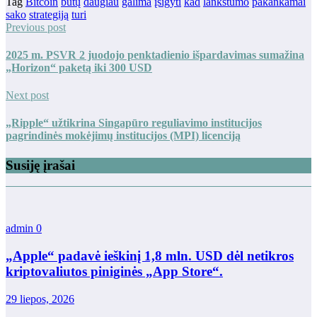
Tag
Bitcoin
būtų
daugiau
galima
įsigyti
kad
lankstumo
pakankamai
sako
strategiją
turi
Previous post
2025 m. PSVR 2 juodojo penktadienio išpardavimas sumažina
„Horizon“ paketą iki 300 USD
Next post
„Ripple“ užtikrina Singapūro reguliavimo institucijos
pagrindinės mokėjimų institucijos (MPI) licenciją
Susiję įrašai
admin
0
„Apple“ padavė ieškinį 1,8 mln. USD dėl netikros
kriptovaliutos piniginės „App Store“.
29 liepos, 2026