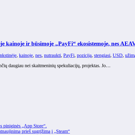
je kainoje ir būsimoje „PayFi“ ekosistemoje, nes AEA
ankstinėje
,
kainoje
,
nes
,
nutraukti
,
PayFi
,
poziciją
,
stengiasi
,
USD
,
užim
kiančių daugiau nei skaitmeninių spekuliacijų, projektas. Jo…
os piniginės „App Store“.
naujinimą prieš sugrįžimą į „Steam“