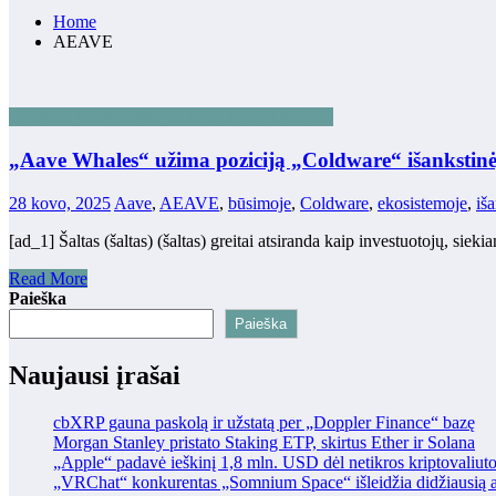
Home
AEAVE
BLOKŲ GRANDINĖS TECHNOLOGIJOS
„Aave Whales“ užima poziciją „Coldware“ išankstinė
28 kovo, 2025
Aave
,
AEAVE
,
būsimoje
,
Coldware
,
ekosistemoje
,
iš
[ad_1] Šaltas (šaltas) (šaltas) greitai atsiranda kaip investuotojų, sie
Read More
Paieška
Paieška
Naujausi įrašai
cbXRP gauna paskolą ir užstatą per „Doppler Finance“ bazę
Morgan Stanley pristato Staking ETP, skirtus Ether ir Solana
„Apple“ padavė ieškinį 1,8 mln. USD dėl netikros kriptovaliut
„VRChat“ konkurentas „Somnium Space“ išleidžia didžiausią at