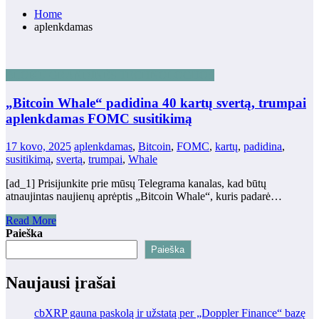
Home
aplenkdamas
BLOKŲ GRANDINĖS TECHNOLOGIJOS
„Bitcoin Whale“ padidina 40 kartų svertą, trumpai
aplenkdamas FOMC susitikimą
17 kovo, 2025
aplenkdamas
,
Bitcoin
,
FOMC
,
kartų
,
padidina
,
susitikimą
,
svertą
,
trumpai
,
Whale
[ad_1] Prisijunkite prie mūsų Telegrama kanalas, kad būtų
atnaujintas naujienų aprėptis „Bitcoin Whale“, kuris padarė…
Read More
Paieška
Paieška
Naujausi įrašai
cbXRP gauna paskolą ir užstatą per „Doppler Finance“ bazę