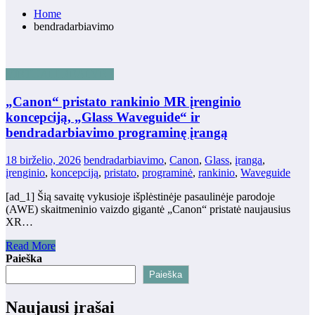
Home
bendradarbiavimo
VIRTUALI REALYBĖ
„Canon“ pristato rankinio MR įrenginio
koncepciją, „Glass Waveguide“ ir
bendradarbiavimo programinę įrangą
18 birželio, 2026
bendradarbiavimo
,
Canon
,
Glass
,
įranga
,
įrenginio
,
koncepciją
,
pristato
,
programinė
,
rankinio
,
Waveguide
[ad_1] Šią savaitę vykusioje išplėstinėje pasaulinėje parodoje
(AWE) skaitmeninio vaizdo gigantė „Canon“ pristatė naujausius
XR…
Read More
Paieška
Paieška
Naujausi įrašai