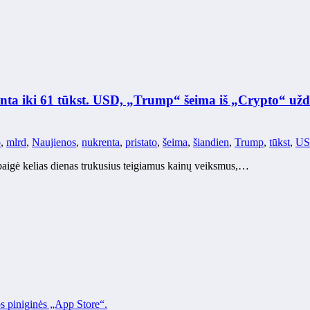
enta iki 61 tūkst. USD, „Trump“ šeima iš „Crypto“ užd
o
,
mlrd
,
Naujienos
,
nukrenta
,
pristato
,
šeima
,
šiandien
,
Trump
,
tūkst
,
U
žbaigė kelias dienas trukusius teigiamus kainų veiksmus,…
os piniginės „App Store“.