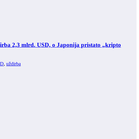
irba 2,3 mlrd. USD, o Japonija pristato „kripto
SD
,
uždirba