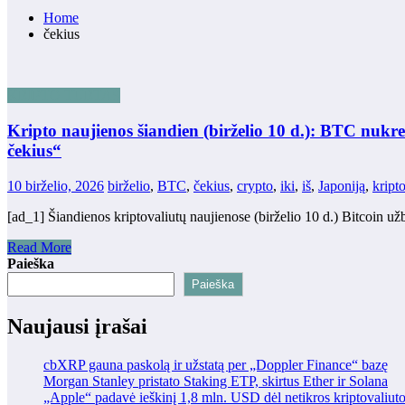
Home
čekius
KRIPTO TURTAS
Kripto naujienos šiandien (birželio 10 d.): BTC nukr
čekius“
10 birželio, 2026
birželio
,
BTC
,
čekius
,
crypto
,
iki
,
iš
,
Japoniją
,
kript
[ad_1] Šiandienos kriptovaliutų naujienose (birželio 10 d.) Bitcoin u
Read More
Paieška
Paieška
Naujausi įrašai
cbXRP gauna paskolą ir užstatą per „Doppler Finance“ bazę
Morgan Stanley pristato Staking ETP, skirtus Ether ir Solana
„Apple“ padavė ieškinį 1,8 mln. USD dėl netikros kriptovaliut