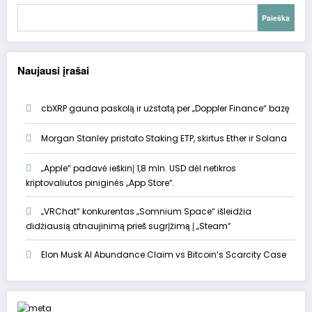
Paieška
Naujausi įrašai
cbXRP gauna paskolą ir užstatą per „Doppler Finance“ bazę
Morgan Stanley pristato Staking ETP, skirtus Ether ir Solana
„Apple“ padavė ieškinį 1,8 mln. USD dėl netikros
kriptovaliutos piniginės „App Store“.
„VRChat“ konkurentas „Somnium Space“ išleidžia
didžiausią atnaujinimą prieš sugrįžimą į „Steam“
Elon Musk AI Abundance Claim vs Bitcoin’s Scarcity Case