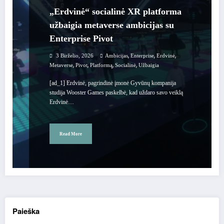
„Erdvinė“ socialinė XR platforma
užbaigia metaverse ambicijas su
Enterprise Pivot
,
,
,
3 Birželio, 2026
Ambicijas
Enterprise
Erdvinė
,
,
,
,
Metaverse
Pivot
Platformą
Socialinė
Užbaigia
[ad_1] Erdvinė, pagrindinė įmonė Gyvūnų kompanija
studija Wooster Games paskelbė, kad uždaro savo veiklą
Erdvinė…
Read More
Paieška