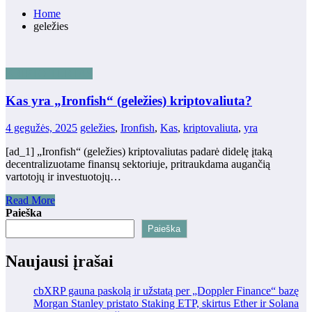
Home
geležies
KRIPTO TURTAS
Kas yra „Ironfish“ (geležies) kriptovaliuta?
4 gegužės, 2025
geležies
,
Ironfish
,
Kas
,
kriptovaliuta
,
yra
[ad_1] „Ironfish“ (geležies) kriptovaliutas padarė didelę įtaką
decentralizuotame finansų sektoriuje, pritraukdama augančią
vartotojų ir investuotojų…
Read More
Paieška
Paieška
Naujausi įrašai
cbXRP gauna paskolą ir užstatą per „Doppler Finance“ bazę
Morgan Stanley pristato Staking ETP, skirtus Ether ir Solana