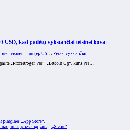
 USD, kad padėtų vykstančiai teisinei kovai
tone
,
teisinei
,
Trumpą
,
USD
,
Veras
,
vykstančiai
galite „Profertroger Ver“, „Bitcoin Og“, kuris yra…
os piniginės „App Store“.
naujinimą prieš sugrįžimą į „Steam“