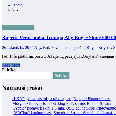
Home
kovai
KRIPTO TURTAS
Rogeris Veras moka Trumpą Ally Roger Stone 600 000
26 balandžio, 2025
Ally
,
kad
,
kovai
,
moka
,
padėtų
,
Roger
,
Rogeris
,
S
[ad_1] Ši platforma pristato AI agentų padėjėjus „Onyfans“ kūrėjams-
Read More
Paieška
Paieška
Naujausi įrašai
cbXRP gauna paskolą ir užstatą per „Doppler Finance“ bazę
Morgan Stanley pristato Staking ETP, skirtus Ether ir Solana
„Apple“ padavė ieškinį 1,8 mln. USD dėl netikros kriptovaliut
„VRChat“ konkurentas „Somnium Space“ išleidžia didžiausią at