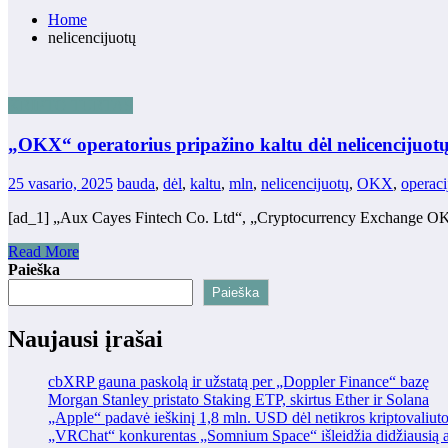
Home
nelicencijuotų
KRIPTO TURTAS
„OKX“ operatorius pripažino kaltu dėl nelicencijuot
25 vasario, 2025
bauda
,
dėl
,
kaltu
,
mln
,
nelicencijuotų
,
OKX
,
operaci
[ad_1] „Aux Cayes Fintech Co. Ltd“, „Cryptocurrency Exchange OKX“
Read More
Paieška
Paieška
Naujausi įrašai
cbXRP gauna paskolą ir užstatą per „Doppler Finance“ bazę
Morgan Stanley pristato Staking ETP, skirtus Ether ir Solana
„Apple“ padavė ieškinį 1,8 mln. USD dėl netikros kriptovaliut
„VRChat“ konkurentas „Somnium Space“ išleidžia didžiausią at