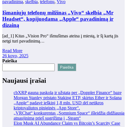
pavadinimą
,
skelbia
,
telefonų
,
Vivo
Išmaniųjų telefonų milžinas „Vivo“ skelbia „Mr
Headset“, kopijuodama „Apple“ pavadinimą ir
dizainą
[ad_1] Kitas „Vision Pro“ išmušimas ateina į miestą, ir šį kartą jis
netgi turi pavadinimą…
Read More
26 kovo, 2025
Paieška
Paieška
Naujausi įrašai
cbXRP gauna paskolą ir užstatą per „Doppler Finance“ bazę
Morgan Stanley pristato Staking ETP, skirtus Ether ir Solana
„Apple“ padavė ieškinį 1,8 mln. USD dėl netikros
kriptovaliutos piniginės „App Store“.
„VRChat“ konkurentas „Somnium Space“ išleidžia didžiausią
atnaujinimą prieš sugrįžimą į „Steam“
Elon Musk AI Abundance Claim vs Bitcoin’s Scarcity Case