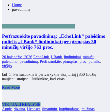
Home
pavadinimą
BLOKŲ GRANDINĖS TECHNOLOGIJOS
Perfrazuokite pavadinimą: „EchoLink“ paleidimo
pultelis „LBank“ liudininkai per pirmąsias 30
minučių viršijo 763 proc.
26 balandžio, 2026
EchoLink
,
LBank
,
liudininkai
,
minučių
,
paleidimo
,
pavadinimą
,
Perfrazuokite
,
pirmąsias
,
proc
,
pultelis
,
viršijo
[ad_1] Perfrazuokite ir pertvarkykite visą turinį į 350 žodžių
naujienų straipsnį. Įsitikinkite, kad visas…
Read More
VIRTUALI REALYBĖ
Apple
,
dizainą
,
Headset
,
išmaniųjų
,
kopijuodama
,
milžinas
,