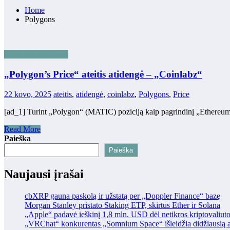
Home
Polygons
KRIPTO TURTAS
„Polygon’s Price“ ateitis atidengė – „Coinlabz“
22 kovo, 2025
ateitis
,
atidengė
,
coinlabz
,
Polygons
,
Price
[ad_1] Turint „Polygon“ (MATIC) poziciją kaip pagrindinį „Ethereum“
Read More
Paieška
Paieška
Naujausi įrašai
cbXRP gauna paskolą ir užstatą per „Doppler Finance“ bazę
Morgan Stanley pristato Staking ETP, skirtus Ether ir Solana
„Apple“ padavė ieškinį 1,8 mln. USD dėl netikros kriptovaliut
„VRChat“ konkurentas „Somnium Space“ išleidžia didžiausią at