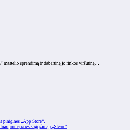
 mastelio sprendimą ir dabartinę jo rinkos viršutinę…
os piniginės „App Store“.
naujinimą prieš sugrįžimą į „Steam“