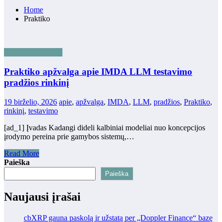
Home
Praktiko
Dirbtinis intelektas
Praktiko apžvalga apie IMDA LLM testavimo
pradžios rinkinį
19 birželio, 2026
apie
,
apžvalga
,
IMDA
,
LLM
,
pradžios
,
Praktiko
,
rinkinį
,
testavimo
[ad_1] Įvadas Kadangi dideli kalbiniai modeliai nuo koncepcijos
įrodymo pereina prie gamybos sistemų,…
Read More
Paieška
Paieška
Naujausi įrašai
cbXRP gauna paskolą ir užstatą per „Doppler Finance“ bazę