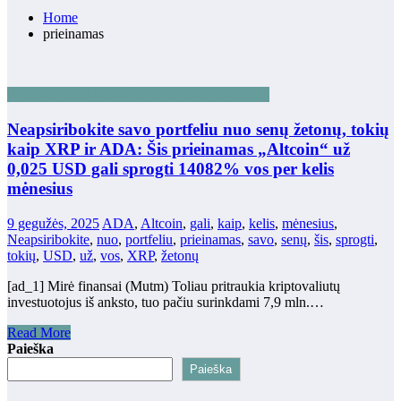
Home
prieinamas
BLOKŲ GRANDINĖS TECHNOLOGIJOS
Neapsiribokite savo portfeliu nuo senų žetonų, tokių
kaip XRP ir ADA: Šis prieinamas „Altcoin“ už
0,025 USD gali sprogti 14082% vos per kelis
mėnesius
9 gegužės, 2025
ADA
,
Altcoin
,
gali
,
kaip
,
kelis
,
mėnesius
,
Neapsiribokite
,
nuo
,
portfeliu
,
prieinamas
,
savo
,
senų
,
šis
,
sprogti
,
tokių
,
USD
,
už
,
vos
,
XRP
,
žetonų
[ad_1] Mirė finansai (Mutm) Toliau pritraukia kriptovaliutų
investuotojus iš anksto, tuo pačiu surinkdami 7,9 mln.…
Read More
Paieška
Paieška