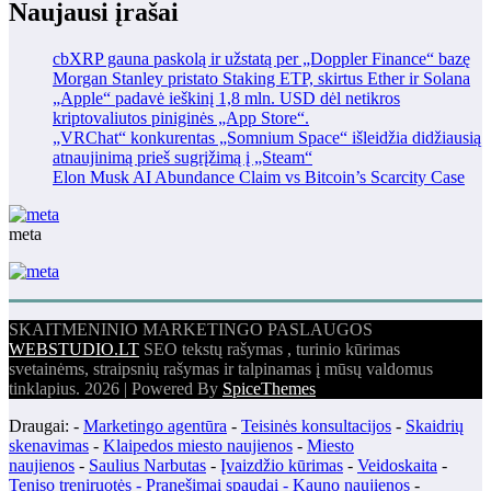
Naujausi įrašai
cbXRP gauna paskolą ir užstatą per „Doppler Finance“ bazę
Morgan Stanley pristato Staking ETP, skirtus Ether ir Solana
„Apple“ padavė ieškinį 1,8 mln. USD dėl netikros
kriptovaliutos piniginės „App Store“.
„VRChat“ konkurentas „Somnium Space“ išleidžia didžiausią
atnaujinimą prieš sugrįžimą į „Steam“
Elon Musk AI Abundance Claim vs Bitcoin’s Scarcity Case
meta
SKAITMENINIO MARKETINGO PASLAUGOS
WEBSTUDIO.LT
SEO tekstų rašymas , turinio kūrimas
svetainėms, straipsnių rašymas ir talpinamas į mūsų valdomus
tinklapius. 2026 | Powered By
SpiceThemes
Draugai: -
Marketingo agentūra
-
Teisinės konsultacijos
-
Skaidrių
skenavimas
-
Klaipedos miesto naujienos
-
Miesto
naujienos
-
Saulius Narbutas
-
Įvaizdžio kūrimas
-
Veidoskaita
-
Teniso treniruotės
- Pranešimai spaudai -
Kauno naujienos
-