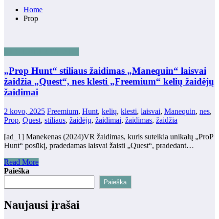
Home
Prop
VIRTUALI REALYBĖ
„Prop Hunt“ stiliaus žaidimas „Manequin“ laisvai
žaidžia „Quest“, nes klesti „Freemium“ kelių žaidėjų
žaidimai
2 kovo, 2025
Freemium
,
Hunt
,
kelių
,
klesti
,
laisvai
,
Manequin
,
nes
,
Prop
,
Quest
,
stiliaus
,
žaidėjų
,
žaidimai
,
žaidimas
,
žaidžia
[ad_1] Manekenas (2024)VR žaidimas, kuris suteikia unikalų „ProP
Hunt“ posūkį, pradedamas laisvai žaisti „Quest“, pradedant…
Read More
Paieška
Paieška
Naujausi įrašai