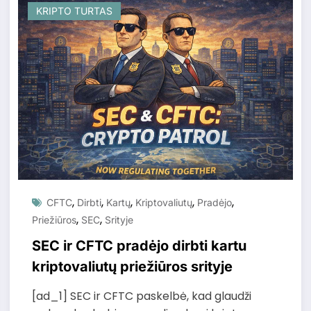
KRIPTO TURTAS
,
,
,
,
,
CFTC
Dirbti
Kartų
Kriptovaliutų
Pradėjo
,
,
Priežiūros
SEC
Srityje
SEC ir CFTC pradėjo dirbti kartu
kriptovaliutų priežiūros srityje
[ad_1] SEC ir CFTC paskelbė, kad glaudži