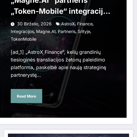
„Magne.AI“ partneris
„Token-Mobile“ integracijos
srityje
,
,
30 Birželio, 2026
AstroX
Finance
,
,
,
,
Integracijos
Magne.AI
Partneris
Srityje
TokenMobile
[ad_1] „AstroX Finance“, kelių grandinių
tiesioginės transliacijos žetonų paleidimo
platforma, paskelbė apie naują strateginę
partnerystę…
Read More