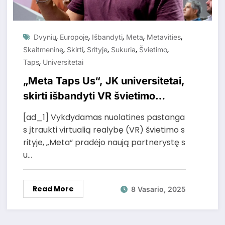
,
,
,
,
,
Dvynių
Europoje
Išbandyti
Meta
Metavities
,
,
,
,
,
Skaitmeninę
Skirti
Srityje
Sukuria
Švietimo
,
Taps
Universitetai
„Meta Taps Us“, JK universitetai,
skirti išbandyti VR švietimo
srityje, sukuria skaitmeninę
[ad_1] Vykdydamas nuolatines pastanga
dvynių „metavities“ Europoje
s įtraukti virtualią realybę (VR) švietimo s
rityje, „Meta“ pradėjo naują partnerystę s
u…
Read More
8 Vasario, 2025