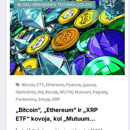
BLOKŲ GRANDINĖS TECHNOLOGIJOS
,
,
,
,
,
Bitcoin
ETF
Ethereum
Finance
Įgauna
,
,
,
,
,
,
Išankstinio
Kol
Kovoja
MUTM
Mutuum
Pagreitį
,
,
Pardavimo
Srityje
XRP
„Bitcoin“, „Ethereum“ ir „XRP
ETF“ kovoja, kol „Mutuum
Finance“ (MUTM) įgauna