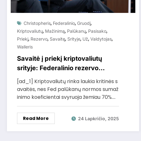
,
,
,
Christopheris
Federalinio
Gruodį
,
,
,
,
Kriptovaliutų
Mažinimą
Palūkanų
Pasisako
,
,
,
,
,
,
Priekį
Rezervo
Savaitę
Srityje
Už
Valdytojas
Walleris
Savaitė į priekį kriptovaliutų
srityje: Federalinio rezervo
valdytojas Christopheris Walleris
[ad_1] Kriptovaliutų rinka laukia kritinės s
pasisako už gruodį palūkanų
avaitės, nes Fed palūkanų normos sumaž
mažinimą
inimo koeficientai svyruoja žemiau 70%.…
Read More
24 Lapkričio, 2025