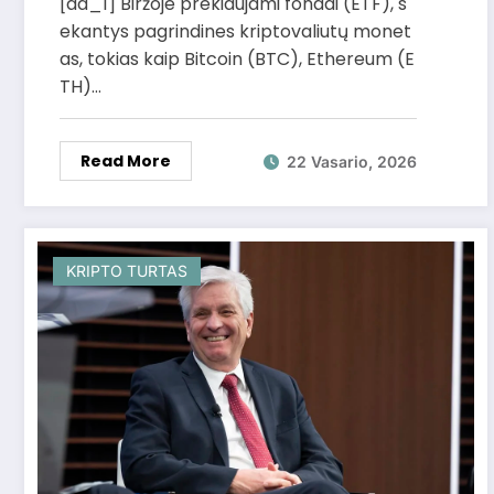
[ad_1] Biržoje prekiaujami fondai (ETF), s
pagreitį išankstinio pardavimo
ekantys pagrindines kriptovaliutų monet
srityje
as, tokias kaip Bitcoin (BTC), Ethereum (E
TH)…
Read More
22 Vasario, 2026
KRIPTO TURTAS