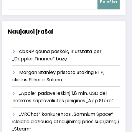
Paieška
Naujausi įrašai
cbXRP gauna paskolą ir užstatą per
„Doppler Finance“ bazę
Morgan Stanley pristato Staking ETP,
skirtus Ether ir Solana
„Apple“ padavė ieškinį 1,8 mln. USD dėl
netikros kriptovaliutos piniginės „App Store“.
„VRChat“ konkurentas „Somnium Space“
išleidžia didžiausią atnaujinimą prieš sugrįžimą į
„Steam“