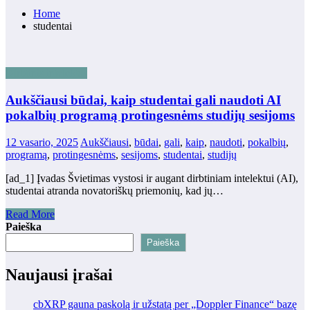
Home
studentai
Dirbtinis intelektas
Aukščiausi būdai, kaip studentai gali naudoti AI
pokalbių programą protingesnėms studijų sesijoms
12 vasario, 2025
Aukščiausi
,
būdai
,
gali
,
kaip
,
naudoti
,
pokalbių
,
programą
,
protingesnėms
,
sesijoms
,
studentai
,
studijų
[ad_1] Įvadas Švietimas vystosi ir augant dirbtiniam intelektui (AI),
studentai atranda novatoriškų priemonių, kad jų…
Read More
Paieška
Paieška
Naujausi įrašai
cbXRP gauna paskolą ir užstatą per „Doppler Finance“ bazę