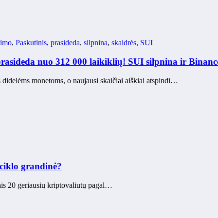
vimo
,
Paskutinis
,
prasideda
,
silpnina
,
skaidrės
,
SUI
asideda nuo 312 000 laikiklių! SUI silpnina ir Binanc
s didelėms monetoms, o naujausi skaičiai aiškiai atspindi…
 ciklo grandinė?
ais 20 geriausių kriptovaliutų pagal…