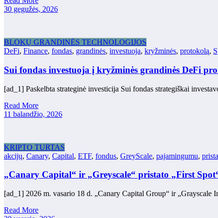
Read More
30 gegužės, 2026
BLOKŲ GRANDINĖS TECHNOLOGIJOS
DeFi
,
Finance
,
fondas
,
grandinės
,
investuoja
,
kryžminės
,
protokolą
,
S
Sui fondas investuoja į kryžminės grandinės DeFi pr
[ad_1] Paskelbta strateginė investicija Sui fondas strategiškai inves
Read More
11 balandžio, 2026
KRIPTO TURTAS
akcijų
,
Canary
,
Capital
,
ETF
,
fondus
,
GreyScale
,
pajamingumu
,
prist
„Canary Capital“ ir „Greyscale“ pristato „First S
[ad_1] 2026 m. vasario 18 d. „Canary Capital Group“ ir „Grayscale I
Read More