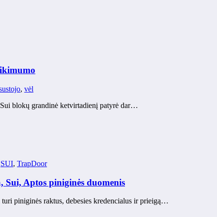
atikimumo
sustojo
,
vėl
 Sui blokų grandinė ketvirtadienį patyrė dar…
,
SUI
,
TrapDoor
 Sui, Aptos piniginės duomenis
 turi piniginės raktus, debesies kredencialus ir prieigą…