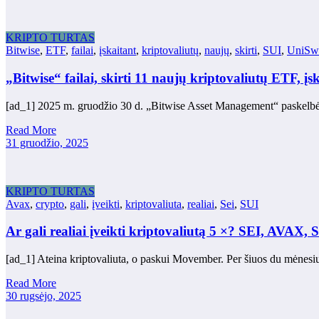
KRIPTO TURTAS
Bitwise
,
ETF
,
failai
,
įskaitant
,
kriptovaliutų
,
naujų
,
skirti
,
SUI
,
UniSw
„Bitwise“ failai, skirti 11 naujų kriptovaliutų ETF, 
[ad_1] 2025 m. gruodžio 30 d. „Bitwise Asset Management“ paskelbė 
Read More
31 gruodžio, 2025
KRIPTO TURTAS
Avax
,
crypto
,
gali
,
įveikti
,
kriptovaliuta
,
realiai
,
Sei
,
SUI
Ar gali realiai įveikti kriptovaliutą 5 ×? SEI, AVA
[ad_1] Ateina kriptovaliuta, o paskui Movember. Per šiuos du mėnes
Read More
30 rugsėjo, 2025