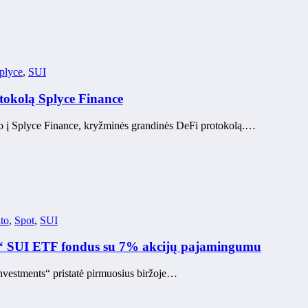
plyce
,
SUI
otokolą Splyce Finance
tavo į Splyce Finance, kryžminės grandinės DeFi protokolą.…
ato
,
Spot
,
SUI
pot“ SUI ETF fondus su 7% akcijų pajamingumu
nvestments“ pristatė pirmuosius biržoje…