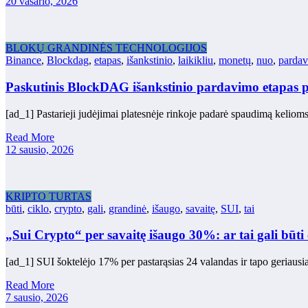
20 vasario, 2026
BLOKŲ GRANDINĖS TECHNOLOGIJOS
Binance
,
Blockdag
,
etapas
,
išankstinio
,
laikikliu
,
monetų
,
nuo
,
parda
Paskutinis BlockDAG išankstinio pardavimo etapas pr
[ad_1] Pastarieji judėjimai platesnėje rinkoje padarė spaudimą keliom
Read More
12 sausio, 2026
KRIPTO TURTAS
būti
,
ciklo
,
crypto
,
gali
,
grandinė
,
išaugo
,
savaitę
,
SUI
,
tai
„Sui Crypto“ per savaitę išaugo 30%: ar tai gali būti
[ad_1] SUI šoktelėjo 17% per pastarąsias 24 valandas ir tapo geriausi
Read More
7 sausio, 2026