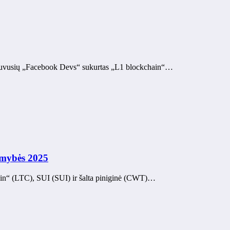
tį. Buvusių „Facebook Devs“ sukurtas „L1 blockchain“…
imybės 2025
coin“ (LTC), SUI (SUI) ir šalta piniginė (CWT)…