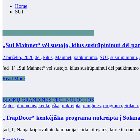
Home
SUI
BLOKŲ GRANDINĖS TECHNOLOGIJOS
„Sui Mainnet“ vėl sustojo, kilus susirūpinimui dėl p
2 birželio, 2026
dėl
,
kilus
,
Mainnet
,
patikimumo
,
SUI
,
susirūpinimui
,
[ad_1] „Sui Mainnet“ vėl sustojo, kilus susirūpinimui dėl patikimumo
Read More
BLOKŲ GRANDINĖS TECHNOLOGIJOS
Aptos
,
duomenis
,
kenkėjiška
,
nukreipta
,
piniginės
,
programą
,
Solana
„TrapDoor“ kenkėjiška programa nukreipta į Solana,
[ad_1] Nauja kriptovaliutų kampanija skirta kūrėjams, kurie tikriausiai