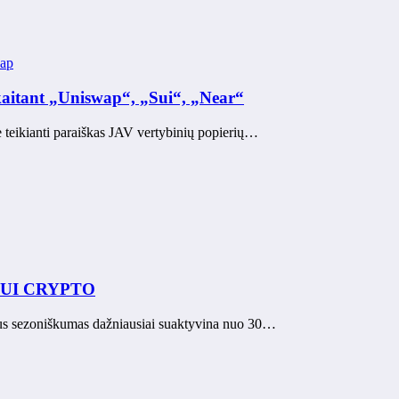
ap
įskaitant „Uniswap“, „Sui“, „Near“
teikianti paraiškas JAV vertybinių popierių…
X, SUI CRYPTO
ius sezoniškumas dažniausiai suaktyvina nuo 30…