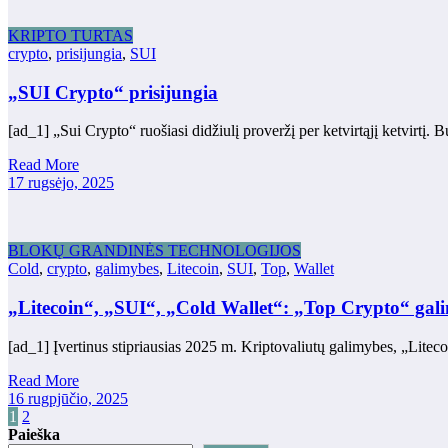
KRIPTO TURTAS
crypto
,
prisijungia
,
SUI
„SUI Crypto“ prisijungia
[ad_1] „Sui Crypto“ ruošiasi didžiulį proveržį per ketvirtąjį ketvir
Read More
17 rugsėjo, 2025
BLOKŲ GRANDINĖS TECHNOLOGIJOS
Cold
,
crypto
,
galimybes
,
Litecoin
,
SUI
,
Top
,
Wallet
„Litecoin“, „SUI“, „Cold Wallet“: „Top Crypto“ gal
[ad_1] Įvertinus stipriausias 2025 m. Kriptovaliutų galimybes, „Lite
Read More
16 rugpjūčio, 2025
Įrašų
1
2
Paieška
puslapiavimas