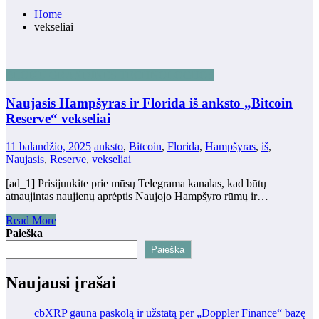
Home
vekseliai
BLOKŲ GRANDINĖS TECHNOLOGIJOS
Naujasis Hampšyras ir Florida iš anksto „Bitcoin
Reserve“ vekseliai
11 balandžio, 2025
anksto
,
Bitcoin
,
Florida
,
Hampšyras
,
iš
,
Naujasis
,
Reserve
,
vekseliai
[ad_1] Prisijunkite prie mūsų Telegrama kanalas, kad būtų
atnaujintas naujienų aprėptis Naujojo Hampšyro rūmų ir…
Read More
Paieška
Paieška
Naujausi įrašai
cbXRP gauna paskolą ir užstatą per „Doppler Finance“ bazę