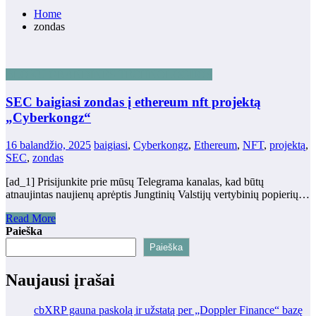
Home
zondas
BLOKŲ GRANDINĖS TECHNOLOGIJOS
SEC baigiasi zondas į ethereum nft projektą
„Cyberkongz“
16 balandžio, 2025
baigiasi
,
Cyberkongz
,
Ethereum
,
NFT
,
projektą
,
SEC
,
zondas
[ad_1] Prisijunkite prie mūsų Telegrama kanalas, kad būtų
atnaujintas naujienų aprėptis Jungtinių Valstijų vertybinių popierių…
Read More
Paieška
Paieška
Naujausi įrašai
cbXRP gauna paskolą ir užstatą per „Doppler Finance“ bazę