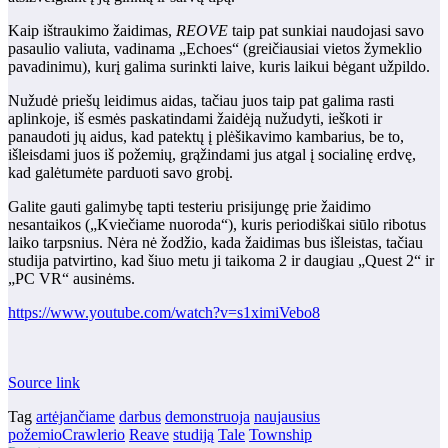
Kaip ištraukimo žaidimas,
REOVE
taip pat sunkiai naudojasi savo
pasaulio valiuta, vadinama „Echoes“ (greičiausiai vietos žymeklio
pavadinimu), kurį galima surinkti laive, kuris laikui bėgant užpildo.
Nužudė priešų leidimus aidas, tačiau juos taip pat galima rasti
aplinkoje, iš esmės paskatindami žaidėją nužudyti, ieškoti ir
panaudoti jų aidus, kad patektų į plėšikavimo kambarius, be to,
išleisdami juos iš požemių, grąžindami jus atgal į socialinę erdvę,
kad galėtumėte parduoti savo grobį.
Galite gauti galimybę tapti testeriu prisijungę prie žaidimo
nesantaikos („Kviečiame nuoroda“), kuris periodiškai siūlo ribotus
laiko tarpsnius. Nėra nė žodžio, kada žaidimas bus išleistas, tačiau
studija patvirtino, kad šiuo metu ji taikoma 2 ir daugiau „Quest 2“ ir
„PC VR“ ausinėms.
https://www.youtube.com/watch?v=s1ximiVebo8
Source link
Tag
artėjančiame
darbus
demonstruoja
naujausius
požemioCrawlerio
Reave
studiją
Tale
Township