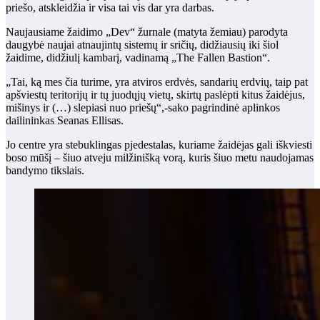
priešo, atskleidžia ir visa tai vis dar yra darbas.
Naujausiame žaidimo „Dev“ žurnale (matyta žemiau) parodyta
daugybė naujai atnaujintų sistemų ir sričių, didžiausių iki šiol
žaidime, didžiulį kambarį, vadinamą „The Fallen Bastion“.
„Tai, ką mes čia turime, yra atviros erdvės, sandarių erdvių, taip pat
apšviestų teritorijų ir tų juodųjų vietų, skirtų paslėpti kitus žaidėjus,
mišinys ir (…) slepiasi nuo priešų“,-sako pagrindinė aplinkos
dailininkas Seanas Ellisas.
Jo centre yra stebuklingas pjedestalas, kuriame žaidėjas gali iškviesti
boso mūšį – šiuo atveju milžinišką vorą, kuris šiuo metu naudojamas
bandymo tikslais.