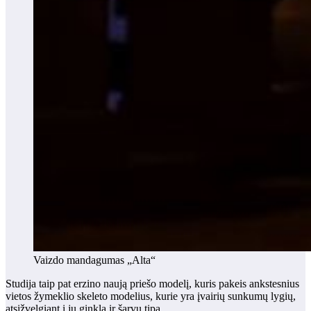
Vaizdo mandagumas „Alta“
Studija taip pat erzino naują priešo modelį, kuris pakeis ankstesnius
vietos žymeklio skeleto modelius, kurie yra įvairių sunkumų lygių,
atsižvelgiant į jų ginklą ir šarvų tipą.