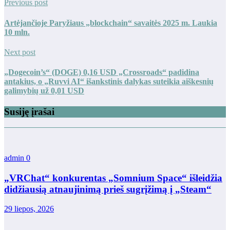
Previous post
Artėjančioje Paryžiaus „blockchain“ savaitės 2025 m. Laukia
10 mln.
Next post
„Dogecoin’s“ (DOGE) 0,16 USD „Crossroads“ padidina
antakius, o „Ruvvi AI“ išankstinis dalykas suteikia aiškesnių
galimybių už 0,01 USD
Susiję įrašai
admin
0
„VRChat“ konkurentas „Somnium Space“ išleidžia
didžiausią atnaujinimą prieš sugrįžimą į „Steam“
29 liepos, 2026