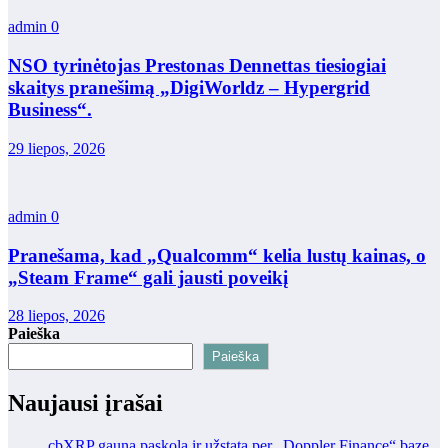
admin
0
NSO tyrinėtojas Prestonas Dennettas tiesiogiai
skaitys pranešimą „DigiWorldz – Hypergrid
Business“.
29 liepos, 2026
admin
0
Pranešama, kad „Qualcomm“ kelia lustų kainas, o
„Steam Frame“ gali jausti poveikį
28 liepos, 2026
Paieška
Paieška
Naujausi įrašai
cbXRP gauna paskolą ir užstatą per „Doppler Finance“ bazę