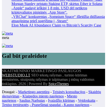
Morgan Stanley pristato Staking ETP, skirtus Ether ir Solana
„Apple“ padavė ieškinį 1,8 mln. USD dėl netikros
kriptovaliutos piniginės „App Store“.
„VRChat“ konkurentas „Somnium Space“ išleidžia didžiausią
atnaujinimą prieš sugrįžimą į „Steam“
Elon Musk AI Abundance Claim vs Bitcoin’s Scarcity Case
meta
Gal būt praleidote
SKAITMENINIO MARKETINGO PASLAUGOS
WEBSTUDIO.LT
SEO tekstų rašymas , turinio kūrimas
svetainėms, straipsnių rašymas ir talpinamas į mūsų valdomus
tinklapius. 2026 | Powered By
SpiceThemes
Draugai: -
Marketingo agentūra
-
Teisinės konsultacijos
-
Skaidrių
skenavimas
-
Klaipedos miesto naujienos
-
Miesto
naujienos
-
Saulius Narbutas
-
Įvaizdžio kūrimas
-
Veidoskaita
-
Teniso treniruotės
- Pranešimai spaudai -
Kauno naujienos
-