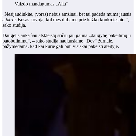
Vaizdo mandagumas „Alta“
„Nesijaudinkite, (voras) nebus amžinai, bet tai padeda mums jaustis
a
tikras
Bosas kovoja, kol mes dirbame prie kažko konkretesnio “, –
sako studija.
Daugelis anksčiau atskleistų sričių jau gauna „daugybę pakeitimų ir
patobulinimų“, – sako studija naujausiame „Dev“ žurnale,
pažymėdama, kad kai kurie gali būti visiškai pakeisti ateityje.