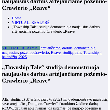
naujausius darbus artėjančiame požemio-
Crawlerio „Reave“
Home
VIRTUALI REALYBĖ
„Township Tale“ studija demonstruoja naujausius darbus
artėjančiame požemio-Crawlerio „Reave“
VIRTUALI REALYBĖ
artėjančiame
,
darbus
,
demonstruoja
,
naujausius
,
požemioCrawlerio
,
Reave
,
studiją
,
Tale
,
Township
4
balandžio, 2025
„Township Tale“ studija demonstruoja
naujausius darbus artėjančiame požemio-
Crawlerio „Reave“
Alta, studija už
Miestelio pasaka (2021 m.)
pademonstravo naujausią
savo artėjančio „Dungeon-Crawler“ ištraukimo žaidimo darbą
REOVE
daugiau apie įvairias jos sistemas, be naujojo požemio ir