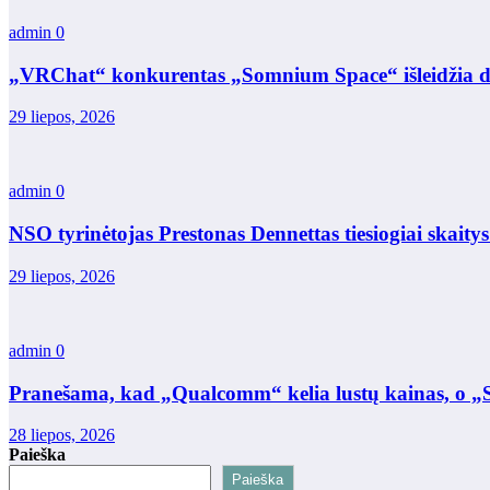
admin
0
„VRChat“ konkurentas „Somnium Space“ išleidžia did
29 liepos, 2026
admin
0
NSO tyrinėtojas Prestonas Dennettas tiesiogiai skait
29 liepos, 2026
admin
0
Pranešama, kad „Qualcomm“ kelia lustų kainas, o „S
28 liepos, 2026
Paieška
Paieška