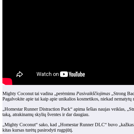
Mighty Coconut tai vadina „perėmimu
Pasivaikščiojimas
„Strong Bad“
Pagalvokite apie tai kaip apie unikalios kosmetikos, niekad nematytų m
„Homestar Runner Distraction Pack“ apima šešias naujas veiklas, „St
taką, atrakinamų skylių šventes ir dar daugiau.
„Mighty Coconut“ sako, kad „Homestar Runner DLC“ buvo „kažkas, prie 
kitas kursas turėtų pasirodyti rugpjūtį.