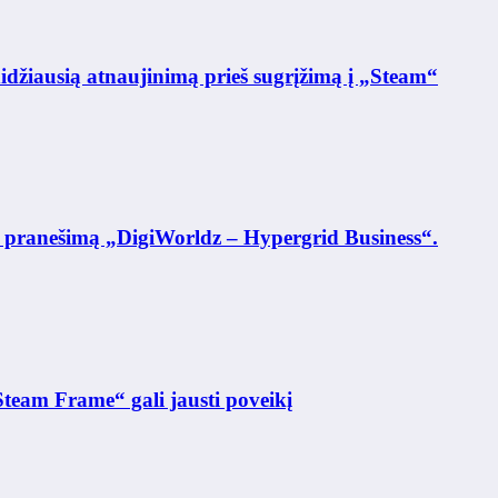
žiausią atnaujinimą prieš sugrįžimą į „Steam“
ys pranešimą „DigiWorldz – Hypergrid Business“.
team Frame“ gali jausti poveikį