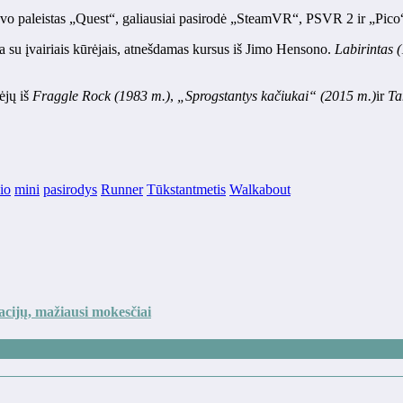
vo paleistas „Quest“, galiausiai pasirodė „SteamVR“, PSVR 2 ir „Pico
a su įvairiais kūrėjais, atnešdamas kursus iš Jimo Hensono.
Labirintas 
ėjų iš
Fraggle Rock (1983 m.)
,
„Sprogstantys kačiukai“ (2015 m.)
ir
Ta
io
mini
pasirodys
Runner
Tūkstantmetis
Walkabout
cijų, mažiausi mokesčiai