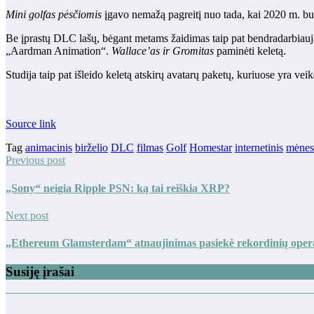
Mini golfas pėsčiomis
įgavo nemažą pagreitį nuo tada, kai 2020 m. bu
Be įprastų DLC lašų, ​​bėgant metams žaidimas taip pat bendradarbiauj
„Aardman Animation“.
Wallace’as ir Gromitas
paminėti keletą.
Studija taip pat išleido keletą atskirų avatarų paketų, kuriuose yra veik
Source link
Tag
animacinis
birželio
DLC
filmas
Golf
Homestar
internetinis
mėnes
Previous post
„Sony“ neigia Ripple PSN: ką tai reiškia XRP?
Next post
„Ethereum Glamsterdam“ atnaujinimas pasiekė rekordinių opera
Susiję įrašai