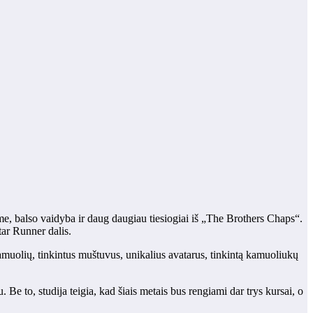
me, balso vaidyba ir daug daugiau tiesiogiai iš „The Brothers Chaps“.
tar Runner dalis.
uolių, tinkintus muštuvus, unikalius avatarus, tinkintą kamuoliukų
to, studija teigia, kad šiais metais bus rengiami dar trys kursai, o