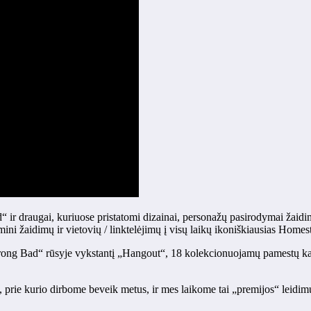
 ir draugai, kuriuose pristatomi dizainai, personažų pasirodymai žaidi
ini žaidimų ir vietovių / linktelėjimų į visų laikų ikoniškiausias Homes
rong Bad“ rūsyje vykstantį „Hangout“, 18 kolekcionuojamų pamestų kam
kurio dirbome beveik metus, ir mes laikome tai „premijos“ leidimu. Be 