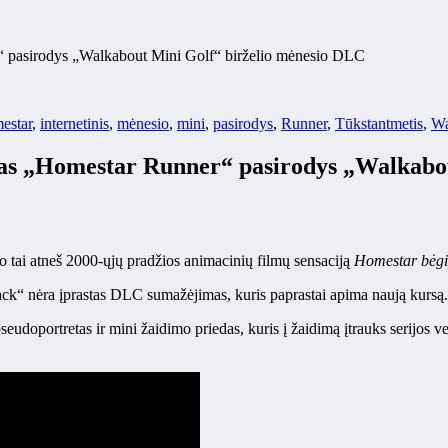
r“ pasirodys „Walkabout Mini Golf“ birželio mėnesio DLC
estar
,
internetinis
,
mėnesio
,
mini
,
pasirodys
,
Runner
,
Tūkstantmetis
,
Wa
lmas „Homestar Runner“ pasirodys „Walkabo
 tai atneš 2000-ųjų pradžios animacinių filmų sensaciją
Homestar bėgi
ck“ nėra įprastas DLC sumažėjimas, kuris paprastai apima naują kursą.
udoportretas ir mini žaidimo priedas, kuris į žaidimą įtrauks serijos v