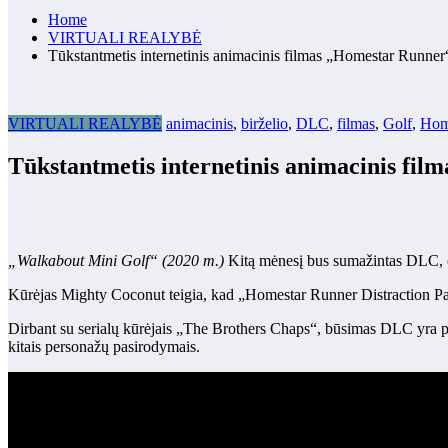
Home
VIRTUALI REALYBĖ
Tūkstantmetis internetinis animacinis filmas „Homestar Runne
VIRTUALI REALYBĖ
animacinis
,
birželio
,
DLC
,
filmas
,
Golf
,
Hom
Tūkstantmetis internetinis animacinis fi
„Walkabout Mini Golf“ (2020 m.)
Kitą mėnesį bus sumažintas DLC, o
Kūrėjas Mighty Coconut teigia, kad „Homestar Runner Distraction Pa
Dirbant su serialų kūrėjais „The Brothers Chaps“, būsimas DLC yra pse
kitais personažų pasirodymais.