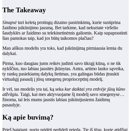
The Takeaway
Sinapsė
turi keletą protingų dizaino pasirinkimų, kurie sustiprina
žaidimo įsikūnijimo jausmą. Bet tarkime, kad nekuriate viršelio
šaudyklės ar žaidimo su telekinetinėmis galiomis. Kaip supaprastinti
šias pamokas taip, kad jos būtų taikomos plačiau?
Man aiškus modelis yra toks, kad įsikūnijimą pirmiausia lemia du
dalykai.
Pirma, kuo daugiau jums reikės judinti savo tikrąjį kūną, o ne tik
nykščius, tuo labiau jausitės įkūnytas. Antra, artimo lauko sąveika,
ty rankų pasiekiamų dalykų lietimas, yra galingas būdas įtraukti
virtualųjį pasaulį į jūsų smegenų proprioceptinį modelį.
Ir vėl, tas modelis yra tai, ką seka
kur daiktai yra erdvėje jūsų kūno
atžvilgiu
. Taigi, kai mes aktyvuojame šį modelį savo smegenyse…
žinoma, tai leis mums jaustis labiau įsikūnijusiems žaidimų
pasaulyje.
Ką apie buvimą?
Prieš baigiant, noriu pridėti nedidelį priedą. Tie iš jūsų, kurie atidžiai