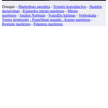
Draugai: -
Marketingo agentūra
-
Teisinės konsultacijos
-
Skaidrių
skenavimas
-
Klaipedos miesto naujienos
-
Miesto
naujienos
-
Saulius Narbutas
-
Įvaizdžio kūrimas
-
Veidoskaita
-
Teniso treniruotės
- Pranešimai spaudai -
Kauno naujienos
-
Regionų naujienos
-
Palangos naujienos