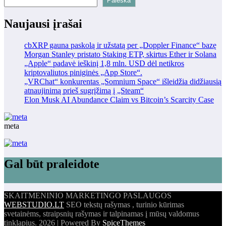
Paieška
Naujausi įrašai
cbXRP gauna paskolą ir užstatą per „Doppler Finance“ bazę
Morgan Stanley pristato Staking ETP, skirtus Ether ir Solana
„Apple“ padavė ieškinį 1,8 mln. USD dėl netikros
kriptovaliutos piniginės „App Store“.
„VRChat“ konkurentas „Somnium Space“ išleidžia didžiausią
atnaujinimą prieš sugrįžimą į „Steam“
Elon Musk AI Abundance Claim vs Bitcoin’s Scarcity Case
meta
Gal būt praleidote
SKAITMENINIO MARKETINGO PASLAUGOS
WEBSTUDIO.LT
SEO tekstų rašymas , turinio kūrimas
svetainėms, straipsnių rašymas ir talpinamas į mūsų valdomus
tinklapius. 2026 | Powered By
SpiceThemes