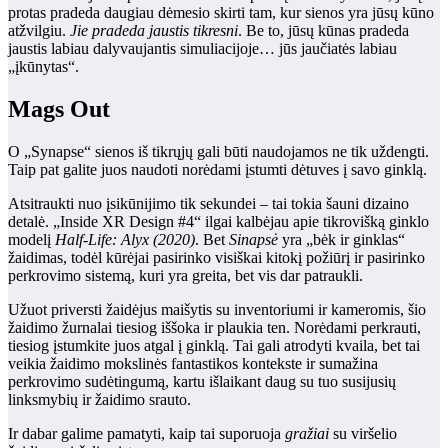
protas pradeda daugiau dėmesio skirti tam, kur sienos yra jūsų kūno
atžvilgiu.
Jie pradeda jaustis tikresni
. Be to, jūsų kūnas pradeda
jaustis labiau dalyvaujantis simuliacijoje… jūs jaučiatės labiau
„įkūnytas“.
Mags Out
O „Synapse“ sienos iš tikrųjų gali būti naudojamos ne tik uždengti.
Taip pat galite juos naudoti norėdami įstumti dėtuves į savo ginklą.
Atsitraukti nuo įsikūnijimo tik sekundei – tai tokia šauni dizaino
detalė. „Inside XR Design #4“ ilgai kalbėjau apie tikrovišką ginklo
modelį
Half-Life: Alyx (2020)
. Bet
Sinapsė
yra „bėk ir ginklas“
žaidimas, todėl kūrėjai pasirinko visiškai kitokį požiūrį ir pasirinko
perkrovimo sistemą, kuri yra greita, bet vis dar patraukli.
Užuot priversti žaidėjus maišytis su inventoriumi ir kameromis, šio
žaidimo žurnalai tiesiog iššoka ir plaukia ten. Norėdami perkrauti,
tiesiog įstumkite juos atgal į ginklą. Tai gali atrodyti kvaila, bet tai
veikia žaidimo mokslinės fantastikos kontekste ir sumažina
perkrovimo sudėtingumą, kartu išlaikant daug su tuo susijusių
linksmybių ir žaidimo srauto.
Ir dabar galime pamatyti, kaip tai suporuoja
gražiai
su viršelio