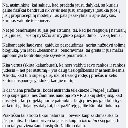
Na, atsiminkite, kai sakiau, kad pradeda jausti dalykai, su kuriais
galite fiziškai bendrauti
tikresnis
nes jūsų smegenys įtraukia juos į
jūsų proprioceptinį modelį? Tas pats pasakytina ir apie dalykus,
kuriuos valdote telekineze.
Net jei bendraujate su jais per atstumą, tai, kad jie reaguoja į natūralų
jūsų judesį – vietoj nykščio ar mygtuko paspaudimo – viską lemia.
Kalbant apie šaudymą, gaiduko paspaudimas, norint nužudyti tolimą
blogiuką, yra labai „beasmenis“ bendravimas; tai greita ir jūs mažai
sąmoningai kontroliuojate sąveikos parametrus.
Kita vertus (skirta kalambūrai), ką nors valdyti savo rankos ir rankos
judesiu – net per atstumą – yra daug tiesiogiškesnis ir asmeniškesnis.
Atrodo, kad turi super galią, užuot tiesiog rodęs į priešus ir kelis
kartus nuspaudęs gaiduką, kad jie mirtų.
Ir dar viena priežastis, kodėl atsiranda telekinezė
Sinapsė
jaučiasi
kaip supergalia, nes žaidimas naudoja PSVR 2 akių stebėjimą, kad
nustatytų, kurį objektą norite patraukti. Taigi prieš jus gali būti trys
ar keturi galiojantys dalykai, bet pažiūrėję galite ištraukti tinkamą.
Praktiškai tai atrodo tikrai natūralu – beveik kaip žaidimas skaito
jūsų mintis. Tai tarsi priverčia jaustis kaip tu
tikrai turi
šią galią. Ir
man tai yra viena šauniausių šio žaidimo dalių.