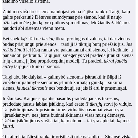
žaidimo viršelio sistema.
Žaidimo viršelio sistema naudojasi viena iš jūsų rankų. Taigi, kaip
galite perkrauti? Dėtuvės stumdymas prie sienos, kad iš naujo
užtaisytumėte ginklą, yra puikus sprendimas, leidžiantis žaidėjams
naudoti abi sistemas vienu metu.
Bet spėk ką? Tai ne
tiesiog
tikrai protingas dizainas, tai dar vienas
būdas prisijungti prie sienos – tarsi ji iš tikrųjų būtų priešais jus. Jūs
reikia žinoti
jei jūsų ranka yra pakankamai arti sienos, jei ketinate ją
panaudoti perkrauti. Taigi jūsų smegenys vėl pradeda įtraukti sienas
ir jų artumą į jūsų proprioceptinį modelį. Tu pradedi
tikrai jaučia
erdvę
tarp jūsų kūno ir sienos.
Taigi abu šie dalykai – galimybė sienomis įsitraukti ir išlipti iš
viršelio ir galimybė sienomis įstumti žurnalą į ginklą – sukuria
sienas.
jautiesi tikresnis
nes bendrauji su jais iš arti ir prasmingai.
Ir štai kas. Kai jus supantis pasaulis pradeda jaustis tikresnis,
pradedate jaustis labiau įsitikinę, kad esate
iš tikrųjų
stovi jo viduje.
Tai įsikūnijimas. Ir prisiminkime: virtualūs pasauliai visada yra
„įtraukiantys“, nes jiems būtinai skiriamas visas mūsų dėmesys.
Tačiau įsikūnijimas viršija tai, ką matome – tai yra apie tai, ką mes
jausti
.
O kai reikia ištiesti ranką ir prisiliesti prie pasaulio… Sinapsė viską