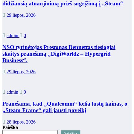
didžiausią atnaujinimą prieš sugrįžimą į „Steam“
29 liepos, 2026
admin
0
NSO tyrinėtojas Prestonas Dennettas tiesiogiai
skaitys pranešimą „DigiWorldz – Hypergrid
Business“.
29 liepos, 2026
admin
0
Pranešama, kad „Qualcomm“ kelia lustų kainas, o
„Steam Frame“ gali jausti poveikį
28 liepos, 2026
Paieška