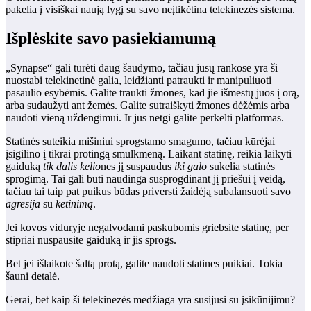
pakelia į visiškai naują lygį su savo neįtikėtina telekinezės sistema.
Išplėskite savo pasiekiamumą
„Synapse“ gali turėti daug šaudymo, tačiau jūsų rankose yra ši
nuostabi telekinetinė galia, leidžianti patraukti ir manipuliuoti
pasaulio esybėmis. Galite traukti žmones, kad jie išmestų juos į orą,
arba sudaužyti ant žemės. Galite sutraiškyti žmones dėžėmis arba
naudoti vieną uždengimui. Ir jūs netgi galite perkelti platformas.
Statinės suteikia mišiniui sprogstamo smagumo, tačiau kūrėjai
įsigilino į tikrai protingą smulkmeną. Laikant statinę, reikia laikyti
gaiduką
tik dalis kelio
nes jį suspaudus
iki galo
sukelia statinės
sprogimą. Tai gali būti naudinga susprogdinant jį priešui į veidą,
tačiau tai taip pat puikus būdas priversti žaidėją subalansuoti savo
agresija
su
ketinimą
.
Jei kovos viduryje negalvodami paskubomis griebsite statinę, per
stipriai nuspausite gaiduką ir jis sprogs.
Bet jei išlaikote šaltą protą, galite naudoti statines puikiai. Tokia
šauni detalė.
Gerai, bet kaip ši telekinezės medžiaga yra susijusi su įsikūnijimu?