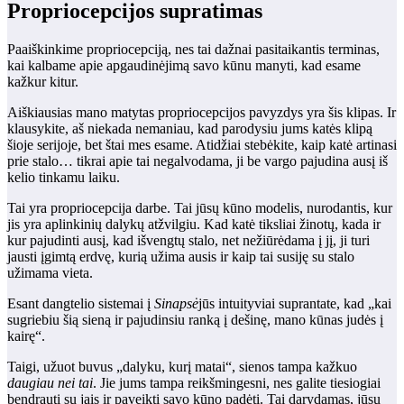
Propriocepcijos supratimas
Paaiškinkime propriocepciją, nes tai dažnai pasitaikantis terminas,
kai kalbame apie apgaudinėjimą savo kūnu manyti, kad esame
kažkur kitur.
Aiškiausias mano matytas propriocepcijos pavyzdys yra šis klipas. Ir
klausykite, aš niekada nemaniau, kad parodysiu jums katės klipą
šioje serijoje, bet štai mes esame. Atidžiai stebėkite, kaip katė artinasi
prie stalo… tikrai apie tai negalvodama, ji be vargo pajudina ausį iš
kelio tinkamu laiku.
Tai yra propriocepcija darbe. Tai jūsų kūno modelis, nurodantis, kur
jis yra aplinkinių dalykų atžvilgiu. Kad katė tiksliai žinotų, kada ir
kur pajudinti ausį, kad išvengtų stalo, net nežiūrėdama į jį, ji turi
jausti įgimtą erdvę, kurią užima ausis ir kaip tai susiję su stalo
užimama vieta.
Esant dangtelio sistemai į
Sinapsė
jūs intuityviai suprantate, kad „kai
sugriebiu šią sieną ir pajudinsiu ranką į dešinę, mano kūnas judės į
kairę“.
Taigi, užuot buvus „dalyku, kurį matai“, sienos tampa kažkuo
daugiau nei tai
. Jie jums tampa reikšmingesni, nes galite tiesiogiai
bendrauti su jais ir paveikti savo kūno padėtį. Tai darydamas, jūsų