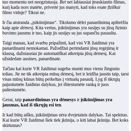
tuo momentu net neegzistuoja.
Bet
net labiausiai įtraukiantis filmas,
kurį kada nors matėte, privertė jus manyti, kad toks esate
fiziškai
filmo viduje? Tikrai ne.
Ir čia atsiranda „įsikūnijimas“. Tikslumo dėlei panardinimą apibrėžiu
kaip apie
dėmesį
. Kita vertus, įsikūnijimas yra susijęs su jūsų fizinio
buvimo jausmu ir tuo, kaip jis susijęs su jus supančiu pasauliu.
Taigi manau, kad svarbu pripažinti, kad visi VR žaidimai yra
panardinami nemokamai. Pažodžiui perimdami jūsų regėjimą ir
klausą, dažniausiai jie automatiškai atkreipia jūsų dėmesį. Kai
užsidedate ausines, panardinate.
Tačiau kai kurie VR žaidimai sugeba stumti mus vienu žingsniu
toliau. Jie ne tik atkreipia mūsų dėmesį, bet ir leidžia jaustis taip, tarsi
visas mūsų kūnas būtų perkeltas į virtualų pasaulį. Lyg iš tikrųjų
pajustumėte žaidimo dalykus, jei ištiestumėte ranką ir juos
paliestumėte.
Gerai, taip
panardinimas yra dėmesys
ir
įsikūnijimas yra
jausmas, kad iš tikrųjų esi ten
.
Ir kad būtų aišku, įsikūnijimas nėra dvejetainis dalykas. Tai spektras.
Kai kurie VR žaidimai šiek tiek įkūnija, o kiti labai įkūnija. Bet koks
skirtumas?