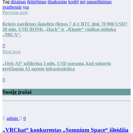
Tag
dizainas
įkūnijimas
išpakuotas
kodėl
nei
panardinimas
svarbesnis
yra
Previous post
Kripto naujienos šiandien (liepos 7 d.): BTC link 70 000 USD?
20 mln. USD BONK „Hack“ ir „Ripple“ visiškai atitinka
„MiCA“.
Next post
„Orix AI“ užtikrina 3 mln. USD paramą, kad sukurtų
greičiausią AI agento infrastruktūrą
Susiję įrašai
admin
0
„VRChat“ konkurentas „Somnium Space“ išleidžia