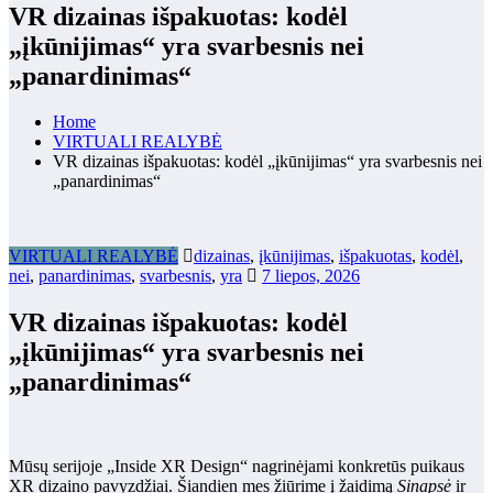
VR dizainas išpakuotas: kodėl
„įkūnijimas“ yra svarbesnis nei
„panardinimas“
Home
VIRTUALI REALYBĖ
VR dizainas išpakuotas: kodėl „įkūnijimas“ yra svarbesnis nei
„panardinimas“
VIRTUALI REALYBĖ
dizainas
,
įkūnijimas
,
išpakuotas
,
kodėl
,
nei
,
panardinimas
,
svarbesnis
,
yra
7 liepos, 2026
VR dizainas išpakuotas: kodėl
„įkūnijimas“ yra svarbesnis nei
„panardinimas“
Mūsų serijoje „Inside XR Design“ nagrinėjami konkretūs puikaus
XR dizaino pavyzdžiai. Šiandien mes žiūrime į žaidimą
Sinapsė
ir