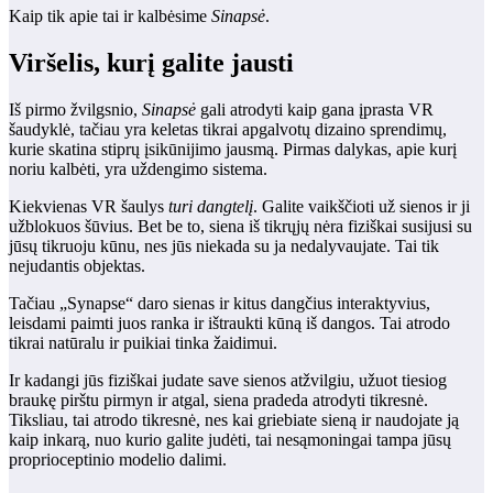
Kaip tik apie tai ir kalbėsime
Sinapsė
.
Viršelis, kurį galite jausti
Iš pirmo žvilgsnio,
Sinapsė
gali atrodyti kaip gana įprasta VR
šaudyklė, tačiau yra keletas tikrai apgalvotų dizaino sprendimų,
kurie skatina stiprų įsikūnijimo jausmą. Pirmas dalykas, apie kurį
noriu kalbėti, yra uždengimo sistema.
Kiekvienas VR šaulys
turi dangtelį
. Galite vaikščioti už sienos ir ji
užblokuos šūvius. Bet be to, siena iš tikrųjų nėra fiziškai susijusi su
jūsų tikruoju kūnu, nes jūs niekada su ja nedalyvaujate. Tai tik
nejudantis objektas.
Tačiau „Synapse“ daro sienas ir kitus dangčius interaktyvius,
leisdami paimti juos ranka ir ištraukti kūną iš dangos. Tai atrodo
tikrai natūralu ir puikiai tinka žaidimui.
Ir kadangi jūs fiziškai judate save sienos atžvilgiu, užuot tiesiog
braukę pirštu pirmyn ir atgal, siena pradeda atrodyti tikresnė.
Tiksliau, tai atrodo tikresnė, nes kai griebiate sieną ir naudojate ją
kaip inkarą, nuo kurio galite judėti, tai nesąmoningai tampa jūsų
proprioceptinio modelio dalimi.