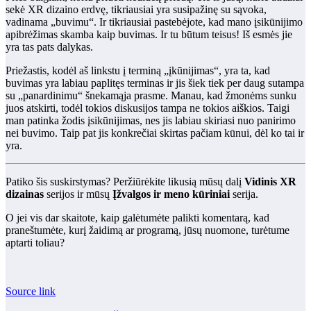
sekė XR dizaino erdvę, tikriausiai yra susipažinę su sąvoka,
vadinama „buvimu“. Ir tikriausiai pastebėjote, kad mano įsikūnijimo
apibrėžimas skamba kaip buvimas. Ir tu būtum teisus! Iš esmės jie
yra tas pats dalykas.
Priežastis, kodėl aš linkstu į terminą „įkūnijimas“, yra ta, kad
buvimas yra labiau paplitęs terminas ir jis šiek tiek per daug sutampa
su „panardinimu“ šnekamąja prasme. Manau, kad žmonėms sunku
juos atskirti, todėl tokios diskusijos tampa ne tokios aiškios. Taigi
man patinka žodis įsikūnijimas, nes jis labiau skiriasi nuo panirimo
nei buvimo. Taip pat jis konkrečiai skirtas pačiam kūnui, dėl ko tai ir
yra.
Patiko šis suskirstymas? Peržiūrėkite likusią mūsų dalį
Vidinis XR
dizainas
serijos ir mūsų
Įžvalgos ir meno kūriniai
serija.
O jei vis dar skaitote, kaip galėtumėte palikti komentarą, kad
praneštumėte, kurį žaidimą ar programą, jūsų nuomone, turėtume
aptarti toliau?
Source link