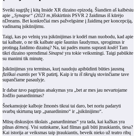
Sveiki sugrįžę į kitą Inside XR dizaino epizodą. Šiandien aš kalbėsiu
apie
„Synapse“ (2023 m.)
išskirtinis PSVR 2 žaidimas iš kūrėjo
nDreams. Bet konkrečiai mes pažvelgsime į žaidimą per koncepciją,
vadinamą įsikūnijimu.
Taigi, kas po velnių yra įsikūnijimas ir kodėl man nuobodu, kad apie
tai kalbate, o ne tik kalbate apie šaunius šaudymus, sprogimus ir
protingą žaidimo dizainą? Na, tai padės mums suprasti
kodėl
Tam
tikri dizaino sprendimai
Sinapsė
yra tokie veiksmingi. Taigi pabūkite
su manimi tik minutę.
Įsikūnijimas yra terminas, kurį naudoju apibūdinti būties jausmą
fiziškai esantis
per VR patirtį. Kaip ir tu
iš tikrųjų
stovinčiame tave
supančiame pasaulyje.
Ir dabar
tavo
pagrįstas atsakymas yra „bet ar mes jau nevartojame
žodžio panardinimas?
Šnekamojoje kalboje žmonės tikrai tai daro, bet noriu padaryti
svarbų skirtumą tarp „panardinimo“ ir „įsikūnijimo“.
Mūsų diskusijos tikslais „panardinimas“ yra tada, kai kažkas yra
pilnas
dėmesį
. Visi sutinkame, kad filmas gali būti įtraukiantis, tiesa?
Kai istorija ar veiksmas taip įtraukiantis, beveik nieko už teatro ribų