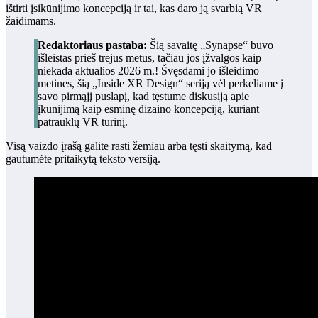
ištirti įsikūnijimo koncepciją ir tai, kas daro ją svarbią VR
žaidimams.
Redaktoriaus pastaba:
Šią savaitę „Synapse“ buvo
išleistas prieš trejus metus, tačiau jos įžvalgos kaip
niekada aktualios 2026 m.! Švęsdami jo išleidimo
metines, šią „Inside XR Design“ seriją vėl perkeliame į
savo pirmąjį puslapį, kad tęstume diskusiją apie
įkūnijimą kaip esminę dizaino koncepciją, kuriant
patrauklų VR turinį.
Visą vaizdo įrašą galite rasti žemiau arba tęsti skaitymą, kad
gautumėte pritaikytą teksto versiją.