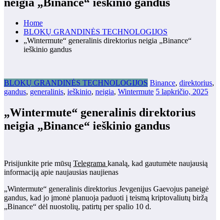
neigia „Binance“ ieškinio gandus
Home
BLOKŲ GRANDINĖS TECHNOLOGIJOS
„Wintermute“ generalinis direktorius neigia „Binance“
ieškinio gandus
BLOKŲ GRANDINĖS TECHNOLOGIJOS
Binance
,
direktorius
,
gandus
,
generalinis
,
ieškinio
,
neigia
,
Wintermute
5 lapkričio, 2025
„Wintermute“ generalinis direktorius
neigia „Binance“ ieškinio gandus
Prisijunkite prie mūsų
Telegrama
kanalą, kad gautumėte naujausią
informaciją apie naujausias naujienas
„Wintermute“ generalinis direktorius Jevgenijus Gaevojus paneigė
gandus, kad jo įmonė planuoja paduoti į teismą kriptovaliutų biržą
„Binance“ dėl nuostolių, patirtų per spalio 10 d.