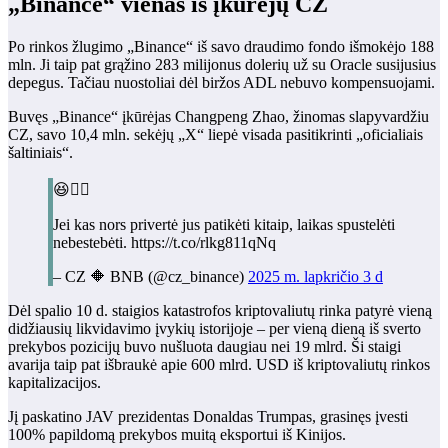
„Binance“ vienas iš įkūrėjų CZ
Po rinkos žlugimo „Binance“ iš savo draudimo fondo išmokėjo 188
mln. Ji taip pat grąžino 283 milijonus dolerių už su Oracle susijusius
depegus. Tačiau nuostoliai dėl biržos ADL nebuvo kompensuojami.
Buvęs „Binance“ įkūrėjas Changpeng Zhao, žinomas slapyvardžiu
CZ, savo 10,4 mln. sekėjų „X“ liepė visada pasitikrinti „oficialiais
šaltiniais“.
😆🤷‍♂️
Jei kas nors privertė jus patikėti kitaip, laikas spustelėti
nebestebėti. https://t.co/rlkg811qNq
– CZ 🔶 BNB (@cz_binance)
2025 m. lapkričio 3 d
Dėl spalio 10 d. staigios katastrofos kriptovaliutų rinka patyrė vieną
didžiausių likvidavimo įvykių istorijoje – per vieną dieną iš sverto
prekybos pozicijų buvo nušluota daugiau nei 19 mlrd. Ši staigi
avarija taip pat išbraukė apie 600 mlrd. USD iš kriptovaliutų rinkos
kapitalizacijos.
Jį paskatino JAV prezidentas Donaldas Trumpas, grasinęs įvesti
100% papildomą prekybos muitą eksportui iš Kinijos.