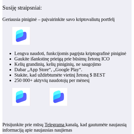
Susiję straipsniai:
Geriausia piniginė – paįvairinkite savo kriptovaliutų portfelį
Lengva naudoti, funkcijomis pagrįsta kriptografinė piniginė
Gaukite išankstinę prieigą prie būsimų žetonų ICO
Kelių grandinių, kelių piniginių, ne saugojimo
Dabar „App Store“, „Google Play“.
Stakite, kad uždirbtumėte vietinį žetoną $ BEST
250 000+ aktyvių naudotojų per mėnesį
Prisijunkite prie mūsų
Telegrama
kanalą, kad gautumėte naujausią
informaciją apie naujausias naujienas