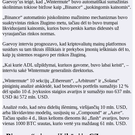
Gaevoy’us teigė, kad „Wintermute“ buvo automatiškai sumažintas
skolinimas tokiose biržose kaip „Binance“ „juokingomis kainomis“.
„Binance“ automatinio įsiskolinimo mažinimo mechanizmas buvo
suaktyvintas rinkos žlugimo metu, tačiau dėl to buvo trumpai
likviduojami kainomis, kurios buvo penkis kartus didesnės už
vyraujančias rinkos normas.
Gaevoy interviu prognozavo, kad kriptovaliutų mainų platformos
susidurs su tam tikrais iššūkiais ir prekybos įmonių ieškiniais dėl to,
kaip jų sistemos reagavo per rinkos žlugimą.
„Kai kurie ADL užpildymai, kuriuos gavome, buvo labai keisti“, –
interviu sakė Wintermute generalinis direktorius.
„Wintermute“ 10 sekcijų „Ethereum“, „Arbitrum“ ir „Solana“
piniginių analizė atskleidė, kad bendrovės portfelis sumažėjo 12 %
dėl spalio 10 d. įvykusios staigios avarijos ir sumažėjo nuo 637 mln.
USD iki 572 mln. USD.
Analizė rodo, kad nėra didelių išėmimų, viršijančių 10 mln. USD,
arba likvidavimo modelių, susijusių su „Compound“ ar „Aave“.
Tačiau spalio 4 d., likus kelioms dienoms iki „flash“ avarijos, buvo
vienas 1000 BTC srautas, kurio vertė yra maždaug 61 mln. USD.