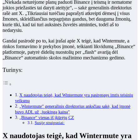
„Niekada neturėjome planų paduoti Binance į teismą ir nematome
jokios priežasties tai daryti ateityje“, – sakė generalinis direktorius
rašė
ant X.
„Tikriausiai turėčiau paprašyti atkreipti dėmesį į visus
žmones, skleidžiančius nepagrįstus gandus, bet dauguma žmonių,
kurie tiki, kad tai turi auksinės žuvelės atminties, todėl aš to
nedarysiu.
Gandai pasirodė po to, kai įrašai apie X teigė, kad Wintermute, a
rinkos formavimo ir prekybos įmonė, teikianti likvidumą „Binance“
platformoje,
patyrė didelių nuostolių per „flash“ avariją dėl
„Binance“ automatinio skolos mažinimo mechanizmo gedimo.
Turinys:
X naudotojas teigė, kad Wintermute yra pasirengęs imtis teisinių
veiksmų
„Wintermute“ generalinis direktorius anksčiau sakė, kad įmonė
buvo ADL už „juokingą kainą“
„Binance“ vienas iš įkūrėjų CZ
Susiję straipsniai:
X naudotojas teigė, kad Wintermute yra