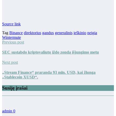
Source link
Tag
Binance
direktorius
gandus
generalinis
ieškinio
neigia
Wintermute
Previous post
SEC sustabdo kriptovaliutų iždo zondą išjungimo metu
Next post
„Stream Finance“ praranda 93 mln. USD, kai žlunga
„Stablecoin XUSD“.
Susiję įrašai
admin
0