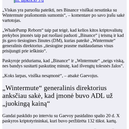
m. lapkričio 3 d
„Viskas yra paruošta pateikti, nes Binance visiškai nesutinka su
Wintermute prašomomis sumomis“, – komentare po savo įrašu sakė
vartotojas.
„WhalePump Reborn“ taip pat teigė, kad kelios kitos kriptovaliutų
prekybos įmonės taip pat ruošiasi paduoti „Binance“ į teismą ir kad
jis gavo tiesiogines žinutes (DM), kurias pateikė „Wintermute“
generalinis direktorius „tiesiogine prasme maldaudamas visus
prisijungti prie ieškinio“.
Paskyroje priduriama, kad „Binance“ ir „Wintermute“ „neigs viską,
nes bandys susitarti paskutinę minutę, kad išvengtų tolesnės žalos“.
„Koks larpas, visiška nesąmonė“, – atsakė Gaevojus.
„Wintermute“ generalinis direktorius
anksčiau sakė, kad įmonė buvo ADL už
„juokingą kainą“
Gandai pasklido po interviu su Gaevoy
pasidalino
spalio 20 d. X
paskyros kriptotyrininkai, kuri buvo peržiūrėta 132 tūkst. kartų.