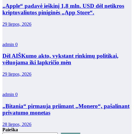
„Apple“ padavė ieškinį 1,8 mln. USD dėl netikros
kriptovaliutos piniginės „App Store“.
29 liepos, 2026
admin
0
Dėl AIŠKumo akto, vykstant rinkimų politikai,
vėluojama iki lapkričio mėn
29 liepos, 2026
admin
0
„Bitania“ pirmauja priimant „Monero“, pašalinant
privatumo monetas
28 liepos, 2026
Paieška