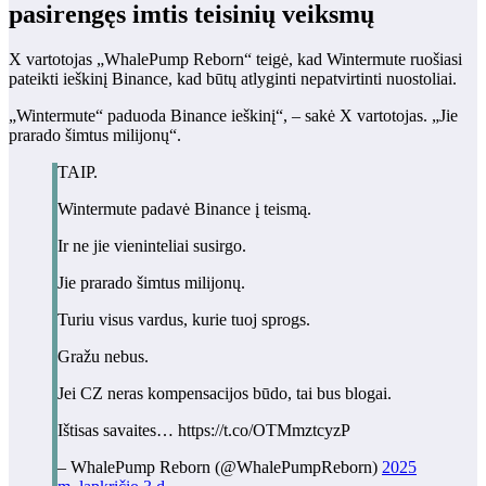
pasirengęs imtis teisinių veiksmų
X vartotojas „WhalePump Reborn“ teigė, kad Wintermute ruošiasi
pateikti ieškinį Binance, kad būtų atlyginti nepatvirtinti nuostoliai.
„Wintermute“ paduoda Binance ieškinį“, – sakė X vartotojas. „Jie
prarado šimtus milijonų“.
TAIP.
Wintermute padavė Binance į teismą.
Ir ne jie vieninteliai susirgo.
Jie prarado šimtus milijonų.
Turiu visus vardus, kurie tuoj sprogs.
Gražu nebus.
Jei CZ neras kompensacijos būdo, tai bus blogai.
Ištisas savaites… https://t.co/OTMmztcyzP
– WhalePump Reborn (@WhalePumpReborn)
2025