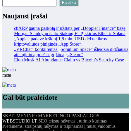
Paieška
Naujausi įrašai
cbXRP gauna paskolą ir užstatą per „Doppler Finance“ bazę
Morgan Stanley pristato Staking ETP, skirtus Ether ir Solana
„Apple“ padavė ieškinį 1,8 mln. USD dėl netikros
kriptovaliutos piniginės „App Store“.
„VRChat“ konkurentas „Somnium Space“ išleidžia didžiausią
atnaujinimą prieš sugrįžimą į „Steam“
Elon Musk AI Abundance Claim vs Bitcoin’s Scarcity Case
meta
Gal būt praleidote
SKAITMENINIO MARKETINGO PASLAUGOS
WEBSTUDIO.LT
SEO tekstų rašymas , turinio kūrimas
svetainėms, straipsnių rašymas ir talpinamas į mūsų valdomus