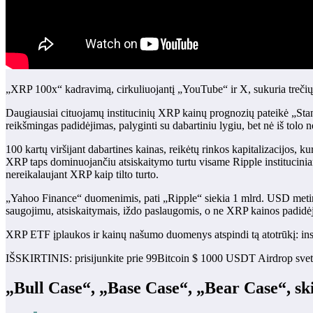
„XRP 100x“ kadravimą, cirkuliuojantį „YouTube“ ir X, sukuria trečiųjų š
Daugiausiai cituojamų institucinių XRP kainų prognozių pateikė „St
reikšmingas padidėjimas, palyginti su dabartiniu lygiu, bet nė iš tolo n
100 kartų viršijant dabartines kainas, reikėtų rinkos kapitalizacijos, 
XRP taps dominuojančiu atsiskaitymo turtu visame Ripple instituciniam
nereikalaujant XRP kaip tilto turto.
„Yahoo Finance“ duomenimis, pati „Ripple“ siekia 1 mlrd. USD metinių
saugojimu, atsiskaitymais, iždo paslaugomis, o ne XRP kainos padidė
XRP ETF įplaukos ir kainų našumo duomenys atspindi tą atotrūkį: inst
IŠSKIRTINIS: prisijunkite prie 99Bitcoin $ 1000 USDT Airdrop svet
„Bull Case“, „Base Case“, „Bear Case“, sk