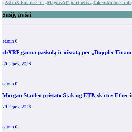
„AstroX Finance“ ir „Magne.AI“ partneris „Token-Mobile“ integr
Susiję įrašai
admin
0
cbXRP gauna paskolą ir užstatą per „Doppler Financ
30 liepos, 2026
admin
0
Morgan Stanley pristato Staking ETP, skirtus Ether i
29 liepos, 2026
admin
0