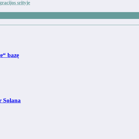
acijos srityje
e“ bazę
r Solana