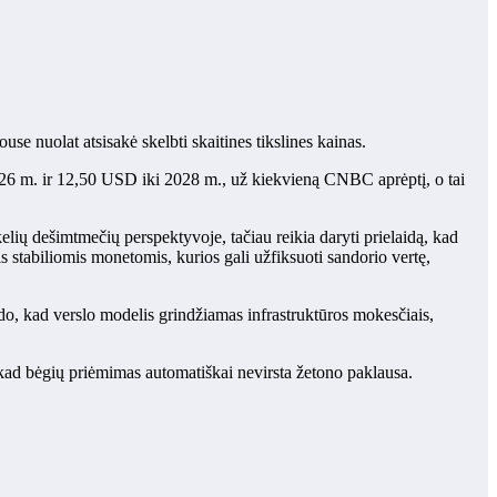
se nuolat atsisakė skelbti skaitines tikslines kainas.
26 m. ir 12,50 USD iki 2028 m., už kiekvieną CNBC aprėptį, o tai
kelių dešimtmečių perspektyvoje, tačiau reikia daryti prielaidą, kad
 stabiliomis monetomis, kurios gali užfiksuoti sandorio vertę,
o, kad verslo modelis grindžiamas infrastruktūros mokesčiais,
 kad bėgių priėmimas automatiškai nevirsta žetono paklausa.