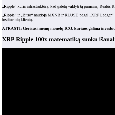
„Ripple“ kuria infrastruktūrą, kad galėtų valdyti tą pamainą. Realūs 
„Ripple“ ir „Bitso“ naudoja MXNB ir RLUSD pagal „XRP Ledger“, skir
institucinių klientų.
ATRASTI: Geriausi memų monetų ICO, kuriuos galima investuo
XRP Ripple 100x matematiką sunku išanal