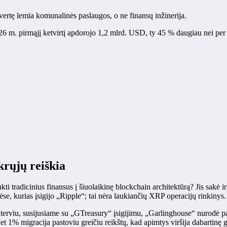
ertę lemia komunalinės paslaugos, o ne finansų inžinerija.
m. pirmąjį ketvirtį apdorojo 1,2 mlrd. USD, ty 45 % daugiau nei per me
ikrųjų reiškia
 tradicinius finansus į šiuolaikinę blockchain architektūrą? Jis sakė ir
e, kurias įsigijo „Ripple“; tai nėra laukiančių XRP operacijų rinkinys.
terviu, susijusiame su „GTreasury“ įsigijimu, „Garlinghouse“ nurodė p
et 1% migracija pastoviu greičiu reikštų, kad apimtys viršija dabartinę 