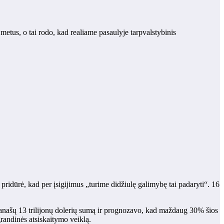
tus, o tai rodo, kad realiame pasaulyje tarpvalstybinis
 pridūrė, kad per įsigijimus „turime didžiulę galimybę tai padaryti“. 16
anašų 13 trilijonų dolerių sumą ir prognozavo, kad maždaug 30% šios
grandinės atsiskaitymo veiklą.