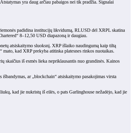
 Atstatymas yra daug arčiau pabaigos nei tik pradžia. Signalai
riemonės padidina institucijų likvidumą, RLUSD dėl XRPL skatina
 Chartered“ 8–12,50 USD diapazoną ir daugiau.
netų atsiskaitymo sluoksnį. XRP išlaiko naudingumą kaip tiltą
6“ mato, kad XRP prekyba atitinka platesnes rinkos nuotaikas.
ių skaičius iš esmės lieka nepriklausantis nuo grandinės. Kainos
bus išbandymas, ar „blockchain“ atsiskaitymo pasakojimas virsta
kų, kad jie nukristų iš eilės, o pats Garlinghouse nežadėjo, kad jie