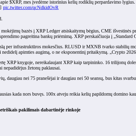
t apie $XRP, mes įvedėme istorinius kelių rodiklių perpardavimo lygius.
🏻
pic.twitter.com/qcNdkidOvR
d.
 mokėjimų bazės į XRP Ledger atsiskaitymų bėgius, CME išvestinės p
 sprendimo pagreitina bankų priėmimą. XRP perskaičiuoja į „Standard
kslą per infrastruktūros mokesčius. RLUSD ir MXNB tvarko stabilių mo
ebi nedidelį apimties augimą, o ne eksponentinį pritaikymą. „Crypto 202
tę XRP knygoje, nereikalaujant XRP kaip tarpininko. 16 trilijonų doler
ai nepadidėjus žetonų paklausai.
vių, daugiau nei 75 pranešėjai ir daugiau nei 50 seansų, bus kitas svar
ausias kada nors buvęs. 100x atveju reikia kelių papildomų domino kauliu
triškais pakilimais dabartinėje rinkoje