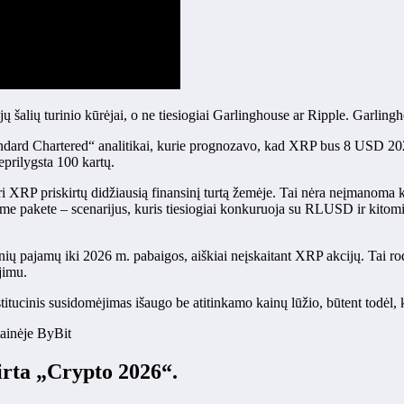
alių turinio kūrėjai, o ne tiesiogiai Garlinghouse ar Ripple. Garlinghou
andard Chartered“ analitikai, kurie prognozavo, kad XRP bus 8 USD 20
eprilygsta 100 kartų.
kuri XRP priskirtų didžiausią finansinį turtą žemėje. Tai nėra neįmanoma 
e pakete – scenarijus, kuris tiesiogiai konkuruoja su RLUSD ir kitomis
 pajamų iki 2026 m. pabaigos, aiškiai neįskaitant XRP akcijų. Tai rod
jimu.
itucinis susidomėjimas išaugo be atitinkamo kainų lūžio, būtent todėl,
ainėje ByBit
irta „Crypto 2026“.