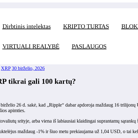
 tikrai gali 100 kartų?
Dirbtinis intelektas
KRIPTO TURTAS
BLOK
tų?
VIRTUALI REALYBĖ
PASLAUGOS
,
XRP
30 birželio, 2026
 tikrai gali 100 kartų?
rželio 26 d. sakė, kad „Ripple“ dabar apdoroja maždaug 16 trilijonų U
šios apimties.
tovaliutų srityje, arba viena iš labiausiai klaidingai suprantamų sąrankų 
ktelėjus maždaug -1% ir šiuo metu prekiaujama už 1,04 USD, o tai keli