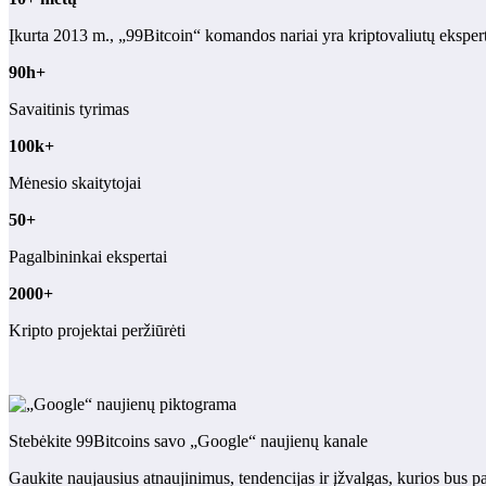
Įkurta 2013 m., „99Bitcoin“ komandos nariai yra kriptovaliutų eksper
90h+
Savaitinis tyrimas
100k+
Mėnesio skaitytojai
50+
Pagalbininkai ekspertai
2000+
Kripto projektai peržiūrėti
Stebėkite 99Bitcoins savo „Google“ naujienų kanale
Gaukite naujausius atnaujinimus, tendencijas ir įžvalgas, kurios bus p