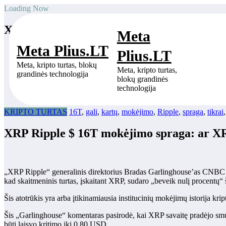
Skip
Loading Now
to
content
XRP Ripple $ 16T mokėjimo spraga: ar XRP
Meta
Meta Plius.LT
Home
Plius.LT
KRIPTO TURTAS
Meta, kripto turtas, blokų
XRP Ripple $ 16T mokėjimo spraga: ar XRP tikrai gali 100 kar
Meta, kripto turtas,
grandinės technologija
blokų grandinės
technologija
KRIPTO TURTAS
16T
,
gali
,
kartų
,
mokėjimo
,
Ripple
,
spraga
,
tikrai
XRP Ripple $ 16T mokėjimo spraga: ar XRP
„XRP Ripple“ generalinis direktorius Bradas Garlinghouse’as CNBC bi
kad skaitmeninis turtas, įskaitant XRP, sudaro „beveik nulį procentų“ 
Šis atotrūkis yra arba įtikinamiausia institucinių mokėjimų istorija krip
Šis „Garlinghouse“ komentaras pasirodė, kai XRP savaitę pradėjo smu
būti laisvo kritimo iki 0,80 USD.