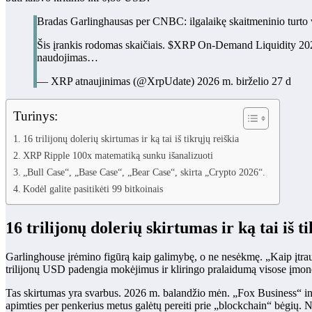
Bradas Garlinghausas per CNBC: ilgalaikę skaitmeninio turto v
Šis įrankis rodomas skaičiais. $XRP On-Demand Liquidity 2026 
naudojimas…
— XRP atnaujinimas (@XrpUdate) 2026 m. birželio 27 d
Turinys:
16 trilijonų dolerių skirtumas ir ką tai iš tikrųjų reiškia
XRP Ripple 100x matematiką sunku išanalizuoti
„Bull Case“, „Base Case“, „Bear Case“, skirta „Crypto 2026“.
Kodėl galite pasitikėti 99 bitkoinais
16 trilijonų dolerių skirtumas ir ką tai iš t
Garlinghouse įrėmino figūrą kaip galimybę, o ne nesėkmę. „Kaip įtraukti
trilijonų USD padengia mokėjimus ir kliringo pralaidumą visose įmonės
Tas skirtumas yra svarbus. 2026 m. balandžio mėn. „Fox Business“ in
apimties per penkerius metus galėtų pereiti prie „blockchain“ bėgių. N