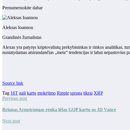
Prenumeruokite dabar
Aleksas Ioannou
Grandinės žurnalistas
Alexas yra patyręs kriptovaliutų prekybininkas ir rinkos analitikas, tur
nustatydamas atsirandančias „meta“ tendencijas ir labai nepastovius 
Source link
Tag
16T
gali
kartų
mokėjimo
Ripple
spraga
tikrai
XRP
Previous post
Brianas Armstrongas renka lėšas GOP kartu su JD Vance
Next post