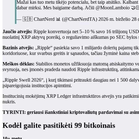
Mažai kas tuo metu tikėjo potencialu, bet taip atsitiko. Kalban
dabar mirksi. Mes baigiame darbą. Ačiū @MoonLamboio 🤝
— 🇬🇧 ChartNerd 📊 (@ChartNerdTA) 2026 m. birželio 28 
Jaučio atvejis:
Ripple konvertuoja net 5–10 % savo 16 trilijonų USD
nuolatinį XRP aktyvų poreikį, o reguliavimo aiškumas po SEC bylos
Bazinis atvejis:
„Ripple“ pasiekia savo 1 milijardo dolerių pajamų ti
koridoriuose, kur svarbus greitis ir sąnaudos, tačiau žyminė kaina st
Meškos dėklas:
Stabilios monetos užfiksuoja matomą atsiskaitymo ver
svyruoja, nes įmonės pradeda naudoti Ripple infrastruktūrą, atitinkam
„Ripple Swell 2026“, į kurį tikimasi pritraukti daugiau nei 1 500 daly
įsipareigojusia institucijos apimtimi.
Institucinių mokėjimų XRP Ledger infrastruktūros atvejis yra patikimi
nukris.
TYRINTI: geriausi išankstiniai kriptovaliutų pardavimai su asime
Kodėl galite pasitikėti 99 bitkoinais
10+ metų