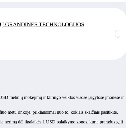
Ų GRANDINĖS TECHNOLOGIJOS
SD metinių mokėjimų ir kliringo veiklos visose įsigytose įmonėse ir
šiuo metu rinkoje, priklausomai nuo to, kokiais skaičiais pasitikite.
a nerimą dėl ilgalaikės 1 USD palaikymo zonos, kurią praradus gali