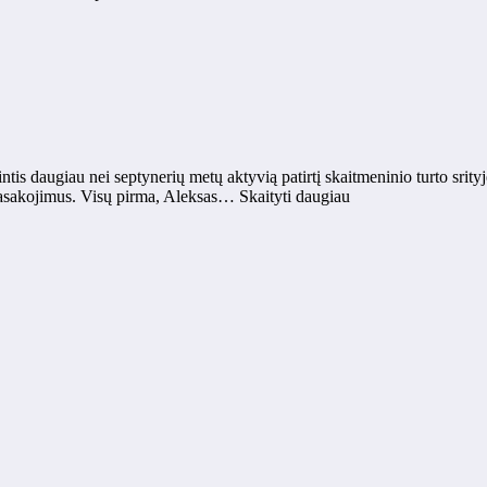
intis daugiau nei septynerių metų aktyvią patirtį skaitmeninio turto srit
pasakojimus. Visų pirma, Aleksas… Skaityti daugiau