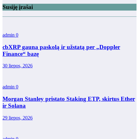
Susiję įrašai
admin
0
cbXRP gauna paskolą ir užstatą per „Doppler
Finance“ bazę
30 liepos, 2026
admin
0
Morgan Stanley pristato Staking ETP, skirtus Ether
ir Solana
29 liepos, 2026
admin
0