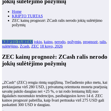
jokių sulėtėjimo požymių
Home
KRIPTO TURTAS
ZEC kainų prognozė: ZCash ralis nerodo jokių sulėtėjimo
požymių
KRIPTO TURTAS
jokių
,
kainų
,
nerodo
,
požymių
,
prognozė
,
ralis
,
sulėtėjimo
,
Zcash
,
ZEC
18 kovo, 2026
ZEC kainų prognozė: ZCash ralis nerodo
jokių sulėtėjimo požymių
„ZCash“ (ZEC) rengia rimtą sugrįžimą. Trečiadienio piko metu, kai
prekiaujama virš 280 USD, į privatumą orientuota moneta praėjusią
savaitę pakilo daugiau nei +25 %, o tai rodo lemiamą lūžį nuo
ilgalaikės nuosmukio tendencijos, pasibaigusios kovo 14 d. ZEC
kainos prognozė pabrėžia, kaip švari pertrauka virš 275 USD gali
paskatinti 300 USD ir daugiau.