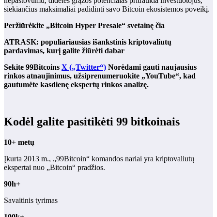
nepastovumu, didelės grąžos potencialas pritraukia investuotojus,
siekiančius maksimaliai padidinti savo Bitcoin ekosistemos poveikį.
Peržiūrėkite „Bitcoin Hyper Presale“ svetainę čia
ATRASK: populiariausias išankstinis kriptovaliutų
pardavimas, kurį galite žiūrėti dabar
Sekite 99Bitcoins
X („Twitter“)
Norėdami gauti naujausius
rinkos atnaujinimus, užsiprenumeruokite „YouTube“, kad
gautumėte kasdienę ekspertų rinkos analizę.
Kodėl galite pasitikėti 99 bitkoinais
10+ metų
Įkurta 2013 m., „99Bitcoin“ komandos nariai yra kriptovaliutų
ekspertai nuo „Bitcoin“ pradžios.
90h+
Savaitinis tyrimas
100k+