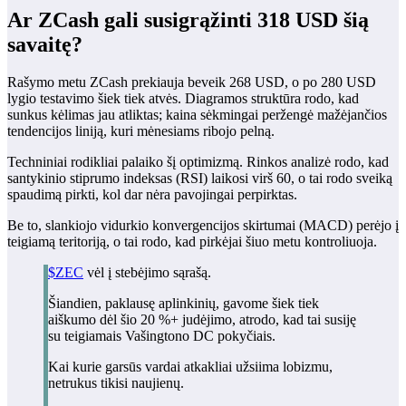
Ar ZCash gali susigrąžinti 318 USD šią
savaitę?
Rašymo metu ZCash prekiauja beveik 268 USD, o po 280 USD
lygio testavimo šiek tiek atvės. Diagramos struktūra rodo, kad
sunkus kėlimas jau atliktas; kaina sėkmingai peržengė mažėjančios
tendencijos liniją, kuri mėnesiams ribojo pelną.
Techniniai rodikliai palaiko šį optimizmą. Rinkos analizė rodo, kad
santykinio stiprumo indeksas (RSI) laikosi virš 60, o tai rodo sveiką
spaudimą pirkti, kol dar nėra pavojingai perpirktas.
Be to, slankiojo vidurkio konvergencijos skirtumai (MACD) perėjo į
teigiamą teritoriją, o tai rodo, kad pirkėjai šiuo metu kontroliuoja.
$ZEC
vėl į stebėjimo sąrašą.
Šiandien, paklausę aplinkinių, gavome šiek tiek
aiškumo dėl šio 20 %+ judėjimo, atrodo, kad tai susiję
su teigiamais Vašingtono DC pokyčiais.
Kai kurie garsūs vardai atkakliai užsiima lobizmu,
netrukus tikisi naujienų.