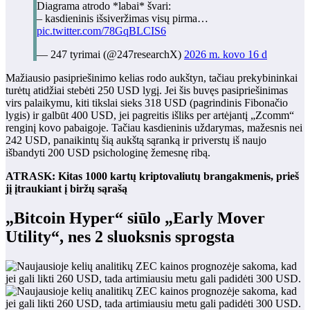
Diagrama atrodo *labai* švari:
– kasdieninis išsiveržimas visų pirma…
pic.twitter.com/78GqBLCIS6
— 247 tyrimai (@247researchX)
2026 m. kovo 16 d
Mažiausio pasipriešinimo kelias rodo aukštyn, tačiau prekybininkai
turėtų atidžiai stebėti 250 USD lygį. Jei šis buvęs pasipriešinimas
virs palaikymu, kiti tikslai sieks 318 USD (pagrindinis Fibonačio
lygis) ir galbūt 400 USD, jei pagreitis išliks per artėjantį „Zcomm“
renginį kovo pabaigoje. Tačiau kasdieninis uždarymas, mažesnis nei
242 USD, panaikintų šią aukštą sąranką ir priverstų iš naujo
išbandyti 200 USD psichologinę žemesnę ribą.
ATRASK: Kitas 1000 kartų kriptovaliutų brangakmenis, prieš
jį įtraukiant į biržų sąrašą
„Bitcoin Hyper“ siūlo „Early Mover
Utility“, nes 2 sluoksnis sprogsta