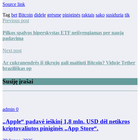
Source link
Tag
bet
Bitcoin
didelę
grėsmę
piniginės
raktais
sako
susiduria
tik
Previous post
Pilkos spalvos hiperskystas ETF neišvengiamas per naują
padavimą
Next post
Ar cukranendrės iš tikrųjų gali maitinti Bitcoin? Viduje Tether
braziliškas op
Susiję įrašai
admin
0
„Apple“ padavė ieškinį 1,8 mln. USD dėl netikros
kriptovaliutos piniginės „App Store“.