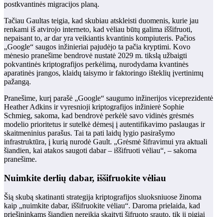
postkvantinės migracijos planą.
Tačiau Gaultas teigia, kad skubiau atskleisti duomenis, kurie jau
renkami iš atvirojo interneto, kad vėliau būtų galima iššifruoti,
nepaisant to, ar dar yra veikiantis kvantinis kompiuteris. Pačios
„Google“ saugos inžinieriai pajudėjo ta pačia kryptimi. Kovo
mėnesio pranešime bendrovė nustatė 2029 m. tikslą užbaigti
pokvantinės kriptografijos perkėlimą, nurodydama kvantinės
aparatinės įrangos, klaidų taisymo ir faktoringo išteklių įvertinimų
pažangą.
Pranešime, kurį parašė „Google“ saugumo inžinerijos viceprezidentė
Heather Adkins ir vyresnioji kriptografijos inžinierė Sophie
Schmieg, sakoma, kad bendrovė perkėlė savo vidinės grėsmės
modelio prioritetus ir sutelkė dėmesį į autentifikavimo paslaugas ir
skaitmeninius parašus. Tai ta pati laidų lygio pasirašymo
infrastruktūra, į kurią nurodė Gault. „Grėsmė šifravimui yra aktuali
šiandien, kai atakos saugoti dabar – iššifruoti vėliau“, – sakoma
pranešime.
Nuimkite derlių dabar, iššifruokite vėliau
Šią skubą skatinanti strategija kriptografijos sluoksniuose žinoma
kaip „nuimkite dabar, iššifruokite vėliau“. Daroma prielaida, kad
priešininkams šiandien nereikia skaityti šifruoto srauto, tik jį pigiai