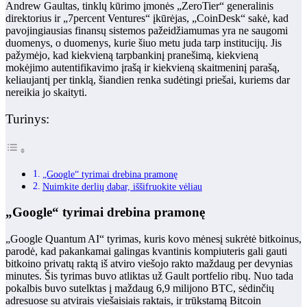
Andrew Gaultas, tinklų kūrimo įmonės „ZeroTier“ generalinis
direktorius ir „7percent Ventures“ įkūrėjas, „CoinDesk“ sakė, kad
pavojingiausias finansų sistemos pažeidžiamumas yra ne saugomi
duomenys, o duomenys, kurie šiuo metu juda tarp institucijų. Jis
pažymėjo, kad kiekvieną tarpbankinį pranešimą, kiekvieną
mokėjimo autentifikavimo įrašą ir kiekvieną skaitmeninį parašą,
keliaujantį per tinklą, šiandien renka sudėtingi priešai, kuriems dar
nereikia jo skaityti.
Turinys:
„Google“ tyrimai drebina pramonę
Nuimkite derlių dabar, iššifruokite vėliau
„Google“ tyrimai drebina pramonę
„Google Quantum AI“ tyrimas, kuris kovo mėnesį sukrėtė bitkoinus,
parodė, kad pakankamai galingas kvantinis kompiuteris gali gauti
bitkoino privatų raktą iš atviro viešojo rakto maždaug per devynias
minutes. Šis tyrimas buvo atliktas už Gault portfelio ribų. Nuo tada
pokalbis buvo sutelktas į maždaug 6,9 milijono BTC, sėdinčių
adresuose su atvirais viešaisiais raktais, ir trūkstamą Bitcoin