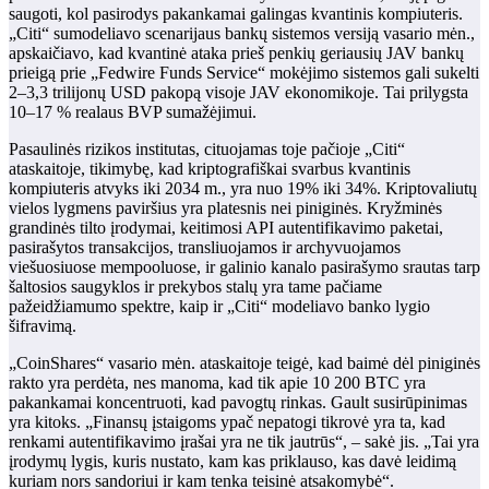
saugoti, kol pasirodys pakankamai galingas kvantinis kompiuteris.
„Citi“ sumodeliavo scenarijaus bankų sistemos versiją vasario mėn.,
apskaičiavo, kad kvantinė ataka prieš penkių geriausių JAV bankų
prieigą prie „Fedwire Funds Service“ mokėjimo sistemos gali sukelti
2–3,3 trilijonų USD pakopą visoje JAV ekonomikoje. Tai prilygsta
10–17 % realaus BVP sumažėjimui.
Pasaulinės rizikos institutas, cituojamas toje pačioje „Citi“
ataskaitoje, tikimybę, kad kriptografiškai svarbus kvantinis
kompiuteris atvyks iki 2034 m., yra nuo 19% iki 34%. Kriptovaliutų
vielos lygmens paviršius yra platesnis nei piniginės. Kryžminės
grandinės tilto įrodymai, keitimosi API autentifikavimo paketai,
pasirašytos transakcijos, transliuojamos ir archyvuojamos
viešuosiuose mempooluose, ir galinio kanalo pasirašymo srautas tarp
šaltosios saugyklos ir prekybos stalų yra tame pačiame
pažeidžiamumo spektre, kaip ir „Citi“ modeliavo banko lygio
šifravimą.
„CoinShares“ vasario mėn. ataskaitoje teigė, kad baimė dėl piniginės
rakto yra perdėta, nes manoma, kad tik apie 10 200 BTC yra
pakankamai koncentruoti, kad pavogtų rinkas. Gault susirūpinimas
yra kitoks. „Finansų įstaigoms ypač nepatogi tikrovė yra ta, kad
renkami autentifikavimo įrašai yra ne tik jautrūs“, – sakė jis. „Tai yra
įrodymų lygis, kuris nustato, kam kas priklauso, kas davė leidimą
kuriam nors sandoriui ir kam tenka teisinė atsakomybė“.