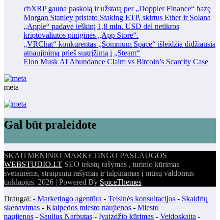
cbXRP gauna paskolą ir užstatą per „Doppler Finance“ bazę
Morgan Stanley pristato Staking ETP, skirtus Ether ir Solana
„Apple“ padavė ieškinį 1,8 mln. USD dėl netikros
kriptovaliutos piniginės „App Store“.
„VRChat“ konkurentas „Somnium Space“ išleidžia didžiausią
atnaujinimą prieš sugrįžimą į „Steam“
Elon Musk AI Abundance Claim vs Bitcoin’s Scarcity Case
meta
Gal būt praleidote
SKAITMENINIO MARKETINGO PASLAUGOS
WEBSTUDIO.LT
SEO tekstų rašymas , turinio kūrimas
svetainėms, straipsnių rašymas ir talpinamas į mūsų valdomus
tinklapius. 2026 | Powered By
SpiceThemes
Draugai: -
Marketingo agentūra
-
Teisinės konsultacijos
-
Skaidrių
skenavimas
-
Klaipedos miesto naujienos
-
Miesto
naujienos
-
Saulius Narbutas
-
Įvaizdžio kūrimas
-
Veidoskaita
-