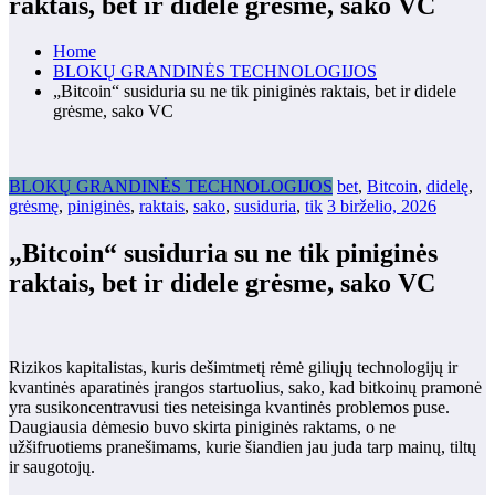
raktais, bet ir didele grėsme, sako VC
Home
BLOKŲ GRANDINĖS TECHNOLOGIJOS
„Bitcoin“ susiduria su ne tik piniginės raktais, bet ir didele
grėsme, sako VC
BLOKŲ GRANDINĖS TECHNOLOGIJOS
bet
,
Bitcoin
,
didelę
,
grėsmę
,
piniginės
,
raktais
,
sako
,
susiduria
,
tik
3 birželio, 2026
„Bitcoin“ susiduria su ne tik piniginės
raktais, bet ir didele grėsme, sako VC
Rizikos kapitalistas, kuris dešimtmetį rėmė giliųjų technologijų ir
kvantinės aparatinės įrangos startuolius, sako, kad bitkoinų pramonė
yra susikoncentravusi ties neteisinga kvantinės problemos puse.
Daugiausia dėmesio buvo skirta piniginės raktams, o ne
užšifruotiems pranešimams, kurie šiandien jau juda tarp mainų, tiltų
ir saugotojų.