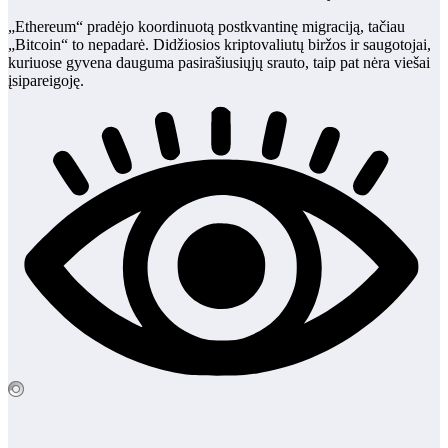
„Ethereum“ pradėjo koordinuotą postkvantinę migraciją, tačiau
„Bitcoin“ to nepadarė. Didžiosios kriptovaliutų biržos ir saugotojai,
kuriuose gyvena dauguma pasirašiusiųjų srauto, taip pat nėra viešai
įsipareigoję.