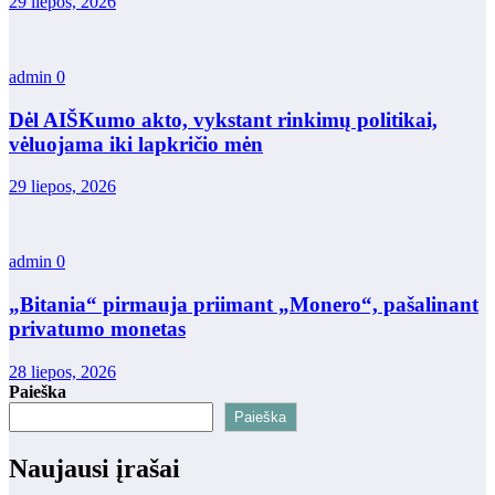
29 liepos, 2026
admin
0
Dėl AIŠKumo akto, vykstant rinkimų politikai,
vėluojama iki lapkričio mėn
29 liepos, 2026
admin
0
„Bitania“ pirmauja priimant „Monero“, pašalinant
privatumo monetas
28 liepos, 2026
Paieška
Paieška
Naujausi įrašai