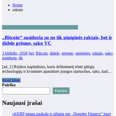
Home
raktais
BLOKŲ GRANDINĖS TECHNOLOGIJOS
„Bitcoin“ susiduria su ne tik piniginės raktais, bet ir
didele grėsme, sako VC
3 birželio, 2026
bet
,
Bitcoin
,
didelę
,
grėsmę
,
piniginės
,
raktais
,
sako
,
susiduria
,
tik
[ad_1] Rizikos kapitalistas, kuris dešimtmetį rėmė giliųjų
technologijų ir kvantinės aparatinės įrangos startuolius, sako, kad…
Read More
Paieška
Paieška
Naujausi įrašai
cbXRP gauna paskolą ir užstatą per „Doppler Finance“ bazę