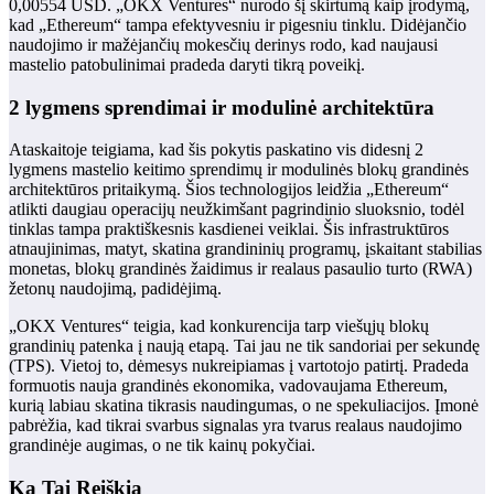
0,00554 USD. „OKX Ventures“ nurodo šį skirtumą kaip įrodymą,
kad „Ethereum“ tampa efektyvesniu ir pigesniu tinklu. Didėjančio
naudojimo ir mažėjančių mokesčių derinys rodo, kad naujausi
mastelio patobulinimai pradeda daryti tikrą poveikį.
2 lygmens sprendimai ir modulinė architektūra
Ataskaitoje teigiama, kad šis pokytis paskatino vis didesnį 2
lygmens mastelio keitimo sprendimų ir modulinės blokų grandinės
architektūros pritaikymą. Šios technologijos leidžia „Ethereum“
atlikti daugiau operacijų neužkimšant pagrindinio sluoksnio, todėl
tinklas tampa praktiškesnis kasdienei veiklai. Šis infrastruktūros
atnaujinimas, matyt, skatina grandininių programų, įskaitant stabilias
monetas, blokų grandinės žaidimus ir realaus pasaulio turto (RWA)
žetonų naudojimą, padidėjimą.
„OKX Ventures“ teigia, kad konkurencija tarp viešųjų blokų
grandinių patenka į naują etapą. Tai jau ne tik sandoriai per sekundę
(TPS). Vietoj to, dėmesys nukreipiamas į vartotojo patirtį. Pradeda
formuotis nauja grandinės ekonomika, vadovaujama Ethereum,
kurią labiau skatina tikrasis naudingumas, o ne spekuliacijos. Įmonė
pabrėžia, kad tikrai svarbus signalas yra tvarus realaus naudojimo
grandinėje augimas, o ne tik kainų pokyčiai.
Ką Tai Reiškia