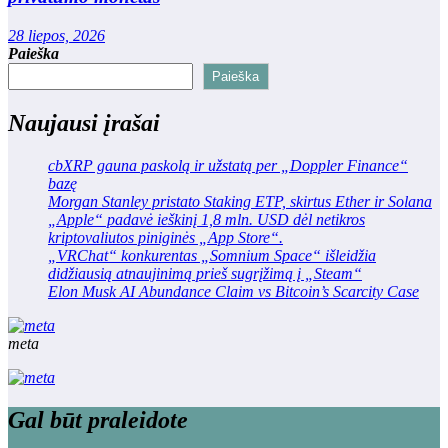
28 liepos, 2026
Paieška
Paieška
Naujausi įrašai
cbXRP gauna paskolą ir užstatą per „Doppler Finance“
bazę
Morgan Stanley pristato Staking ETP, skirtus Ether ir Solana
„Apple“ padavė ieškinį 1,8 mln. USD dėl netikros
kriptovaliutos piniginės „App Store“.
„VRChat“ konkurentas „Somnium Space“ išleidžia
didžiausią atnaujinimą prieš sugrįžimą į „Steam“
Elon Musk AI Abundance Claim vs Bitcoin’s Scarcity Case
meta
Gal būt praleidote