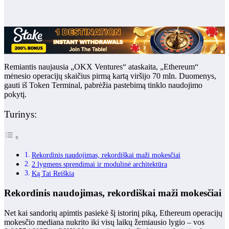
Remiantis naujausia „OKX Ventures“ ataskaita, „Ethereum“
mėnesio operacijų skaičius pirmą kartą viršijo 70 mln. Duomenys,
gauti iš Token Terminal, pabrėžia pastebimą tinklo naudojimo
pokytį.
Turinys:
Rekordinis naudojimas, rekordiškai maži mokesčiai
2 lygmens sprendimai ir modulinė architektūra
Ką Tai Reiškia
Rekordinis naudojimas, rekordiškai maži mokesčiai
Net kai sandorių apimtis pasiekė šį istorinį piką, Ethereum operacijų
mokesčio mediana nukrito iki visų laikų žemiausio lygio – vos