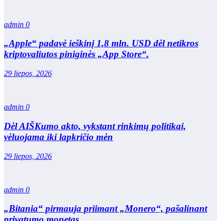
admin
0
„Apple“ padavė ieškinį 1,8 mln. USD dėl netikros
kriptovaliutos piniginės „App Store“.
29 liepos, 2026
admin
0
Dėl AIŠKumo akto, vykstant rinkimų politikai,
vėluojama iki lapkričio mėn
29 liepos, 2026
admin
0
„Bitania“ pirmauja priimant „Monero“, pašalinant
privatumo monetas