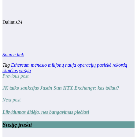
Dalintis
24
Source link
Tag
Ethereum
mėnesio
milijonų
nauja
operacijų
pasiekė
rekordą
skaičius
viršija
Previous post
JK taiko sankcijas Justin Sun HTX Exchange: kas toliau?
Next post
Likvidumas didėja, nes bangavimas plečiasi
Susiję įrašai