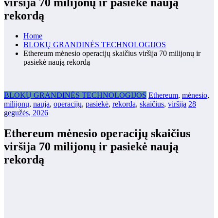
viršija 70 milijonų ir pasiekė naują
rekordą
Home
BLOKŲ GRANDINĖS TECHNOLOGIJOS
Ethereum mėnesio operacijų skaičius viršija 70 milijonų ir
pasiekė naują rekordą
BLOKŲ GRANDINĖS TECHNOLOGIJOS
Ethereum
,
mėnesio
,
milijonų
,
nauja
,
operacijų
,
pasiekė
,
rekordą
,
skaičius
,
viršija
28
gegužės, 2026
Ethereum mėnesio operacijų skaičius
viršija 70 milijonų ir pasiekė naują
rekordą