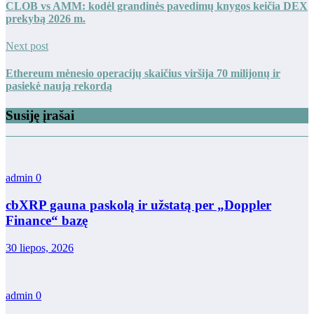
CLOB vs AMM: kodėl grandinės pavedimų knygos keičia DEX
prekybą 2026 m.
Next post
Ethereum mėnesio operacijų skaičius viršija 70 milijonų ir
pasiekė naują rekordą
Susiję įrašai
admin
0
cbXRP gauna paskolą ir užstatą per „Doppler
Finance“ bazę
30 liepos, 2026
admin
0