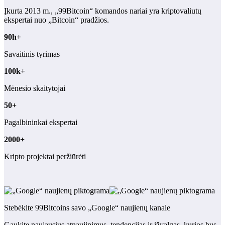
Įkurta 2013 m., „99Bitcoin“ komandos nariai yra kriptovaliutų
ekspertai nuo „Bitcoin“ pradžios.
90h+
Savaitinis tyrimas
100k+
Mėnesio skaitytojai
50+
Pagalbininkai ekspertai
2000+
Kripto projektai peržiūrėti
Stebėkite 99Bitcoins savo „Google“ naujienų kanale
Gaukite naujausius atnaujinimus, tendencijas ir įžvalgas, kurios bus