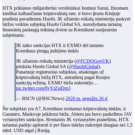
HTX priklauso milijardieriui verslininkui Justinui Sunui, žinomam
kiniškai kalbančiame kriptovaliutų rate, ir buvo įkurta Kinijoje
pradiniu pavadinimu Huobi. JK užsienio reikalų ministerija paskyrė
biržos veiklos subjektą Huobi Global SA, nurodydama tariamą
finansinių paslaugų teikimą dviem su Kremliumi susijusiems
subjektams.
JK taiko sankcijas HTX ir EXMO dėl tariamo
Kremliaus pinigų judėjimo tinklo
JK užsienio reikalų ministerija (
@FCDOGovUK
)
priskirta Huobi Global SA (
@HuobiGlobal
),
Panamoje registruotas subjektas, atsakingas už
kriptovaliutų biržą HTX, antradienį pagal Rusijos
sankcijų režimą. EXMO birža nukentėjo…
pic.twitter.com/8yYtZsiDm3
— BSCN (@BSCNews)
2026 m. gegužės 26 d
Šie subjektai yra A7, Kremliaus remiamas kriptovaliutų tinklas, ir
Garantex, Maskvoje įsikūrusi birža. Abiem jau buvo paskelbtos JAV
vyriausybės sankcijos. Remiantis JK vyriausybės pranešimu, HTX
tariamai padėjo apdoroti ir per šiuos tinklus nukreipti daugiau nei 1,5
mlrd. USD atgal į Rusiją.