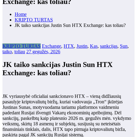
Exchange: kas toliau?
Home
KRIPTO TURTAS
JK taiko sankcijas Justin Sun HTX Exchange: kas toliau?
KRIPTO TURTAS
Exchange
,
HTX
,
Justin
,
Kas
,
sankcijas
,
Sun
,
taiko
,
toliau
27 gegužės, 2026
JK taiko sankcijas Justin Sun HTX
Exchange: kas toliau?
JK vyriausybė oficialiai sankcionavo HTX – vieną didžiausių
pasaulyje kriptovaliutų biržų, kuriai vadovauja „Tron“ įkūrėjas
Justinas Sunas, motyvuodama tariamu platformos vaidmeniu
padedant Rusijai išvengti Vakarų ekonominių apribojimų. Dėl
sankcijų, paskelbtų kaip platesnio 2026 m. gegužės mėn. vykdymo
veiksmų, skirtų 18 asmenų ir subjektų, susijusių su neteisėtais
finansiniais tinklais, dalis, HTX tapo pirmąja kriptovaliutų birža,
paskirta pagal JK sankcijų Rusijai sistemą.