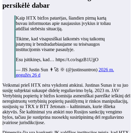
persikėlė dabar
Kaip HTX biržos patarėjas, šiandien pirmą kartą
buvau informuotas apie naujausius įvykius ir toliau
atidžiai stebėsiu situaciją.
Tikime, kad visapusiškai laikomės visų taikomų
įstatymų ir bendradarbiaujame su teisėsaugos
institucijomis visame pasaulyje.
Esu įsitikinęs, kad… https://t.co/isgzB1UjjO
— JIS Justin Sun 👨‍🚀 🌞 (@justinsuntron)
2026 m.
gegužės 26 d
Veiksmai prieš HTX nėra vykdomi atskirai. Justinas Sunas ir su juo
susiję subjektai sukaupė didelę reguliavimo bylą. 2023 m. JAV
Vertybinių popierių ir biržos komisija asmeniškai pareiškė ieškinį dėl
neregistruotų vertybinių popierių pasiūlymų ir rinkos manipuliacijų,
susijusių su TRX ir BTT žetonais – kaltinimais, kurie išlieka
aktyvūs. Šie kaltinimai yra atskiri nuo Rusijos sankcijų vengimo
bylos, tačiau jie sustiprina nuoseklų susirūpinimą dėl reguliavimo
įvairiose jurisdikcijose.
Dimensija čia yra konkreti: JK valdžios institucijos teigia, kad HTX