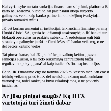
Kai vyriausybė nustato sankcijas finansiniam subjektui, platforma iš
karto neuždaroma. Vietoj to, tai palaipsniui riboja subjekto
galimybes veikti kaip banko partneriai, o mokėjimų tvarkytojai
privalo nutraukti ryšius.
JK bet kuriam asmeniui ar institucijai, teikiančiam finansinę paramą
Huobi Global SA, gresia baudžiamoji atsakomybė, o JK bankai turi
blokuoti operacijas su paskirtu subjektu. Naudotojams gali būti
sustabdyta galimybė įnešti ar išimti lėšas dėl banko veiksmų, o ne
dėl pačios keitimo vietos.
Tai pirmas kartas, kai JK įtraukė kriptovaliutų keitimą į savo
sankcijas Rusijai, o tai rodo reikšmingą centralizuotų biržų
reguliavimo pokytį, panašiai kaip tradicinės finansų institucijos.
Be to, JK Finansinio elgesio tarnyba 2025 m. vasario mėn. jau ėmėsi
teisinių veiksmų prieš HTX dėl neteisėtų reklamų mažmeniniams
vartotojams, todėl sankcijos buvo eskaluojamos, o ne pavienis
incidentas.
Ar jūsų pinigai saugūs? Ką HTX
vartotojai turi žinoti dabar