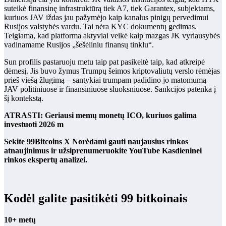
suteikė finansinę infrastruktūrą tiek A7, tiek Garantex, subjektams,
kuriuos JAV iždas jau pažymėjo kaip kanalus pinigų pervedimui
Rusijos valstybės vardu. Tai nėra KYC dokumentų gedimas.
Teigiama, kad platforma aktyviai veikė kaip mazgas JK vyriausybės
vadinamame Rusijos „šešėliniu finansų tinklu“.
Sun profilis pastaruoju metu taip pat pasikeitė taip, kad atkreipė
dėmesį. Jis buvo žymus Trumpų šeimos kriptovaliutų verslo rėmėjas
prieš viešą žlugimą – santykiai trumpam padidino jo matomumą
JAV politiniuose ir finansiniuose sluoksniuose. Sankcijos patenka į
šį kontekstą.
ATRASTI: Geriausi memų monetų ICO, kuriuos galima
investuoti 2026 m
Sekite 99Bitcoins
X
Norėdami gauti naujausius rinkos
atnaujinimus ir užsiprenumeruokite
YouTube
Kasdieninei
rinkos ekspertų analizei.
Kodėl galite pasitikėti 99 bitkoinais
10+ metų