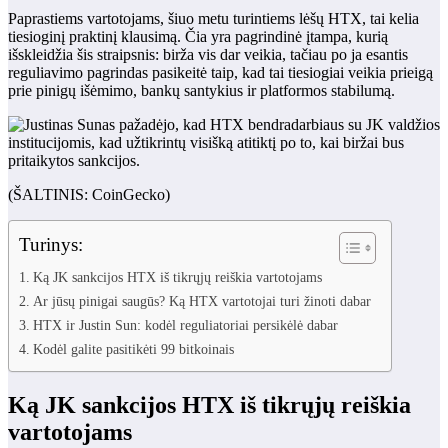
Paprastiems vartotojams, šiuo metu turintiems lėšų HTX, tai kelia
tiesioginį praktinį klausimą. Čia yra pagrindinė įtampa, kurią
išskleidžia šis straipsnis: birža vis dar veikia, tačiau po ja esantis
reguliavimo pagrindas pasikeitė taip, kad tai tiesiogiai veikia prieigą
prie pinigų išėmimo, bankų santykius ir platformos stabilumą.
(ŠALTINIS: CoinGecko)
Turinys:
Ką JK sankcijos HTX iš tikrųjų reiškia vartotojams
Ar jūsų pinigai saugūs? Ką HTX vartotojai turi žinoti dabar
HTX ir Justin Sun: kodėl reguliatoriai persikėlė dabar
Kodėl galite pasitikėti 99 bitkoinais
Ką JK sankcijos HTX iš tikrųjų reiškia
vartotojams