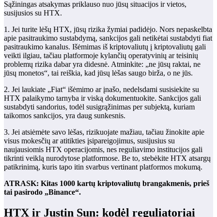
Sąžiningas atsakymas priklauso nuo jūsų situacijos ir vietos,
susijusios su HTX.
1. Jei turite lėšų HTX, jūsų rizika žymiai padidėjo. Nors nepaskelbta
apie pasitraukimo sustabdymą, sankcijos gali netikėtai sustabdyti fiat
pasitraukimo kanalus. Išėmimas iš kriptovaliutų į kriptovaliutų gali
veikti ilgiau, tačiau platformoje kylančių operatyvinių ar teisinių
problemų rizika dabar yra didesnė. Atminkite: „ne jūsų raktai, ne
jūsų monetos“, tai reiškia, kad jūsų lėšas saugo birža, o ne jūs.
2. Jei laukiate „Fiat“ išėmimo ar įnašo, nedelsdami susisiekite su
HTX palaikymo tarnyba ir viską dokumentuokite. Sankcijos gali
sustabdyti sandorius, todėl susigrąžinimas per subjektą, kuriam
taikomos sankcijos, yra daug sunkesnis.
3. Jei atsiėmėte savo lėšas, rizikuojate mažiau, tačiau žinokite apie
visus mokesčių ar atitikties įsipareigojimus, susijusius su
naujausiomis HTX operacijomis, nes reguliavimo institucijos gali
tikrinti veiklą nurodytose platformose. Be to, stebėkite HTX atsargų
patikrinimą, kuris tapo itin svarbus vertinant platformos mokumą.
ATRASK: Kitas 1000 kartų kriptovaliutų brangakmenis, prieš
tai pasirodo „Binance“.
HTX ir Justin Sun: kodėl reguliatoriai