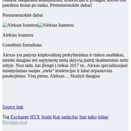
pateiktos tiesiai po ranka. Prenumeruokite dabar!
Prenumeruokite dabar
Aleksas Ioannou
Grandinės žurnalistas
Alexas yra patyręs kriptovaliutų prekybininkas ir rinkos analitikas,
turintis daugiau nei septynerių metų aktyvią patirtį skaitmeninio turto
srityje. Nuo tada, kai įžengė į rinkas 2017 m., Alexas specializuojasi
nustatydamas naujas „meta“ tendencijas ir labai nepastovius
pasakojimus. Visų pirma, Aleksas… Skaityti daugiau
Source link
Tag
Exchange
HTX
Justin
Kas
sankcijas
Sun
taiko
toliau
Previous post