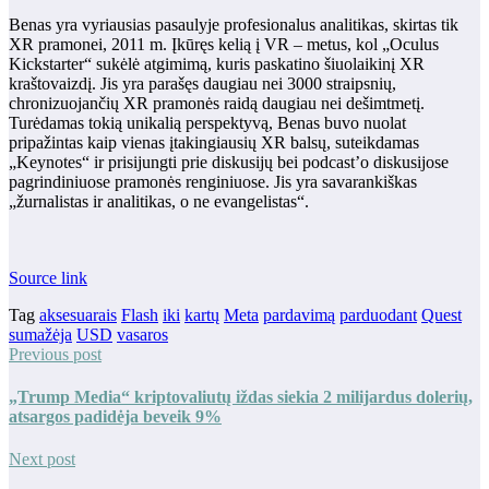
Benas yra vyriausias pasaulyje profesionalus analitikas, skirtas tik
XR pramonei, 2011 m. Įkūręs kelią į VR – metus, kol „Oculus
Kickstarter“ sukėlė atgimimą, kuris paskatino šiuolaikinį XR
kraštovaizdį. Jis yra parašęs daugiau nei 3000 straipsnių,
chronizuojančių XR pramonės raidą daugiau nei dešimtmetį.
Turėdamas tokią unikalią perspektyvą, Benas buvo nuolat
pripažintas kaip vienas įtakingiausių XR balsų, suteikdamas
„Keynotes“ ir prisijungti prie diskusijų bei podcast’o diskusijose
pagrindiniuose pramonės renginiuose. Jis yra savarankiškas
„žurnalistas ir analitikas, o ne evangelistas“.
Source link
Tag
aksesuarais
Flash
iki
kartų
Meta
pardavimą
parduodant
Quest
sumažėja
USD
vasaros
Previous post
„Trump Media“ kriptovaliutų iždas siekia 2 milijardus dolerių,
atsargos padidėja beveik 9%
Next post