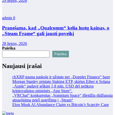
29 liepos, 2026
admin
0
Pranešama, kad „Qualcomm“ kelia lustų kainas, o
„Steam Frame“ gali jausti poveikį
28 liepos, 2026
Paieška
Paieška
Naujausi įrašai
cbXRP gauna paskolą ir užstatą per „Doppler Finance“ bazę
Morgan Stanley pristato Staking ETP, skirtus Ether ir Solana
„Apple“ padavė ieškinį 1,8 mln. USD dėl netikros
kriptovaliutos piniginės „App Store“.
„VRChat“ konkurentas „Somnium Space“ išleidžia didžiausią
atnaujinimą prieš sugrįžimą į „Steam“
Elon Musk AI Abundance Claim vs Bitcoin’s Scarcity Case