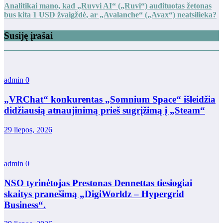
Analitikai mano, kad „Ruvvi AI“ („Ruvi“) audituotas žetonas
bus kita 1 USD žvaigždė, ar „Avalanche“ („Avax“) neatsilieka?
Susiję įrašai
admin
0
„VRChat“ konkurentas „Somnium Space“ išleidžia
didžiausią atnaujinimą prieš sugrįžimą į „Steam“
29 liepos, 2026
admin
0
NSO tyrinėtojas Prestonas Dennettas tiesiogiai
skaitys pranešimą „DigiWorldz – Hypergrid
Business“.