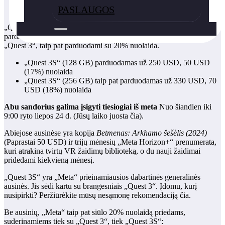
PASLAUGOS
„Quest 3S“ parduodamas nuo 250 USD per keturių dienų vasaros
pardavimą iš meta. Priedai, suderinami tiek su „Quest 3“, tiek
„Quest 3“, taip pat parduodami su 20% nuolaida.
„Quest 3S“ (128 GB) parduodamas už 250 USD, 50 USD
(17%) nuolaida
„Quest 3S“ (256 GB) taip pat parduodamas už 330 USD, 70
USD (18%) nuolaida
Abu sandorius galima įsigyti tiesiogiai iš meta
Nuo šiandien iki
9:00 ryto liepos 24 d. (Jūsų laiko juosta čia).
Abiejose ausinėse yra kopija
Betmenas: Arkhamo šešėlis (2024)
(Paprastai 50 USD) ir trijų mėnesių „Meta Horizon+“ prenumerata,
kuri atrakina tvirtų VR žaidimų biblioteką, o du nauji žaidimai
pridedami kiekvieną mėnesį.
„Quest 3S“ yra „Meta“ prieinamiausios dabartinės generalinės
ausinės. Jis sėdi kartu su brangesniais „Quest 3“. Įdomu, kurį
nusipirkti? Peržiūrėkite mūsų nesąmonę rekomendaciją čia.
Be ausinių, „Meta“ taip pat siūlo 20% nuolaidą priedams,
suderinamiems tiek su „Quest 3“, tiek „Quest 3S“: