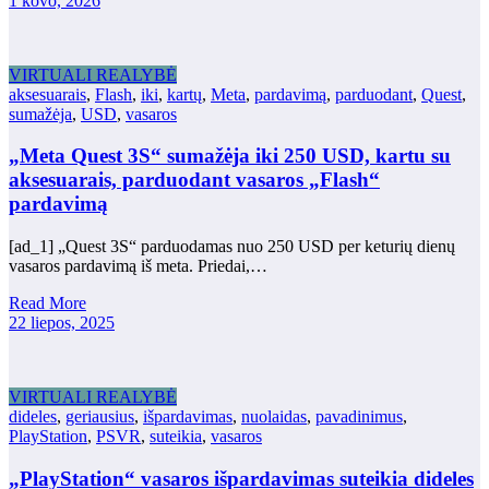
1 kovo, 2026
VIRTUALI REALYBĖ
aksesuarais
,
Flash
,
iki
,
kartų
,
Meta
,
pardavimą
,
parduodant
,
Quest
,
sumažėja
,
USD
,
vasaros
„Meta Quest 3S“ sumažėja iki 250 USD, kartu su
aksesuarais, parduodant vasaros „Flash“
pardavimą
[ad_1] „Quest 3S“ parduodamas nuo 250 USD per keturių dienų
vasaros pardavimą iš meta. Priedai,…
Read More
22 liepos, 2025
VIRTUALI REALYBĖ
dideles
,
geriausius
,
išpardavimas
,
nuolaidas
,
pavadinimus
,
PlayStation
,
PSVR
,
suteikia
,
vasaros
„PlayStation“ vasaros išpardavimas suteikia dideles