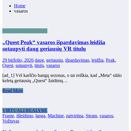
Home
vasaros
VIRTUALI REALYBĖ
„Quest Peak“ vasaros išpardavimas leidžia
sutaupyti daug geriausių VR titulų
29 birželio, 2026
daug
,
geriausiu
,
išpardavimas
,
leidžia
,
Peak
,
Quest
,
sutaupyti
,
titulų
,
vasaros
[ad_1] Vėl karščio bangų sezonas, o tai reiškia, kad „Meta“ siūlo
keletą geriausių „Quest“ žaidimų…
Read More
VIRTUALI REALYBĖ
Frame
,
išleidimo
,
langą
,
Machine
,
patvirtina
,
Steam
,
vasaros
,
Vožtuvas