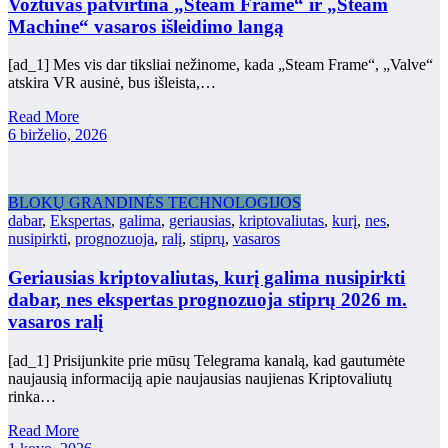
Vožtuvas patvirtina „Steam Frame“ ir „Steam
Machine“ vasaros išleidimo langą
[ad_1] Mes vis dar tiksliai nežinome, kada „Steam Frame“, „Valve“
atskira VR ausinė, bus išleista,…
Read More
6 birželio, 2026
BLOKŲ GRANDINĖS TECHNOLOGIJOS
dabar
,
Ekspertas
,
galima
,
geriausias
,
kriptovaliutas
,
kurį
,
nes
,
nusipirkti
,
prognozuoja
,
ralį
,
stiprų
,
vasaros
Geriausias kriptovaliutas, kurį galima nusipirkti
dabar, nes ekspertas prognozuoja stiprų 2026 m.
vasaros ralį
[ad_1] Prisijunkite prie mūsų Telegrama kanalą, kad gautumėte
naujausią informaciją apie naujausias naujienas Kriptovaliutų
rinka…
Read More