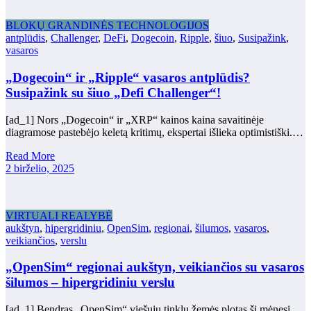
BLOKŲ GRANDINĖS TECHNOLOGIJOS
antplūdis
,
Challenger
,
DeFi
,
Dogecoin
,
Ripple
,
šiuo
,
Susipažink
,
vasaros
„Dogecoin“ ir „Ripple“ vasaros antplūdis?
Susipažink su šiuo „Defi Challenger“!
[ad_1] Nors „Dogecoin“ ir „XRP“ kainos kaina savaitinėje
diagramose pastebėjo keletą kritimų, ekspertai išlieka optimistiški.…
Read More
2 birželio, 2025
VIRTUALI REALYBĖ
aukštyn
,
hipergridiniu
,
OpenSim
,
regionai
,
šilumos
,
vasaros
,
veikiančios
,
verslu
„OpenSim“ regionai aukštyn, veikiančios su vasaros
šilumos – hipergridiniu verslu
[ad_1] Bendras „OpenSim“ viešųjų tinklų žemės plotas šį mėnesį