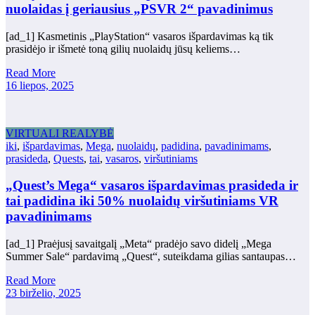
nuolaidas į geriausius „PSVR 2“ pavadinimus
[ad_1] Kasmetinis „PlayStation“ vasaros išpardavimas ką tik
prasidėjo ir išmetė toną gilių nuolaidų jūsų keliems…
Read More
16 liepos, 2025
VIRTUALI REALYBĖ
iki
,
išpardavimas
,
Mega
,
nuolaidų
,
padidina
,
pavadinimams
,
prasideda
,
Quests
,
tai
,
vasaros
,
viršutiniams
„Quest’s Mega“ vasaros išpardavimas prasideda ir
tai padidina iki 50% nuolaidų viršutiniams VR
pavadinimams
[ad_1] Praėjusį savaitgalį „Meta“ pradėjo savo didelį „Mega
Summer Sale“ pardavimą „Quest“, suteikdama gilias santaupas…
Read More
23 birželio, 2025