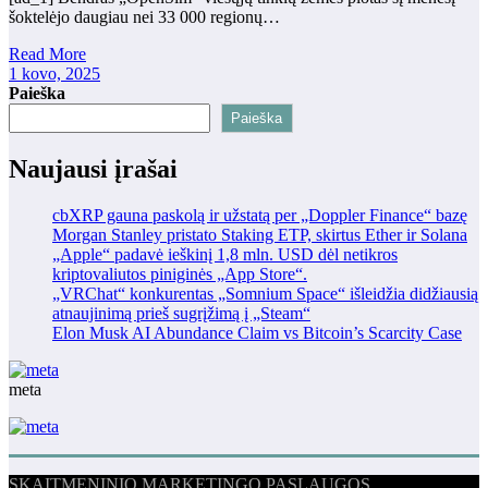
šoktelėjo daugiau nei 33 000 regionų…
Read More
1 kovo, 2025
Paieška
Paieška
Naujausi įrašai
cbXRP gauna paskolą ir užstatą per „Doppler Finance“ bazę
Morgan Stanley pristato Staking ETP, skirtus Ether ir Solana
„Apple“ padavė ieškinį 1,8 mln. USD dėl netikros
kriptovaliutos piniginės „App Store“.
„VRChat“ konkurentas „Somnium Space“ išleidžia didžiausią
atnaujinimą prieš sugrįžimą į „Steam“
Elon Musk AI Abundance Claim vs Bitcoin’s Scarcity Case
meta
SKAITMENINIO MARKETINGO PASLAUGOS