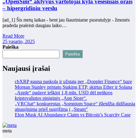
„OpenSim“ aktyvūs vartotojai kyla vėsesniais orais
– hipergridiniu verslu
[ad_1] Šis metų laikas - bent jau šiauriniame pusrutulyje - žmonės
pradeda praleisti daugiau laiko…
Read More
25 vasario, 2025
Paieška
Paieška
Naujausi įrašai
cbXRP gauna paskolą ir užstatą per „Doppler Finance“ bazę
Morgan Stanley pristato Staking ETP, skirtus Ether ir Solana
„Apple“ padavė ieškinį 1,8 mln. USD dėl netikros
kriptovaliutos piniginės „App Store“.
„VRChat“ konkurentas „Somnium Space“ išleidžia didžiausią
atnaujinimą prieš sugrįžimą į „Steam“
Elon Musk AI Abundance Claim vs Bitcoin’s Scarcity Case
meta