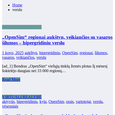
Home
verslu
VIRTUALI REALYBĖ
„OpenSim“ regionai aukštyn, veikiančios su vasaros
šilumos – hipergridiniu verslu
1 kovo, 2025
aukštyn
,
hipergridiniu
,
OpenSim
,
regionai
,
šilumos
,
vasaros
,
veikiančios
,
verslu
[ad_1] Bendras „OpenSim“ viešųjų tinklų žemės plotas šį mėnesį
šoktelėjo daugiau nei 33 000 regionų…
Read More
VIRTUALI REALYBĖ
aktyvūs
,
hipergridiniu
,
kyla
,
OpenSim
,
orais
,
vartotojai
,
verslu
,
vėsesniais