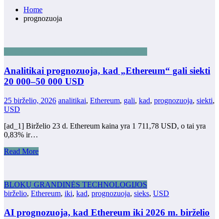
Home
prognozuoja
BLOKŲ GRANDINĖS TECHNOLOGIJOS
Analitikai prognozuoja, kad „Ethereum“ gali siekti
20 000–50 000 USD
25 birželio, 2026
analitikai
,
Ethereum
,
gali
,
kad
,
prognozuoja
,
siekti
,
USD
[ad_1] Birželio 23 d. Ethereum kaina yra 1 711,78 USD, o tai yra
0,83% ir…
Read More
BLOKŲ GRANDINĖS TECHNOLOGIJOS
birželio
,
Ethereum
,
iki
,
kad
,
prognozuoja
,
sieks
,
USD
AI prognozuoja, kad Ethereum iki 2026 m. birželio