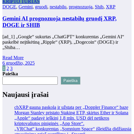
KRIPTO TURTAS
DOGE
,
Gemini
,
gruodį
,
nestabilų
,
prognozuoja
,
Shib
,
XRP
Gemini AI prognozuoja nestabilų gruodį XRP,
DOGE ir SHIB
[ad_1] „Google“ sukurtas „ChatGPT“ konkurentas „Gemini AI“
paskelbė neįtikėtiną „Ripple“ (XRP), „Dogecoin“ (DOGE) ir
„Shiba…
Read More
6 gruodžio, 2025
Įrašų
1
2
3
Paieška
puslapiavimas
Paieška
Naujausi įrašai
cbXRP gauna paskolą ir užstatą per „Doppler Finance“ bazę
Morgan Stanley pristato Staking ETP, skirtus Ether ir Solana
„Apple“ padavė ieškinį 1,8 mln. USD dėl netikros
kriptovaliutos piniginės „App Store“.
„VRChat“ konkurentas „Somnium Space“ išleidžia didžiausią