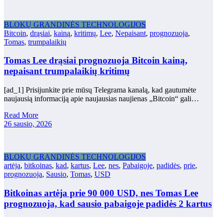
BLOKŲ GRANDINĖS TECHNOLOGIJOS
Bitcoin
,
drąsiai
,
kainą
,
kritimų
,
Lee
,
Nepaisant
,
prognozuoja
,
Tomas
,
trumpalaikių
Tomas Lee drąsiai prognozuoja Bitcoin kainą,
nepaisant trumpalaikių kritimų
[ad_1] Prisijunkite prie mūsų Telegrama kanalą, kad gautumėte
naujausią informaciją apie naujausias naujienas „Bitcoin“ gali…
Read More
26 sausio, 2026
BLOKŲ GRANDINĖS TECHNOLOGIJOS
artėja
,
bitkoinas
,
kad
,
kartus
,
Lee
,
nes
,
Pabaigoje
,
padidės
,
prie
,
prognozuoja
,
Sausio
,
Tomas
,
USD
Bitkoinas artėja prie 90 000 USD, nes Tomas Lee
prognozuoja, kad sausio pabaigoje padidės 2 kartus