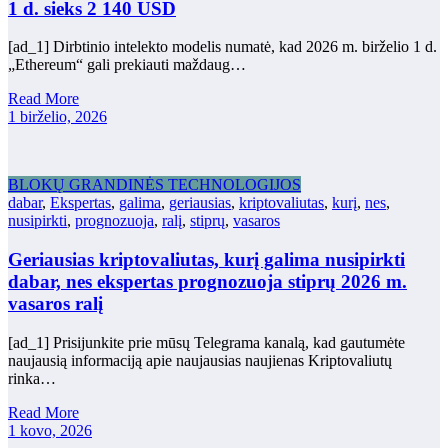
1 d. sieks 2 140 USD
[ad_1] Dirbtinio intelekto modelis numatė, kad 2026 m. birželio 1 d.
„Ethereum“ gali prekiauti maždaug…
Read More
1 birželio, 2026
BLOKŲ GRANDINĖS TECHNOLOGIJOS
dabar
,
Ekspertas
,
galima
,
geriausias
,
kriptovaliutas
,
kurį
,
nes
,
nusipirkti
,
prognozuoja
,
ralį
,
stiprų
,
vasaros
Geriausias kriptovaliutas, kurį galima nusipirkti
dabar, nes ekspertas prognozuoja stiprų 2026 m.
vasaros ralį
[ad_1] Prisijunkite prie mūsų Telegrama kanalą, kad gautumėte
naujausią informaciją apie naujausias naujienas Kriptovaliutų
rinka…
Read More
1 kovo, 2026