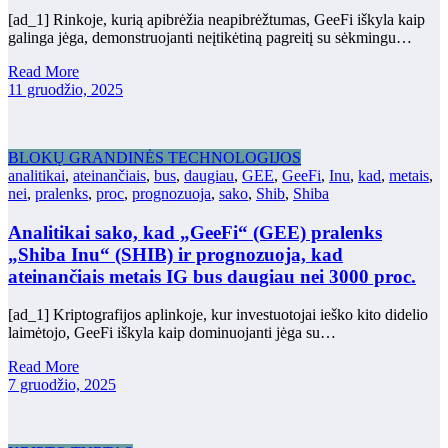
[ad_1] Rinkoje, kurią apibrėžia neapibrėžtumas, GeeFi iškyla kaip
galinga jėga, demonstruojanti neįtikėtiną pagreitį su sėkmingu…
Read More
11 gruodžio, 2025
BLOKŲ GRANDINĖS TECHNOLOGIJOS
analitikai
,
ateinančiais
,
bus
,
daugiau
,
GEE
,
GeeFi
,
Inu
,
kad
,
metais
,
nei
,
pralenks
,
proc
,
prognozuoja
,
sako
,
Shib
,
Shiba
Analitikai sako, kad „GeeFi“ (GEE) pralenks
„Shiba Inu“ (SHIB) ir prognozuoja, kad
ateinančiais metais IG bus daugiau nei 3000 proc.
[ad_1] Kriptografijos aplinkoje, kur investuotojai ieško kito didelio
laimėtojo, GeeFi iškyla kaip dominuojanti jėga su…
Read More
7 gruodžio, 2025