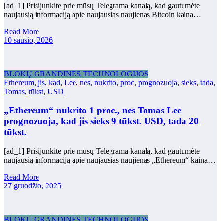
[ad_1] Prisijunkite prie mūsų Telegrama kanalą, kad gautumėte
naujausią informaciją apie naujausias naujienas Bitcoin kaina…
Read More
10 sausio, 2026
BLOKŲ GRANDINĖS TECHNOLOGIJOS
Ethereum
,
jis
,
kad
,
Lee
,
nes
,
nukrito
,
proc
,
prognozuoja
,
sieks
,
tada
,
Tomas
,
tūkst
,
USD
„Ethereum“ nukrito 1 proc., nes Tomas Lee
prognozuoja, kad jis sieks 9 tūkst. USD, tada 20
tūkst.
[ad_1] Prisijunkite prie mūsų Telegrama kanalą, kad gautumėte
naujausią informaciją apie naujausias naujienas „Ethereum“ kaina…
Read More
27 gruodžio, 2025
BLOKŲ GRANDINĖS TECHNOLOGIJOS