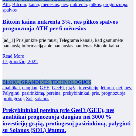
Ath
,
Bitcoin
,
kainą
,
mėnesius
,
nes
,
nukrenta
,
pilkos
,
prognozuoja
,
spalvos
Bitcoin kaina nukrenta 3%, nes pilkos spalvos
prognozuoja ATH per 6 mėnesius
[ad_1] Prisijunkite prie mūsų Telegrama kanalą, kad gautumėte
naujausią informaciją apie naujausias naujienas Bitcoin kaina…
Read More
17 gruodžio, 2025
BLOKŲ GRANDINĖS TECHNOLOGIJOS
analitikai
,
daugiau
,
GEE
,
GeeFi
,
grąžą
,
investicijų
,
lėtumu
,
nei
,
nes
,
Palyginti
,
pasirinkimą
,
pereina
,
prekybininkai
,
prie
,
prognozuoja
,
protingesnį
,
Sol
,
solanos
Prekybininkai pereina prie GeeFi (GEE), nes
analitikai prognozuoja daugiau nei 3000 %
investicijų grąžą, protingesnį pasirinkimą, palyginti
su Solanos (SOL) lėtumu.