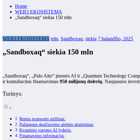
Home
WEB3 EKOSISTEMA
„Sandboxaq“ siekia 150 mln
WEB3 EKOSISTEMA
mln
,
Sandboxaq
,
siekia
7 balandžio, 2025
„Sandboxaq“ siekia 150 mln
„Sandboxaq“, „Palo Alto“ įmonės AI ir „Quantum Technology Comp
ir kumuliacinis finansavimas
950 milijonų dolerių
. Naujausios invest
Turinys:
Remia pramonės milžinai:
Pažangaus skaičiavimo ateities skatinimas:
Kvantinio varomo AI lyderis:
Finansavimo informacija: