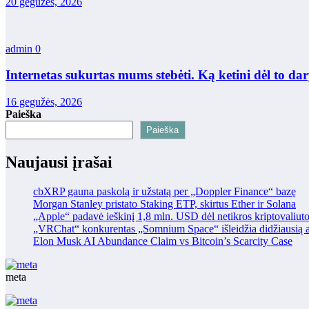
20 gegužės, 2026
admin
0
Internetas sukurtas mums stebėti. Ką ketini dėl to dar
16 gegužės, 2026
Paieška
Paieška
Naujausi įrašai
cbXRP gauna paskolą ir užstatą per „Doppler Finance“ bazę
Morgan Stanley pristato Staking ETP, skirtus Ether ir Solana
„Apple“ padavė ieškinį 1,8 mln. USD dėl netikros kriptovaliut
„VRChat“ konkurentas „Somnium Space“ išleidžia didžiausią at
Elon Musk AI Abundance Claim vs Bitcoin’s Scarcity Case
meta