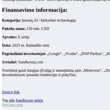
Finansavimo informacija:
Kategorija:
Įmonių AI / kiekybinė technologija
Pakelta suma:
150 mln. USD
Apvalus:
E serija
Data:
2025 m. Balandžio mėn
Pagrindiniai investuotojai:
„Google“, „Nvidia“, „BNP Paribas“, „Ra
Svetainė:
Sandboxaq.com
Norėdami gauti daugiau įžvalgų ir atnaujinimų apie „Metaverse“, „De
decentralizuoto pasaulio tendencijas ir pokyčius.
Source link
Tag
mln
Sandboxaq
siekia
Previous post