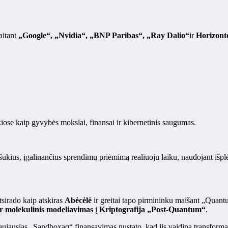
aitant
„Google“, „Nvidia“, „BNP Paribas“, „Ray Dalio“
ir
Horizont
kiose kaip gyvybės mokslai, finansai ir kibernetinis saugumas.
ius, įgalinančius sprendimų priėmimą realiuoju laiku, naudojant išplės
sirado kaip atskiras
Abėcėlė
ir greitai tapo pirmininku maišant „Quant
r molekulinis modeliavimas
į
Kriptografija „Post-Quantum“
.
aujausias „Sandboxaq“ finansavimas nustato, kad jis vaidina transforma