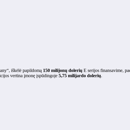
any“, iškėlė papildomą
150 milijonų dolerių
E serijos finansavime, p
icijos vertina įmonę įspūdingoje
5,75 milijardo dolerių
.