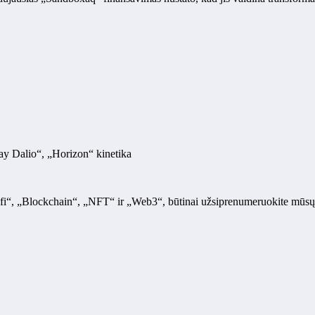
y Dalio“, „Horizon“ kinetika
fi“, „Blockchain“, „NFT“ ir „Web3“, būtinai užsiprenumeruokite mūsų i