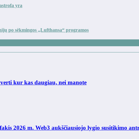
astrofa yra
inijų po sėkmingos „Lufthansa“ programos
erti kur kas daugiau, nei manote
fakis 2026 m. Web3 aukščiausiojo lygio susitikimo antr