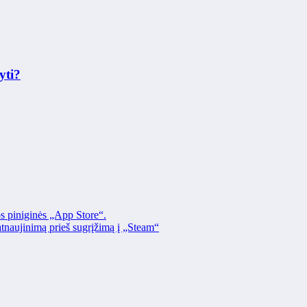
yti?
os piniginės „App Store“.
naujinimą prieš sugrįžimą į „Steam“