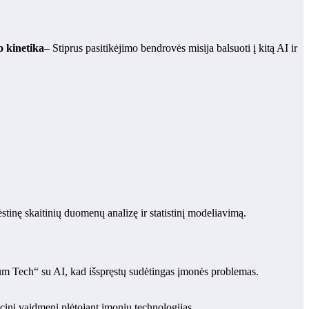
o kinetika
– Stiprus pasitikėjimo bendrovės misija balsuoti į kitą AI ir
tinę skaitinių duomenų analizę ir statistinį modeliavimą.
um Tech“ su AI, kad išspręstų sudėtingas įmonės problemas.
cinį vaidmenį plėtojant įmonių technologijas.