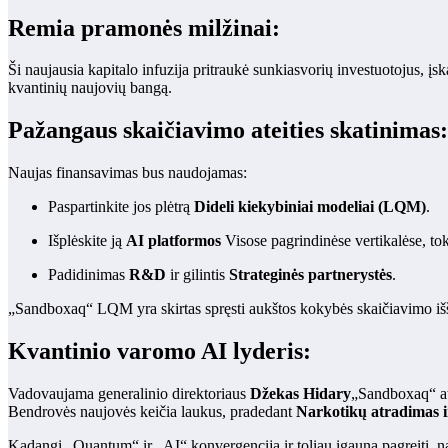
Remia pramonės milžinai:
Ši naujausia kapitalo infuzija pritraukė sunkiasvorių investuotojus, įsk
kvantinių naujovių bangą.
Pažangaus skaičiavimo ateities skatinimas:
Naujas finansavimas bus naudojamas:
Paspartinkite jos plėtrą
Dideli kiekybiniai modeliai (LQM)
.
Išplėskite ją
AI platformos
Visose pagrindinėse vertikalėse, to
Padidinimas
R&D
ir gilintis
Strateginės partnerystės
.
„Sandboxaq“ LQM yra skirtas spręsti aukštos kokybės skaičiavimo iššūk
Kvantinio varomo AI lyderis:
Vadovaujama generalinio direktoriaus
Džekas Hidary
„Sandboxaq“ at
Bendrovės naujovės keičia laukus, pradedant
Narkotikų atradimas i
Kadangi „Quantum“ ir „AI“ konvergencija ir toliau įgauna pagreitį, n