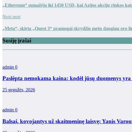
„Ethereum“ sumažėja iki 1450 USD, kai Azijos akcijų rinkos kat
Next post
„Meta“, skirta „Quest 3“ pramogai skrydžio metu daugiau oro l
Susiję įrašai
admin
0
Paslėpta nemokama kaina: kodėl jūsų duomenys yra v
25 gegužės, 2026
admin
0
Balsai, kovojantys už skaitmeninę laisvę: Yanis Varou