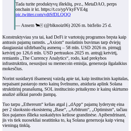
Tada turite produktyvų išteklių, pvz., MetaDAO, perps
onchain ir kt. https://t.co/ypVkyFVE4g
pic.twitter.com/vdtSfDLQQQ
— Ansem 🐂🀄️ (@blknoiz06) 2026 m. birželio 25 d.
Konstruktyviau yra tai, kad DeFi ir vartotojų programos bręsta kaip
antrasis pajamų ramstis. „Axiom“ nuolatinis buvimas tarp dviejų
daugiausiai uždirbančių asmenų – 58 mln. USD 2026 m. pirmąjį
ketvirtį po 126,6 mln. USD pertraukos 2025 m. antrąjį ketvirtį,
remiantis „The Currency Analytics“, rodo, kad prekybos
infrastruktūra, nesusijusi su memecoin emisija, generuoja ilgalaikius
mokesčius.
Norint susidaryti išsamesnį vaizdą apie tai, kaip institucinis kapitalas,
nepaisant pastarojo meto kainų švelnumo, atsiduria aplink Solana
struktūrinį pranašumą, SOL institucinio pritaikymo ir kainų skirtumo
analizė aiškiai parodo įtampą.
Tuo tarpu „Ethereum“ kelias atgal į „dApp“ pajamų lyderystę eina
per 2 sluoksnio ekosistemą „Base“, „Arbitrum“, „Optimism“, tačiau
šios pajamos išlieka suskaidytos keliose grandinėse. Apibendrinant,
jis vis tiek nuosekliai neatitinka to, ką Solana generuoja kaip vieną
vieningą tinklą.