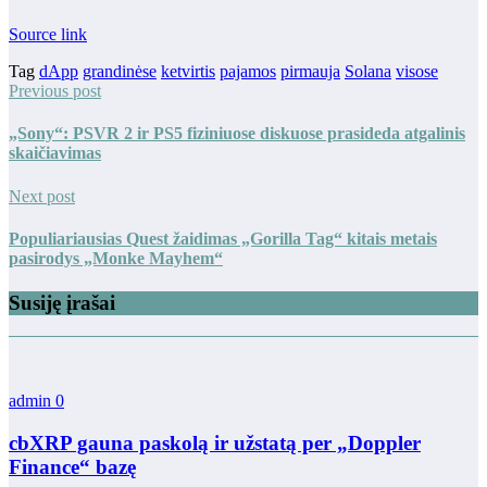
Source link
Tag
dApp
grandinėse
ketvirtis
pajamos
pirmauja
Solana
visose
Previous post
„Sony“: PSVR 2 ir PS5 fiziniuose diskuose prasideda atgalinis
skaičiavimas
Next post
Populiariausias Quest žaidimas „Gorilla Tag“ kitais metais
pasirodys „Monke Mayhem“
Susiję įrašai
admin
0
cbXRP gauna paskolą ir užstatą per „Doppler
Finance“ bazę