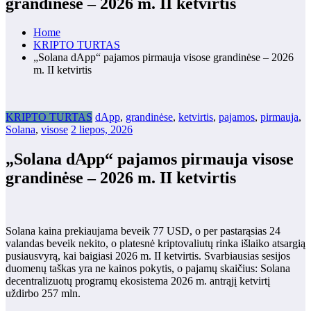
grandinėse – 2026 m. II ketvirtis
Home
KRIPTO TURTAS
„Solana dApp“ pajamos pirmauja visose grandinėse – 2026
m. II ketvirtis
KRIPTO TURTAS
dApp
,
grandinėse
,
ketvirtis
,
pajamos
,
pirmauja
,
Solana
,
visose
2 liepos, 2026
„Solana dApp“ pajamos pirmauja visose
grandinėse – 2026 m. II ketvirtis
Solana kaina prekiaujama beveik 77 USD, o per pastarąsias 24
valandas beveik nekito, o platesnė kriptovaliutų rinka išlaiko atsargią
pusiausvyrą, kai baigiasi 2026 m. II ketvirtis. Svarbiausias sesijos
duomenų taškas yra ne kainos pokytis, o pajamų skaičius: Solana
decentralizuotų programų ekosistema 2026 m. antrąjį ketvirtį
uždirbo 257 mln.