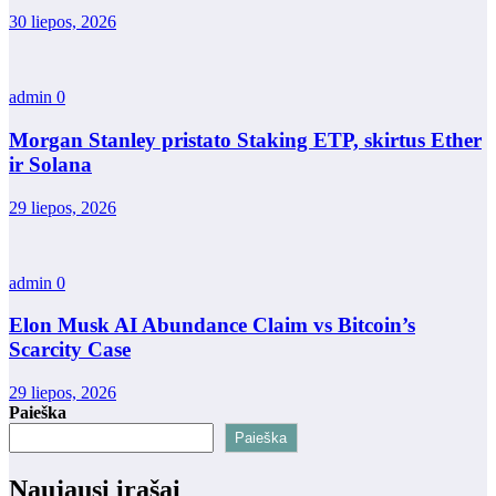
30 liepos, 2026
admin
0
Morgan Stanley pristato Staking ETP, skirtus Ether
ir Solana
29 liepos, 2026
admin
0
Elon Musk AI Abundance Claim vs Bitcoin’s
Scarcity Case
29 liepos, 2026
Paieška
Paieška
Naujausi įrašai