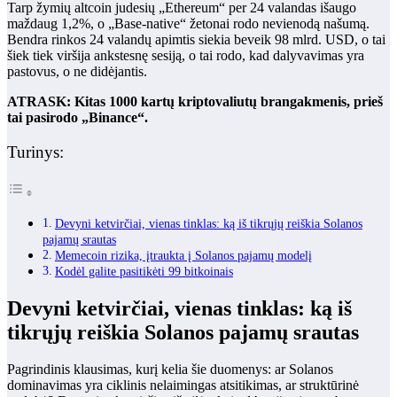
Tarp žymių altcoin judesių „Ethereum“ per 24 valandas išaugo
maždaug 1,2%, o „Base-native“ žetonai rodo nevienodą našumą.
Bendra rinkos 24 valandų apimtis siekia beveik 98 mlrd. USD, o tai
šiek tiek viršija ankstesnę sesiją, o tai rodo, kad dalyvavimas yra
pastovus, o ne didėjantis.
ATRASK: Kitas 1000 kartų kriptovaliutų brangakmenis, prieš
tai pasirodo „Binance“.
Turinys:
Devyni ketvirčiai, vienas tinklas: ką iš tikrųjų reiškia Solanos
pajamų srautas
Memecoin rizika, įtraukta į Solanos pajamų modelį
Kodėl galite pasitikėti 99 bitkoinais
Devyni ketvirčiai, vienas tinklas: ką iš
tikrųjų reiškia Solanos pajamų srautas
Pagrindinis klausimas, kurį kelia šie duomenys: ar Solanos
dominavimas yra ciklinis nelaimingas atsitikimas, ar struktūrinė