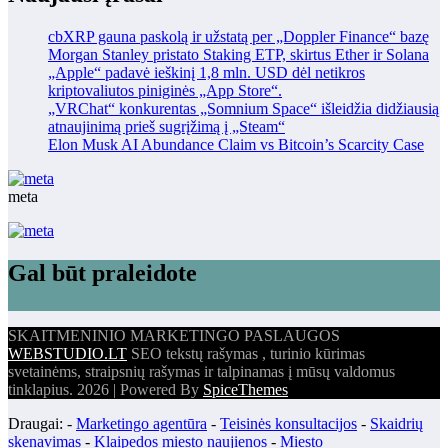
cbXRP gauna paskolą ir užstatą per „Doppler Finance“ bazę
Morgan Stanley pristato Staking ETP, skirtus Ether ir Solana
„Apple“ padavė ieškinį 1,8 mln. USD dėl netikros
kriptovaliutos piniginės „App Store“.
„VRChat“ konkurentas „Somnium Space“ išleidžia didžiausią
atnaujinimą prieš sugrįžimą į „Steam“
Elon Musk AI Abundance Claim vs Bitcoin’s Scarcity Case
meta
Gal būt praleidote
SKAITMENINIO MARKETINGO PASLAUGOS
WEBSTUDIO.LT
SEO tekstų rašymas , turinio kūrimas
svetainėms, straipsnių rašymas ir talpinamas į mūsų valdomus
tinklapius. 2026 | Powered By
SpiceThemes
Draugai: -
Marketingo agentūra
-
Teisinės konsultacijos
-
Skaidrių
skenavimas
-
Klaipedos miesto naujienos
-
Miesto