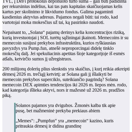
TVL, į DeFi protokolus deponuoto turto suma – gali būti padidinta
per rekursinius indėlius, kai tas pats kapitalas skaičiuojamas kelis
kartus per skolinimo ir likvidumo fondus. Galima pagaminti
kasdienius aktyvius adresus. Pajamos negali būti: tai rodo, kad
vartotojai moka mokesčius už tai, ką pasirinko naudoti.
Nepaisant to, „Solana“ pajamų derinys kelia koncentracijos riziką,
kurią investuotojai į SOL turėtų sąžiningai įkainoti. Memecoins ir su
memecoin susijusi prekybos infrastruktūra, kurios ryškiausias
pavyzdys yra Pump.fun, atnešė neproporcingai didelę tinklo
mokesčių dalį. Jei spekuliacinis apetitas šioje kategorijoje iš esmės
atšals, ketvirčio sumos jį užregistruos.
200 milijonų dolerių plius slenkstis yra skaičius, į kurį reikia atkreipti
dėmesį 2026 m. trečiąjį ketvirtį: ar Solana gali jį išlaikyti be
memecoin prekybos superciklo, suteikiančio pagrindą? Solana
memecoin DEX apimties tendencijos iki 2026 m. liepos mėn. rodo,
kad kategorija išlieka aktyvi, nors ir mažesnė už 2026 m. pradžios
piką.
Solanos pajamos yra dvigubos. Žmonės kalba tik apie
pusę, bet mažmeninė prekyba prekiaus abiem
„Memes“: „Pumpfun“ yra „memecoin“ kazino, kuris
pritraukia dėmesį ir didina grandinę