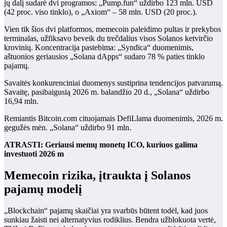
jų dalį sudarė dvi programos: „Pump.fun“ uždirbo 123 mln. USD
(42 proc. viso tinklo), o „Axiom“ – 58 mln. USD (20 proc.).
Vien tik šios dvi platformos, memecoin paleidimo pultas ir prekybos
terminalas, užfiksavo beveik du trečdalius visos Solanos ketvirčio
krovinių. Koncentracija pastebima: „Syndica“ duomenimis,
aštuonios geriausios „Solana dApps“ sudaro 78 % paties tinklo
pajamų.
Savaitės konkurenciniai duomenys sustiprina tendencijos patvarumą.
Savaitę, pasibaigusią 2026 m. balandžio 20 d., „Solana“ uždirbo
16,94 mln.
Remiantis Bitcoin.com cituojamais DefiLlama duomenimis, 2026 m.
gegužės mėn. „Solana“ uždirbo 91 mln.
ATRASTI: Geriausi memų monetų ICO, kuriuos galima
investuoti 2026 m
Memecoin rizika, įtraukta į Solanos
pajamų modelį
„Blockchain“ pajamų skaičiai yra svarbūs būtent todėl, kad juos
sunkiau žaisti nei alternatyvius rodiklius. Bendra užblokuota vertė,