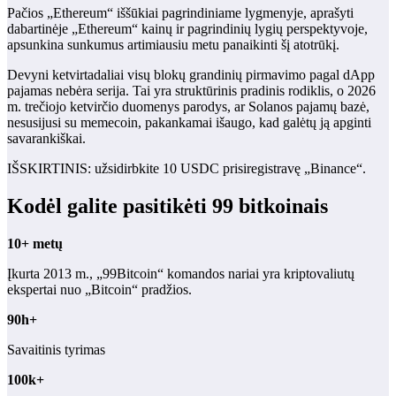
Pačios „Ethereum“ iššūkiai pagrindiniame lygmenyje, aprašyti
dabartinėje „Ethereum“ kainų ir pagrindinių lygių perspektyvoje,
apsunkina sunkumus artimiausiu metu panaikinti šį atotrūkį.
Devyni ketvirtadaliai visų blokų grandinių pirmavimo pagal dApp
pajamas nebėra serija. Tai yra struktūrinis pradinis rodiklis, o 2026
m. trečiojo ketvirčio duomenys parodys, ar Solanos pajamų bazė,
nesusijusi su memecoin, pakankamai išaugo, kad galėtų ją apginti
savarankiškai.
IŠSKIRTINIS: užsidirbkite 10 USDC prisiregistravę „Binance“.
Kodėl galite pasitikėti 99 bitkoinais
10+ metų
Įkurta 2013 m., „99Bitcoin“ komandos nariai yra kriptovaliutų
ekspertai nuo „Bitcoin“ pradžios.
90h+
Savaitinis tyrimas
100k+