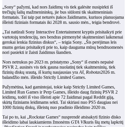
„Sony“ pažymi, kad nors žaidimų vis tiek galėsite nusipirkti iš
trečiųjų šalių mažmenininkų, jie bus siūlomi tik skaitmeniniais
formatais. Tai taip pat neturės įtakos žaidimams, kuriuos planuojama
išleisti fiziniais formatais iki 2028 m. sausio mėn., teigia bendrovė.
„Tai natūrali Sony Interactive Entertainment kryptis prisitaikyti prie
vartotojų tendencijų, nes bendras pirmenybė skaitmeninei laikmenai
gerokai lenkia fizinius diskus“, – teigia Sony. „Šis perėjimas leis
mums geriau prisitaikyti prie to, kaip dauguma mūsų bendruomenės
nori pasiekti ir žaisti žaidimus šiandien.
Nors netrukus po 2023 m. pristatymo „Sony“ iš esmės nepaisė
PSVR 2, ausinės vis tiek gauna nuolatinį tiek skaitmeninių, tiek
fizinių diskų srautą, iš kurių naujausias yra
Aš, Robotas
2026 m.
balandžio mėn. išleido Strictly Limited Games.
Pažymėtina, kad gamintojai, tokie kaip Strictly Limited Games,
Limited Run Games ir Perp Games, išleido daug fizinių PSVR 2
leidimų, todėl iš viso išleisti apie 72 žaidimai pagal Reddit giją,
skirtą fiziniams leidimams sekti. Tai skiriasi nuo PS5 daugiau nei
1000 fizinių diskų, išleistų nuo pradinio išleidimo 2020 m.
Tai po to, kai „Rockstar Games“ nusprendė atsisakyti fizinio disko
išleidimo labai laukiamiems žmonėms
GTA VI
kuris šių metų lapkritį