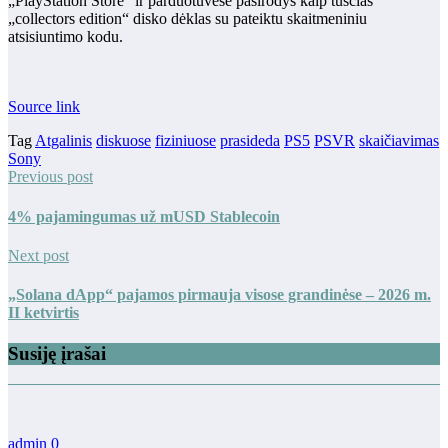
„PlayStation Store“ ir parduotuvėse pasirodys kaip tuščias
„collectors edition“ disko dėklas su pateiktu skaitmeniniu
atsisiuntimo kodu.
Source link
Tag
Atgalinis
diskuose
fiziniuose
prasideda
PS5
PSVR
skaičiavimas
Sony
Previous post
4% pajamingumas už mUSD Stablecoin
Next post
„Solana dApp“ pajamos pirmauja visose grandinėse – 2026 m.
II ketvirtis
Susiję įrašai
admin
0