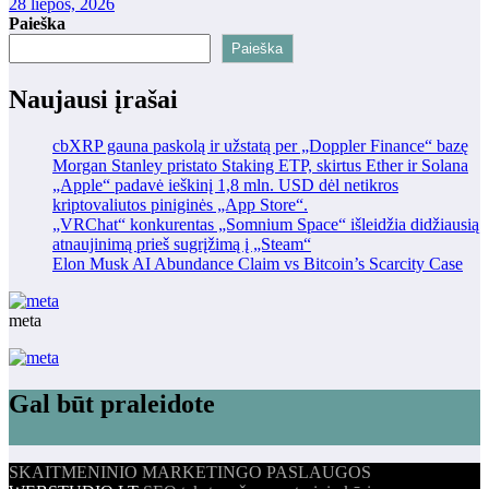
28 liepos, 2026
Paieška
Paieška
Naujausi įrašai
cbXRP gauna paskolą ir užstatą per „Doppler Finance“ bazę
Morgan Stanley pristato Staking ETP, skirtus Ether ir Solana
„Apple“ padavė ieškinį 1,8 mln. USD dėl netikros
kriptovaliutos piniginės „App Store“.
„VRChat“ konkurentas „Somnium Space“ išleidžia didžiausią
atnaujinimą prieš sugrįžimą į „Steam“
Elon Musk AI Abundance Claim vs Bitcoin’s Scarcity Case
meta
Gal būt praleidote
SKAITMENINIO MARKETINGO PASLAUGOS