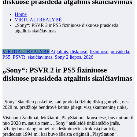
diskuose prasideda atgalinis skaičiavimas
Home
VIRTUALI REALYBĖ
„Sony“: PSVR 2 ir PS5 fiziniuose diskuose prasideda
atgalinis skaičiavimas
VIRTUALI REALYBĖ
Atgalinis
,
diskuose
,
fiziniuose
,
prasideda
,
PS5
,
PSVR
,
skaičiavimas
,
Sony
2 liepos, 2026
„Sony“: PSVR 2 ir PS5 fiziniuose
diskuose prasideda atgalinis skaičiavimas
„Sony“ šiandien paskelbė, kad pradeda fizinių diskų gamybą, nes
2028 m. pradžioje bendrovė ketina įdiegti visą skaitmeninę rinką.
Visi nauji žaidimai, leidžiami „PlayStation“ konsolėse, bus nutraukti
nuo 2028 m. sausio mėn., „Sony“ atskleidė tinklaraščio įraše,
užbaigdama daugiau nei tris dešimtmečius trukusią tradiciją,
pradedant 1994 m., kai buvo išleista originali „PlayStation“.