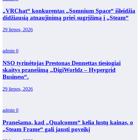
„VRChat“ konkurentas „Somnium Space“ išleidžia
didžiausią atnaujinimą prieš sugrįžimą į „Steam“
29 liepos, 2026
admin
0
NSO tyrinėtojas Prestonas Dennettas tiesiogiai
skaitys pranešimą „DigiWorldz – Hypergrid
Business“.
29 liepos, 2026
admin
0
Pranešama, kad „Qualcomm“ kelia lustų kainas, o
„Steam Frame“ gali jausti poveikį