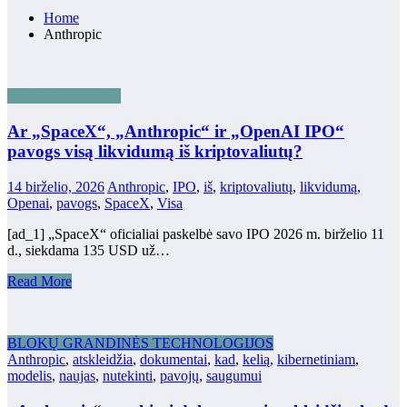
Home
Anthropic
KRIPTO TURTAS
Ar „SpaceX“, „Anthropic“ ir „OpenAI IPO“
pavogs visą likvidumą iš kriptovaliutų?
14 birželio, 2026
Anthropic
,
IPO
,
iš
,
kriptovaliutų
,
likvidumą
,
Openai
,
pavogs
,
SpaceX
,
Visa
[ad_1] „SpaceX“ oficialiai paskelbė savo IPO 2026 m. birželio 11
d., siekdama 135 USD už…
Read More
BLOKŲ GRANDINĖS TECHNOLOGIJOS
Anthropic
,
atskleidžia
,
dokumentai
,
kad
,
kelią
,
kibernetiniam
,
modelis
,
naujas
,
nutekinti
,
pavojų
,
saugumui