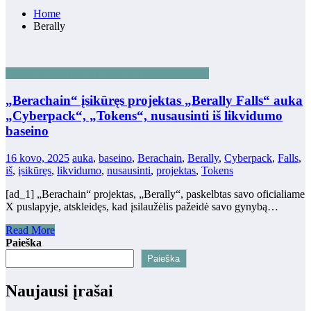
Home
Berally
BLOKŲ GRANDINĖS TECHNOLOGIJOS
„Berachain“ įsikūręs projektas „Berally Falls“ auka
„Cyberpack“, „Tokens“, nusausinti iš likvidumo
baseino
16 kovo, 2025
auka
,
baseino
,
Berachain
,
Berally
,
Cyberpack
,
Falls
,
iš
,
įsikūręs
,
likvidumo
,
nusausinti
,
projektas
,
Tokens
[ad_1] „Berachain“ projektas, „Berally“, paskelbtas savo oficialiame
X puslapyje, atskleidęs, kad įsilaužėlis pažeidė savo gynybą…
Read More
Paieška
Paieška
Naujausi įrašai