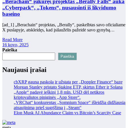
„Berachain“ įsikūręs projektas „Berally Falls“ auka
„Cyberpack“, „Tokens“, nusausinti iš likvidumo
baseino
[ad_1] „Berachain“ projektas, „Berally“, paskelbtas savo oficialiame
X puslapyje, atskleidęs, kad įsilaužėlis pažeidė savo gynybą…
Read More
16 kovo, 2025
Paieška
Paieška
Naujausi įrašai
cbXRP gauna paskolą ir užstatą per „Doppler Finance“ bazę
Morgan Stanley pristato Staking ETP, skirtus Ether ir Solana
„Apple“ padavė ieškinį 1,8 mln. USD dėl netikros
kriptovaliutos piniginės „App Store“.
„VRChat“ konkurentas „Somnium Space“ išleidžia didžiausią
atnaujinimą prieš sugrįžimą į „Steam“
Elon Musk AI Abundance Claim vs Bitcoin’s Scarcity Case
meta