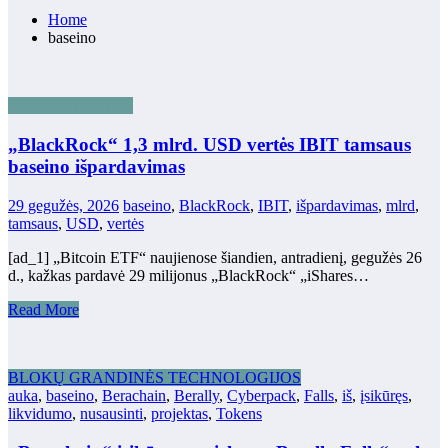
Home
baseino
KRIPTO TURTAS
„BlackRock“ 1,3 mlrd. USD vertės IBIT tamsaus
baseino išpardavimas
29 gegužės, 2026
baseino
,
BlackRock
,
IBIT
,
išpardavimas
,
mlrd
,
tamsaus
,
USD
,
vertės
[ad_1] „Bitcoin ETF“ naujienose šiandien, antradienį, gegužės 26
d., kažkas pardavė 29 milijonus „BlackRock“ „iShares…
Read More
BLOKŲ GRANDINĖS TECHNOLOGIJOS
auka
,
baseino
,
Berachain
,
Berally
,
Cyberpack
,
Falls
,
iš
,
įsikūręs
,
likvidumo
,
nusausinti
,
projektas
,
Tokens