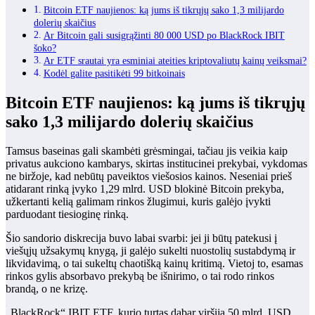
Bitcoin ETF naujienos: ką jums iš tikrųjų sako 1,3 milijardo
dolerių skaičius
Ar Bitcoin gali susigrąžinti 80 000 USD po BlackRock IBIT
šoko?
Ar ETF srautai yra esminiai ateities kriptovaliutų kainų veiksmai?
Kodėl galite pasitikėti 99 bitkoinais
Bitcoin ETF naujienos: ką jums iš tikrųjų
sako 1,3 milijardo dolerių skaičius
Tamsus baseinas gali skambėti grėsmingai, tačiau jis veikia kaip
privatus aukciono kambarys, skirtas institucinei prekybai, vykdomas
ne biržoje, kad nebūtų paveiktos viešosios kainos. Neseniai prieš
atidarant rinką įvyko 1,29 mlrd. USD blokinė Bitcoin prekyba,
užkertanti kelią galimam rinkos žlugimui, kuris galėjo įvykti
parduodant tiesioginę rinką.
Šio sandorio diskrecija buvo labai svarbi: jei ji būtų patekusi į
viešųjų užsakymų knygą, ji galėjo sukelti nuostolių sustabdymą ir
likvidavimą, o tai sukeltų chaotišką kainų kritimą. Vietoj to, esamas
rinkos gylis absorbavo prekybą be išnirimo, o tai rodo rinkos
brandą, o ne krizę.
„BlackRock“ IBIT ETF, kurio turtas dabar viršija 50 mlrd. USD,