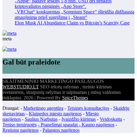
„Apple“ padavė ieškinį 1,8 mln. USD dėl netikros
kriptovaliutos piniginės „App Store“.
„VRChat“ konkurentas „Somnium Space“ išleidžia didžiausią
atnaujinimą prieš sugrįžimą į „Steam“
Elon Musk AI Abundance Claim vs Bitcoin’s Scarcity Case
meta
Gal būt praleidote
SKAITMENINIO MARKETINGO PASLAUGOS
WEBSTUDIO.LT
SEO tekstų rašymas , turinio kūrimas
svetainėms, straipsnių rašymas ir talpinamas į mūsų valdomus
tinklapius. 2026 | Powered By
SpiceThemes
Draugai: -
Marketingo agentūra
-
Teisinės konsultacijos
-
Skaidrių
skenavimas
-
Klaipedos miesto naujienos
-
Miesto
naujienos
-
Saulius Narbutas
-
Įvaizdžio kūrimas
-
Veidoskaita
-
Teniso treniruotės
- Pranešimai spaudai -
Kauno naujienos
-
Regionų naujienos
-
Palangos naujienos