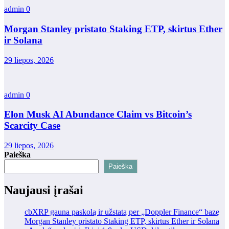
admin
0
Morgan Stanley pristato Staking ETP, skirtus Ether
ir Solana
29 liepos, 2026
admin
0
Elon Musk AI Abundance Claim vs Bitcoin’s
Scarcity Case
29 liepos, 2026
Paieška
Paieška
Naujausi įrašai
cbXRP gauna paskolą ir užstatą per „Doppler Finance“ bazę
Morgan Stanley pristato Staking ETP, skirtus Ether ir Solana