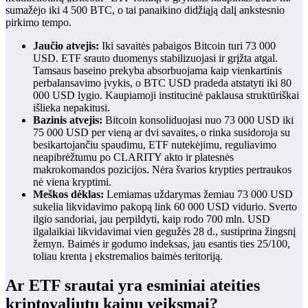
sumažėjo iki 4 500 BTC, o tai panaikino didžiąją dalį ankstesnio
pirkimo tempo.
Jaučio atvejis:
Iki savaitės pabaigos Bitcoin turi 73 000
USD. ETF srauto duomenys stabilizuojasi ir grįžta atgal.
Tamsaus baseino prekyba absorbuojama kaip vienkartinis
perbalansavimo įvykis, o BTC USD pradeda atstatyti iki 80
000 USD lygio. Kaupiamoji institucinė paklausa struktūriškai
išlieka nepakitusi.
Bazinis atvejis:
Bitcoin konsoliduojasi nuo 73 000 USD iki
75 000 USD per vieną ar dvi savaites, o rinka susidoroja su
besikartojančiu spaudimu, ETF nutekėjimu, reguliavimo
neapibrėžtumu po CLARITY akto ir platesnės
makrokomandos pozicijos. Nėra švarios krypties pertraukos
nė viena kryptimi.
Meškos dėklas:
Lemiamas uždarymas žemiau 73 000 USD
sukelia likvidavimo pakopą link 60 000 USD vidurio. Sverto
ilgio sandoriai, jau perpildyti, kaip rodo 700 mln. USD
ilgalaikiai likvidavimai vien gegužės 28 d., sustiprina žingsnį
žemyn. Baimės ir godumo indeksas, jau esantis ties 25/100,
toliau krenta į ekstremalios baimės teritoriją.
Ar ETF srautai yra esminiai ateities
kriptovaliutų kainų veiksmai?