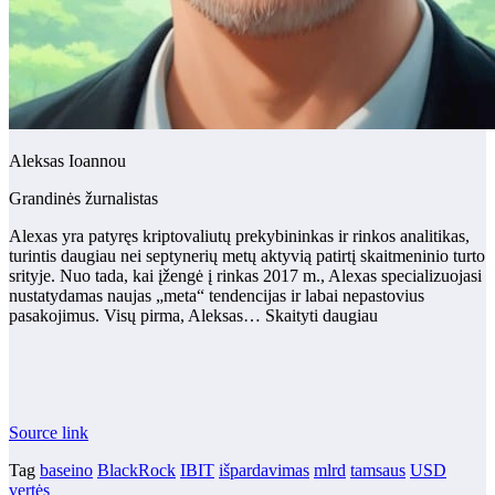
Aleksas Ioannou
Grandinės žurnalistas
Alexas yra patyręs kriptovaliutų prekybininkas ir rinkos analitikas,
turintis daugiau nei septynerių metų aktyvią patirtį skaitmeninio turto
srityje. Nuo tada, kai įžengė į rinkas 2017 m., Alexas specializuojasi
nustatydamas naujas „meta“ tendencijas ir labai nepastovius
pasakojimus. Visų pirma, Aleksas… Skaityti daugiau
Source link
Tag
baseino
BlackRock
IBIT
išpardavimas
mlrd
tamsaus
USD
vertės