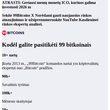
ATRASTI: Geriausi memų monetų ICO, kuriuos galima
investuoti 2026 m
Sekite 99Bitcoins
X
Norėdami gauti naujausius rinkos
atnaujinimus ir užsiprenumeruokite
YouTube
Kasdieninei
rinkos ekspertų analizei.
Kodėl galite pasitikėti 99 bitkoinais
10+ metų
Įkurta 2013 m., „99Bitcoin“ komandos nariai yra kriptovaliutų
ekspertai nuo „Bitcoin“ pradžios.
90h+
Savaitinis tyrimas
100k+
Mėnesio skaitytojai
50+