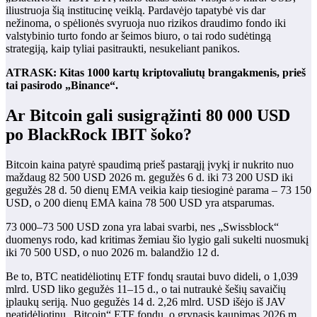
iliustruoja šią institucinę veiklą. Pardavėjo tapatybė vis dar
nežinoma, o spėlionės svyruoja nuo rizikos draudimo fondo iki
valstybinio turto fondo ar šeimos biuro, o tai rodo sudėtingą
strategiją, kaip tyliai pasitraukti, nesukeliant panikos.
ATRASK: Kitas 1000 kartų kriptovaliutų brangakmenis, prieš
tai pasirodo „Binance“.
Ar Bitcoin gali susigrąžinti 80 000 USD
po BlackRock IBIT šoko?
Bitcoin kaina patyrė spaudimą prieš pastarąjį įvykį ir nukrito nuo
maždaug 82 500 USD 2026 m. gegužės 6 d. iki 73 200 USD iki
gegužės 28 d. 50 dienų EMA veikia kaip tiesioginė parama – 73 150
USD, o 200 dienų EMA kaina 78 500 USD yra atsparumas.
73 000–73 500 USD zona yra labai svarbi, nes „Swissblock“
duomenys rodo, kad kritimas žemiau šio lygio gali sukelti nuosmukį
iki 70 500 USD, o nuo 2026 m. balandžio 12 d.
Be to, BTC neatidėliotinų ETF fondų srautai buvo dideli, o 1,039
mlrd. USD liko gegužės 11–15 d., o tai nutraukė šešių savaičių
įplaukų seriją. Nuo gegužės 14 d. 2,26 mlrd. USD išėjo iš JAV
neatidėliotinų „Bitcoin“ ETF fondų, o grynasis kaupimas 2026 m.