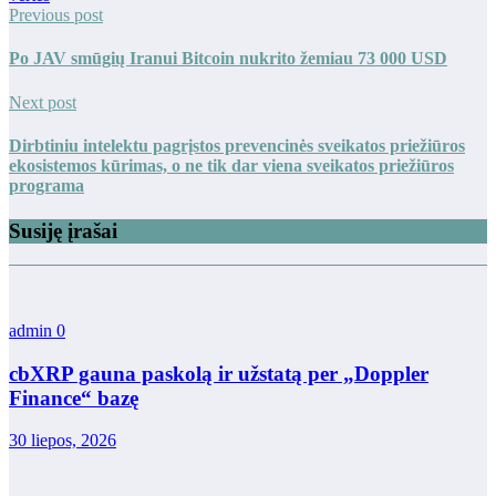
Previous post
Po JAV smūgių Iranui Bitcoin nukrito žemiau 73 000 USD
Next post
Dirbtiniu intelektu pagrįstos prevencinės sveikatos priežiūros
ekosistemos kūrimas, o ne tik dar viena sveikatos priežiūros
programa
Susiję įrašai
admin
0
cbXRP gauna paskolą ir užstatą per „Doppler
Finance“ bazę
30 liepos, 2026