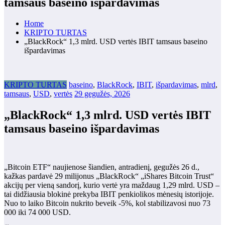
tamsaus baseino išpardavimas
Home
KRIPTO TURTAS
„BlackRock“ 1,3 mlrd. USD vertės IBIT tamsaus baseino
išpardavimas
KRIPTO TURTAS
baseino
,
BlackRock
,
IBIT
,
išpardavimas
,
mlrd
,
tamsaus
,
USD
,
vertės
29 gegužės, 2026
„BlackRock“ 1,3 mlrd. USD vertės IBIT
tamsaus baseino išpardavimas
„Bitcoin ETF“ naujienose šiandien, antradienį, gegužės 26 d.,
kažkas pardavė 29 milijonus „BlackRock“ „iShares Bitcoin Trust“
akcijų per vieną sandorį, kurio vertė yra maždaug 1,29 mlrd. USD –
tai didžiausia blokinė prekyba IBIT penkiolikos mėnesių istorijoje.
Nuo to laiko Bitcoin nukrito beveik -5%, kol stabilizavosi nuo 73
000 iki 74 000 USD.