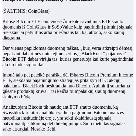
(ŠALTINIS: CoinGlass)
Kitose Bitcoin ETF naujienose žiūrėkite savaitinius ETF srauto
duomenis iš CoinGlass ir SoSoValue kaip pagrindinį pirminį signalą.
Šie skaičiai patvirtins arba prieštaraus tai, ką, atrodo, sako kainų
diagrama.
Dar vienas papildomas duomenų taškas, į kurį verta atkreipti dėmesį:
nepaisant dabartinės nutekėjimo serijos, „BlackRock“ pajamos iš
Bitcoin ETF dabar viršija tas, kurias generuoja kai kurie pagrindiniai
akcijų indeksų fondai.
Įmonė taip pat pateikė paraišką dėl iShares Bitcoin Premium Income
ETF, siekdama pajamingumo strategijas pritaikyti BTC akcijų
paketams. BlackRock nesitraukia nuo Bitcoin. Aplink jį sukuriama
gilesnė produktų krūva – tai keičia trumpalaikių srautų duomenų
skaitymo būdą.
Analizuojant Bitcoin tik naudojant ETF srauto duomenis, ką
Swissblock ir kitur analitikai vadina pagrindine Bitcoin analizės
metodika institucinėje eroje, yra sekti skaidriausią signalą,
patvirtinantį įsitikinimą dėl didelių pinigų. Šiuo metu tas signalas
sako atsargiai. Nesako išeiti.