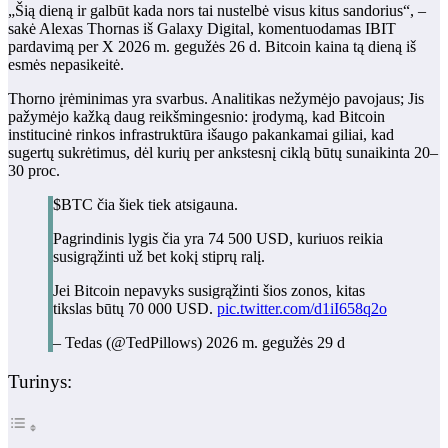
„Šią dieną ir galbūt kada nors tai nustelbė visus kitus sandorius“, –
sakė Alexas Thornas iš Galaxy Digital, komentuodamas IBIT
pardavimą per X 2026 m. gegužės 26 d. Bitcoin kaina tą dieną iš
esmės nepasikeitė.
Thorno įrėminimas yra svarbus. Analitikas nežymėjo pavojaus; Jis
pažymėjo kažką daug reikšmingesnio: įrodymą, kad Bitcoin
institucinė rinkos infrastruktūra išaugo pakankamai giliai, kad
sugertų sukrėtimus, dėl kurių per ankstesnį ciklą būtų sunaikinta 20–
30 proc.
$BTC čia šiek tiek atsigauna.
Pagrindinis lygis čia yra 74 500 USD, kuriuos reikia
susigrąžinti už bet kokį stiprų ralį.
Jei Bitcoin nepavyks susigrąžinti šios zonos, kitas
tikslas būtų 70 000 USD.
pic.twitter.com/d1iI658q2o
– Tedas (@TedPillows) 2026 m. gegužės 29 d
Turinys: