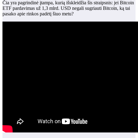
Čia yra pagrindinė įtampa, kurią išskleidžia šis straipsnis: jei Bitcoin
ETF pardavimas už 1,3 mlrd. USD negali sugriauti Bitcoin, ką tai
pasako apie rinkos padėtį šiuo metu?