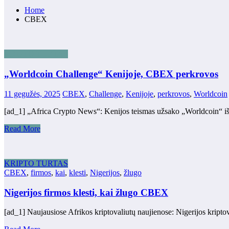
Home
CBEX
KRIPTO TURTAS
„Worldcoin Challenge“ Kenijoje, CBEX perkrovos
11 gegužės, 2025
CBEX
,
Challenge
,
Kenijoje
,
perkrovos
,
Worldcoin
[ad_1] „Africa Crypto News“: Kenijos teismas užsako „Worldcoin“ i
Read More
KRIPTO TURTAS
CBEX
,
firmos
,
kai
,
klesti
,
Nigerijos
,
žlugo
Nigerijos firmos klesti, kai žlugo CBEX
[ad_1] Naujausiose Afrikos kriptovaliutų naujienose: Nigerijos krip