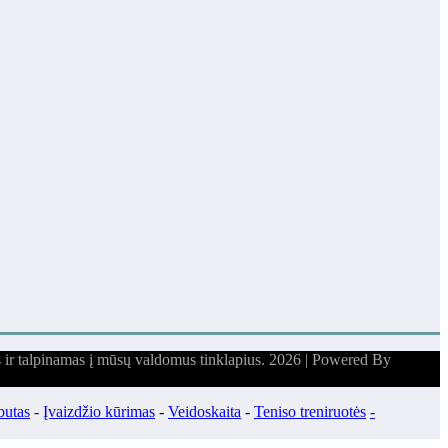
s ir talpinamas į mūsų valdomus tinklapius. 2026 | Powered By
butas
-
Įvaizdžio kūrimas
-
Veidoskaita
-
Teniso treniruotės
-