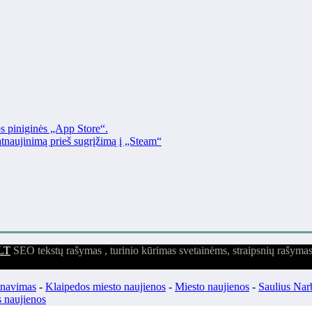
os piniginės „App Store“.
naujinimą prieš sugrįžimą į „Steam“
LT
SEO tekstų rašymas , turinio kūrimas svetainėms, straipsnių rašyma
enavimas
-
Klaipedos miesto naujienos
-
Miesto naujienos
-
Saulius Nar
 naujienos