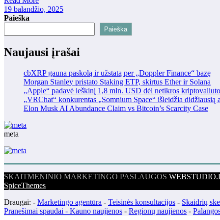
Read More
19 balandžio, 2025
Paieška
Paieška
Naujausi įrašai
cbXRP gauna paskolą ir užstatą per „Doppler Finance“ bazę
Morgan Stanley pristato Staking ETP, skirtus Ether ir Solana
„Apple“ padavė ieškinį 1,8 mln. USD dėl netikros kriptovaliut
„VRChat“ konkurentas „Somnium Space“ išleidžia didžiausią at
Elon Musk AI Abundance Claim vs Bitcoin’s Scarcity Case
meta
SKAITMENINIO MARKETINGO PASLAUGOS
WEBSTUDIO.
SpiceThemes
Draugai: -
Marketingo agentūra
-
Teisinės konsultacijos
-
Skaidrių sk
Pranešimai spaudai -
Kauno naujienos
-
Regionų naujienos
-
Palangos