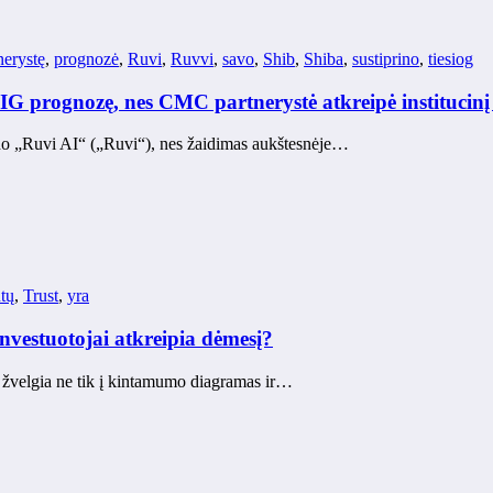
nerystę
,
prognozė
,
Ruvi
,
Ruvvi
,
savo
,
Shib
,
Shiba
,
sustiprino
,
tiesiog
G prognozę, nes CMC partnerystė atkreipė institucinį d
odo „Ruvi AI“ („Ruvi“), nes žaidimas aukštesnėje…
utų
,
Trust
,
yra
nvestuotojai atkreipia dėmesį?
ai žvelgia ne tik į kintamumo diagramas ir…