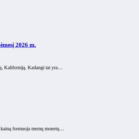
dėmesį 2026 m.
 Kaliforniją. Kadangi tai yra…
SD kainą formuoja memų monetų…