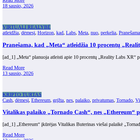
Read More
18 sausio, 2026
VIRTUALI REALYBĖ
atleidžia
,
dėmesį
,
Horizon
,
kad
,
Labs
,
Meta
,
nuo
,
perkelia
,
Pranešama
Pranešama, kad „Meta“ atleidžia 10 procentų „Reali
[ad_1] „Meta“ planuoja atleisti apie 10 procentų „Reality Labs XR“
Read More
13 sausio, 2026
KRIPTO TURTAS
Cash
,
dėmesį
,
Ethereum
,
grįžta
,
nes
,
palaiko
,
privatumas
,
Tornado
,
Vi
Vitalikas palaiko „Tornado Cash“, nes „Ethereum“ pr
[ad_1] „Ethereum“ įkūrėjas Vitalikas Buterinas viešai palaikė „Tor
Read More