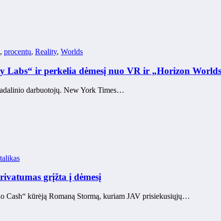
,
procentų
,
Reality
,
Worlds
ty Labs“ ir perkelia dėmesį nuo VR ir „Horizon World
 padalinio darbuotojų. New York Times…
talikas
ivatumas grįžta į dėmesį
nado Cash“ kūrėją Romaną Stormą, kuriam JAV prisiekusiųjų…