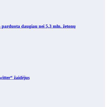
o parduota daugiau nei 5,3 mln. žetonų
itter“ žaidėjus