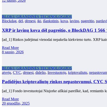
12 sausio, 2026
BLOKŲ GRANDINĖS TECHNOLOGIJOS
Blockdag
,
dėl
,
dėmesį
,
iki
,
išankstinis
,
kova
,
lavinų
,
pagreitio
,
pardav
XRP ir lavinų kova dėl pagreitio, o BlockDAG 1 566 %
[ad_1] Rinkos judėjimai vienodai nepakelia kiekvieno turto. XRP kai
Read More
8 sausio, 2026
BLOKŲ GRANDINĖS TECHNOLOGIJOS
atvejų
,
CYC
,
dėmesį
,
didelio
,
Investuotojų
,
kriptovaliutų
,
nepastovum
Padidėjus kriptovaliutų rinkos nepastovumui, CYC St
[ad_1] Fondo investuotojai Niujorke aiškiai pareiškė, kad, remiantis 
Read More
20 gruodžio, 2025