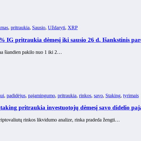
imas
,
pritraukia
,
Sausio
,
Uždaryti
,
XRP
 IG pritraukia dėmesį iki sausio 26 d. Išankstinis p
na šiandien pakilo nuo 1 iki 2…
ui
,
padidėjus
,
pajamingumo
,
pritraukia
,
rinkos
,
savo
,
Staking
,
tyrimais
aking pritraukia investuotojų dėmesį savo didelio pa
kriptovaliutų rinkos likvidumo analize, rinka pradeda žengti…