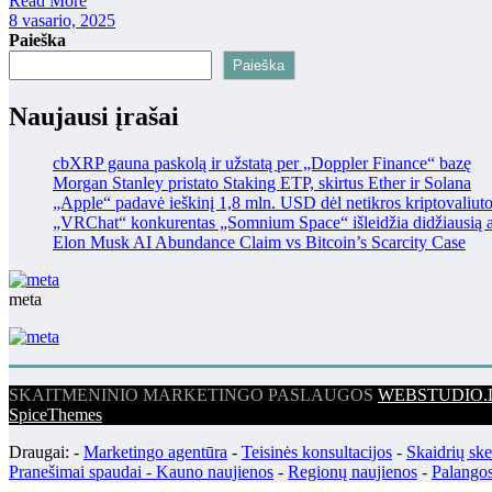
Read More
8 vasario, 2025
Paieška
Paieška
Naujausi įrašai
cbXRP gauna paskolą ir užstatą per „Doppler Finance“ bazę
Morgan Stanley pristato Staking ETP, skirtus Ether ir Solana
„Apple“ padavė ieškinį 1,8 mln. USD dėl netikros kriptovaliut
„VRChat“ konkurentas „Somnium Space“ išleidžia didžiausią at
Elon Musk AI Abundance Claim vs Bitcoin’s Scarcity Case
meta
SKAITMENINIO MARKETINGO PASLAUGOS
WEBSTUDIO.
SpiceThemes
Draugai: -
Marketingo agentūra
-
Teisinės konsultacijos
-
Skaidrių sk
Pranešimai spaudai -
Kauno naujienos
-
Regionų naujienos
-
Palangos