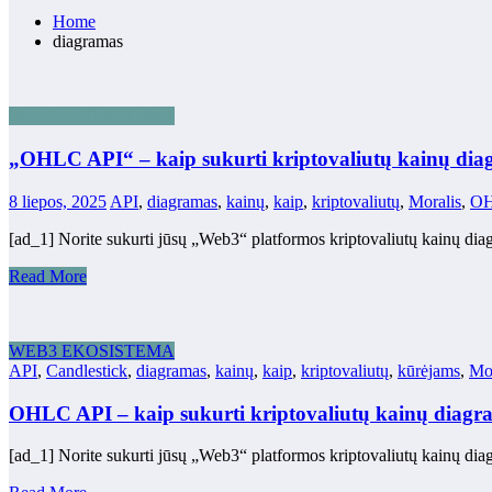
Home
diagramas
WEB3 EKOSISTEMA
„OHLC API“ – kaip sukurti kriptovaliutų kainų dia
8 liepos, 2025
API
,
diagramas
,
kainų
,
kaip
,
kriptovaliutų
,
Moralis
,
O
[ad_1] Norite sukurti jūsų „Web3“ platformos kriptovaliutų kainų di
Read More
WEB3 EKOSISTEMA
API
,
Candlestick
,
diagramas
,
kainų
,
kaip
,
kriptovaliutų
,
kūrėjams
,
Mor
OHLC API – kaip sukurti kriptovaliutų kainų diagr
[ad_1] Norite sukurti jūsų „Web3“ platformos kriptovaliutų kainų di