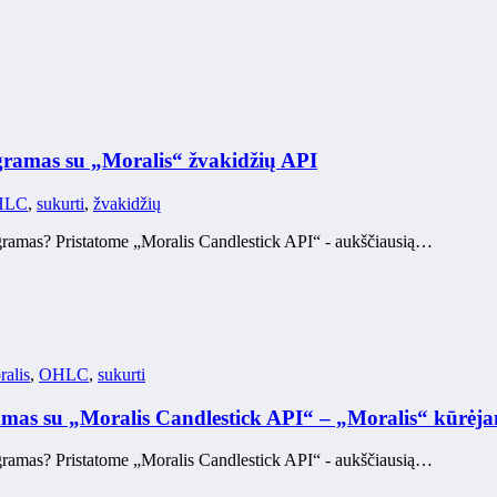
gramas su „Moralis“ žvakidžių API
HLC
,
sukurti
,
žvakidžių
agramas? Pristatome „Moralis Candlestick API“ - aukščiausią…
alis
,
OHLC
,
sukurti
amas su „Moralis Candlestick API“ – „Moralis“ kūrėj
agramas? Pristatome „Moralis Candlestick API“ - aukščiausią…