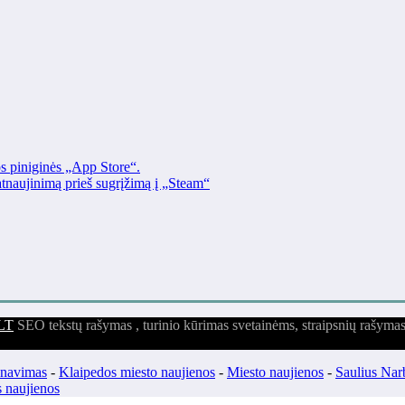
os piniginės „App Store“.
naujinimą prieš sugrįžimą į „Steam“
LT
SEO tekstų rašymas , turinio kūrimas svetainėms, straipsnių rašyma
enavimas
-
Klaipedos miesto naujienos
-
Miesto naujienos
-
Saulius Nar
 naujienos