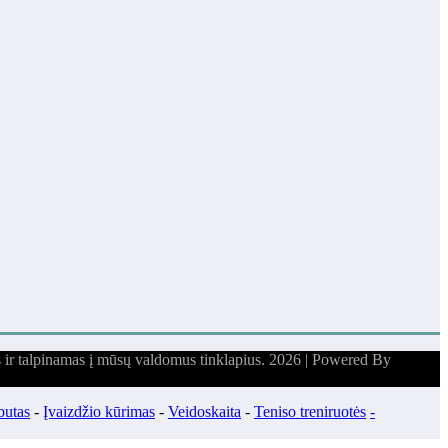
s ir talpinamas į mūsų valdomus tinklapius. 2026 | Powered By
butas
-
Įvaizdžio kūrimas
-
Veidoskaita
-
Teniso treniruotės
-