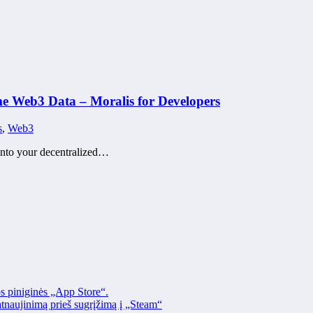
me Web3 Data – Moralis for Developers
s
,
Web3
 into your decentralized…
os piniginės „App Store“.
naujinimą prieš sugrįžimą į „Steam“