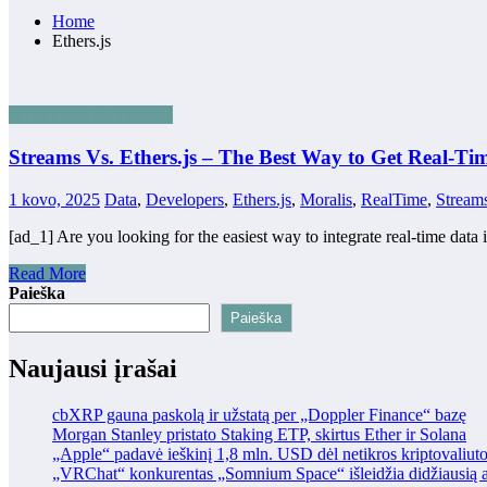
Home
Ethers.js
WEB3 EKOSISTEMA
Streams Vs. Ethers.js – The Best Way to Get Real-Ti
1 kovo, 2025
Data
,
Developers
,
Ethers.js
,
Moralis
,
RealTime
,
Stream
[ad_1] Are you looking for the easiest way to integrate real-time data
Read More
Paieška
Paieška
Naujausi įrašai
cbXRP gauna paskolą ir užstatą per „Doppler Finance“ bazę
Morgan Stanley pristato Staking ETP, skirtus Ether ir Solana
„Apple“ padavė ieškinį 1,8 mln. USD dėl netikros kriptovaliut
„VRChat“ konkurentas „Somnium Space“ išleidžia didžiausią at